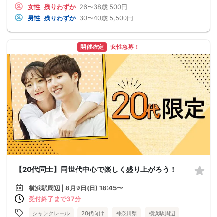
女性
残りわずか
26〜38歳
500円
男性
残りわずか
30〜40歳
5,500円
開催確定
女性急募！
【20代同士】同世代中心で楽しく盛り上がろう！
横浜駅周辺 | 8月9日(日) 18:45〜
受付終了まで37分
シャンクレール
20代向け
神奈川県
横浜駅周辺