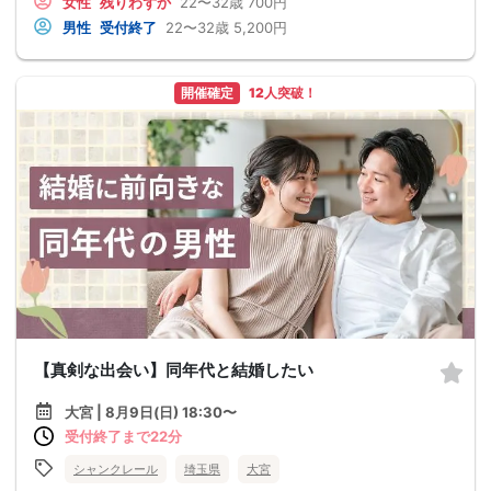
女性
残りわずか
22〜32歳
700円
男性
受付終了
22〜32歳
5,200円
開催確定
12人突破！
【真剣な出会い】同年代と結婚したい
大宮 | 8月9日(日) 18:30〜
受付終了まで22分
シャンクレール
埼玉県
大宮