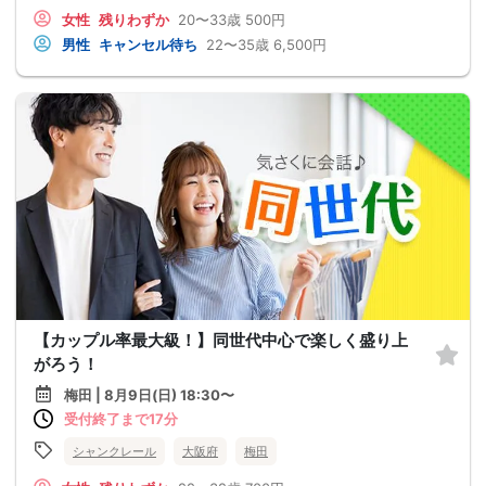
女性
残りわずか
20〜33歳
500円
男性
キャンセル待ち
22〜35歳
6,500円
【カップル率最大級！】同世代中心で楽しく盛り上
がろう！
梅田 | 8月9日(日) 18:30〜
受付終了まで17分
シャンクレール
大阪府
梅田