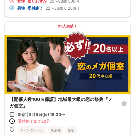
女性
残りわずか
20〜33歳
500円
男性
受付終了
22〜36歳
6,200円
23人突破！
【開催人数100％保証】地域最大級の恋の祭典『メ
ガ個室』
新宿 | 8月9日(日) 18:30〜
受付終了まで22分
シャンクレール
東京都
新宿