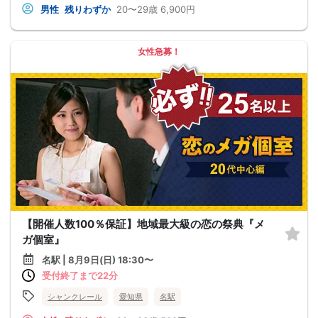
男性
残りわずか
20〜29歳
6,900円
女性急募！
【開催人数100％保証】地域最大級の恋の祭典『メ
ガ個室』
名駅 | 8月9日(日) 18:30〜
受付終了まで22分
シャンクレール
愛知県
名駅