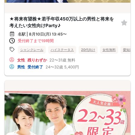
★将来有望株★若手年収450万以上の男性と将来を
考えたい女性向けParty♪
名駅 | 8月10日(月) 13:45〜
受付終了まで19時間
シャンクレール
ハイステータス
20代向け
女性無料
愛知県
女性
残りわずか
22〜31歳
無料
男性
受付終了
24〜32歳
5,400円