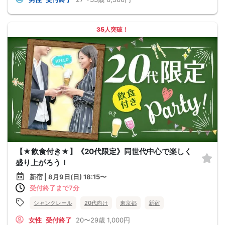
35人突破！
【★飲食付き★】《20代限定》同世代中心で楽しく
盛り上がろう！
新宿 | 8月9日(日) 18:15〜
受付終了まで7分
シャンクレール
20代向け
東京都
新宿
女性
受付終了
20〜29歳
1,000円