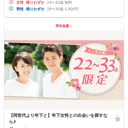
女性
残りわずか
24〜32歳
無料
男性
残りわずか
28〜35歳
5,900円
男性急募！
【同世代より年下と】年下女性との出会いを探すな
ら♪