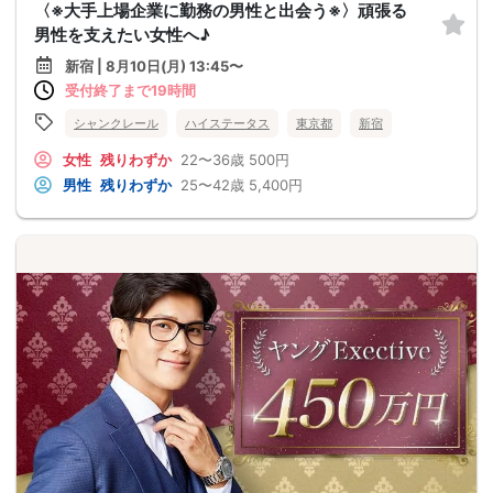
〈※大手上場企業に勤務の男性と出会う※〉頑張る
男性を支えたい女性へ♪
新宿 | 8月10日(月) 13:45〜
受付終了まで19時間
シャンクレール
ハイステータス
東京都
新宿
女性
残りわずか
22〜36歳
500円
男性
残りわずか
25〜42歳
5,400円