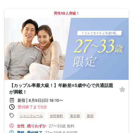
男性10人突破！
【カップル率最大級！】年齢差±5歳中心で共通話題
が満載！
新宿 | 8月9日(日) 18:15〜
受付終了まで2分
シャンクレール
女性無料
東京都
新宿
女性
残りわずか
27〜33歳
無料
男性
受付終了
27〜33歳
6,500円