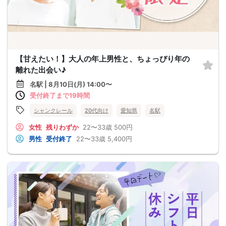
【甘えたい！】大人の年上男性と、ちょっぴり年の
離れた出会い♪
名駅 | 8月10日(月) 14:00〜
受付終了まで19時間
シャンクレール
20代向け
愛知県
名駅
女性
残りわずか
22〜33歳
500円
男性
受付終了
22〜33歳
5,400円