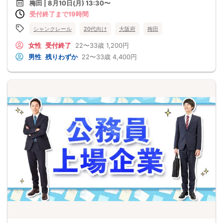
梅田 | 8月10日(月) 13:30〜
受付終了まで19時間
シャンクレール
20代向け
大阪府
梅田
女性
受付終了
22〜33歳
1,200円
男性
残りわずか
22〜33歳
4,400円