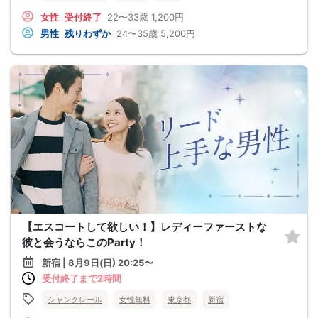
女性
受付終了
22〜33歳
1,200円
男性
残りわずか
24〜35歳
5,200円
【エスコートして欲しい！】レディーファーストな
彼と会うならこのParty！
新宿 | 8月9日(日) 20:25〜
受付終了まで2時間
シャンクレール
女性無料
東京都
新宿