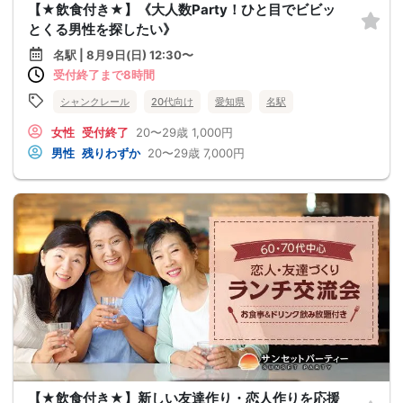
【★飲食付き★】《大人数Party！ひと目でビビッ
とくる男性を探したい》
名駅 | 8月9日(日) 12:30〜
受付終了まで8時間
シャンクレール
20代向け
愛知県
名駅
女性
受付終了
20〜29歳
1,000円
男性
残りわずか
20〜29歳
7,000円
【★飲食付き★】新しい友達作り・恋人作りを応援