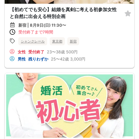
【初めてでも安心】結婚を真剣に考える初参加女性
と自然に出会える特別企画
新宿 | 8月9日(日) 11:30〜
受付終了まで7時間
シャンクレール
東京都
新宿
女性
受付終了
23〜38歳
500円
男性
残りわずか
25〜42歳
3,000円