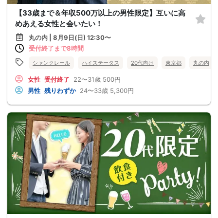
【33歳まで＆年収500万以上の男性限定】互いに高
めあえる女性と会いたい！
丸の内 | 8月9日(日) 12:30〜
受付終了まで8時間
シャンクレール
ハイステータス
20代向け
東京都
丸の内
女性
受付終了
22〜31歳
500円
男性
残りわずか
24〜33歳
5,300円