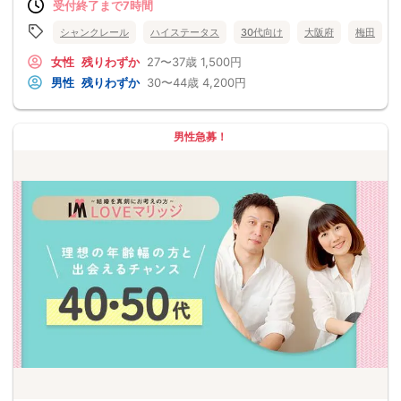
受付終了まで7時間
シャンクレール
ハイステータス
30代向け
大阪府
梅田
女性
残りわずか
27〜37歳
1,500円
男性
残りわずか
30〜44歳
4,200円
男性急募！