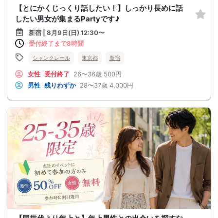
【とにかくじっくり話したい！】しっかり長めに話
したい男女が集まるPartyです♪
新宿 | 8月9日(日) 12:30〜
受付終了まで8時間
シャンクレール
東京都
新宿
女性
受付終了
26〜36歳
500円
男性
残りわずか
28〜37歳
4,000円