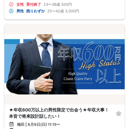
女性
受付終了
23〜38歳
500円
男性
残りわずか
25〜42歳
3,000円
★年収600万以上の男性限定で出会う★年収大事！
本音で将来設計話したい！
梅田 | 8月9日(日) 11:15〜