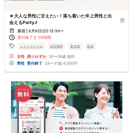
★大人な男性に甘えたい！落ち着いた年上男性と出
会えるParty♪
新宿 | 8月9日(日) 12:30〜
受付終了まで8時間
シャンクレール
女性無料
東京都
新宿
女性
残りわずか
26〜36歳
無料
男性
受付終了
28〜37歳
4,000円