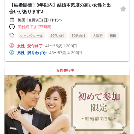
【結婚目標！3年以内】結婚本気度の高い女性と出
会いがあります♪
梅田 | 8月9日(日) 11:15〜
受付終了まで7時間
シャンクレール
40代向け
50代向け
大阪府
梅田
女性
受付終了
41〜55歳
1,200円
男性
残りわずか
43〜57歳
4,200円
女性先行中！