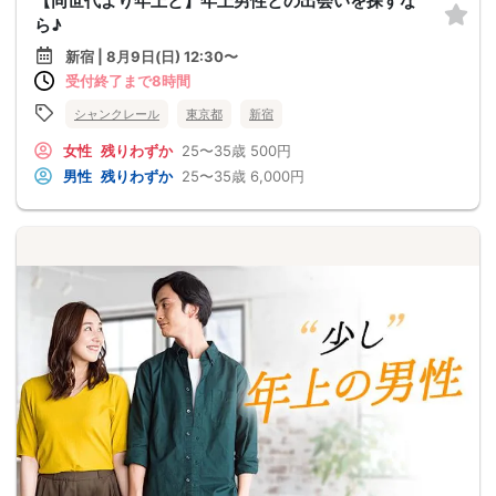
【同世代より年上と】年上男性との出会いを探すな
ら♪
新宿 | 8月9日(日) 12:30〜
受付終了まで8時間
シャンクレール
東京都
新宿
女性
残りわずか
25〜35歳
500円
男性
残りわずか
25〜35歳
6,000円