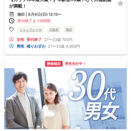
が満載！
梅田 | 8月9日(日) 12:15〜
受付終了まで8時間
シャンクレール
大阪府
梅田
女性
受付終了
27〜33歳
700円
男性
残りわずか
27〜33歳
4,800円
開催確定
男性先行中！