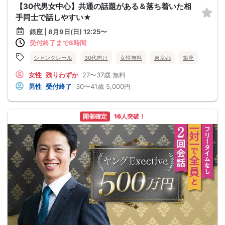
【30代男女中心】共通の話題がある＆落ち着いた相
手同士で話しやすい★
銀座 | 8月9日(日) 12:25〜
受付終了まで8時間
シャンクレール
30代向け
女性無料
東京都
銀座
女性
残りわずか
27〜37歳
無料
男性
受付終了
30〜41歳
5,000円
開催確定
16人突破！