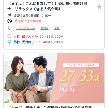
【まずは！これに参加して！】婚活初心者向け同
士、リラックスできる人気企画♪
名駅 | 8月9日(日) 12:15〜
受付終了まで8時間
シャンクレール
愛知県
名駅
女性
残りわずか
25〜38歳
500円
男性
受付終了
27〜40歳
5,200円
【カップル率最大級！】年齢差±5歳中心で共通話題