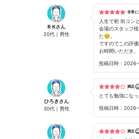
非常に
人生で初 街コン
R K
さん
会場のスタッフ様
20代｜男性
た😊。
ですのでこの評価
お時間いただき、
投稿日時：2026
満足
とても勉強になっ
ひろき
さん
投稿日時：2026
30代｜男性
満足