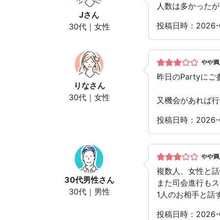
人数は多かったが
J
さん
投稿日時：2026
30代｜女性
やや満
昨日のParty
りな
さん
30代｜女性
又機会があれば行
投稿日時：2026
やや満
複数人、女性と話
30代男性
さん
また司会進行もス
30代｜男性
1人のお相手と話
投稿日時：2026-