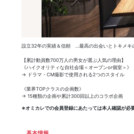
設立32年の実績＆信頼 …最高の出会いとトキメキの
【累計動員数700万人の男女が選ぶ人気の理由】
《ハイクオリティな自社会場＜オープンor個室＞》
→ ドラマ・CM撮影で使用される2つのスタイル
《業界TOPクラスの企画数》
→ 15種類の企画や累計300回以上のコラボ企画
※オミカレでの会員登録にあたっては本人確認が必
基本情報