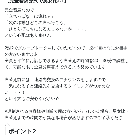
【完全着席形式で男女比1:1】
完全着席なので
「立ちっぱなしは疲れる」
「次の移動はどこの席へ行こう」
「ひとりぼっちになるんじゃないか・・・」
という心配はありません！
2対2でグループトークをしていただくので、必ず目の前にお相手
の方がいますよ♪
全員と平等にお話しできるよう席替えの時間を20～30分で調整し
て、可能な限り全席分席替えできるよう努めています！
席替え前には、連絡先交換のアナウンスをしますので
「気になる子と連絡先を交換するタイミングがつかめな
い・・・！」
という方もご安心ください☆
※遅刻されるお客様や無断欠席の方がいらっしゃる場合、男女比・
席替えまでの時間等が異なる場合がありますのでご了承くださ
い。
ポイント2