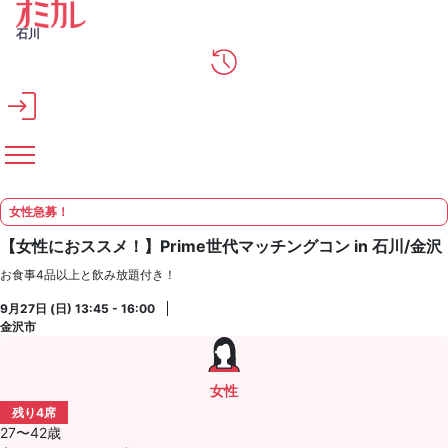
メインコンテンツへスキップ
石川
女性急募！
【女性におススメ！】Prime世代マッチングコン in 石川/金沢
お食事4品以上と飲み放題付き！
9月27日 (日) 13:45 - 16:00
金沢市
女性
残り4席
27〜42歳