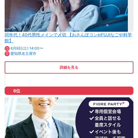
同年代！40代男性メインで〆切 【おさんぽコンinFUJIなごや科学
館】
8月8日(土) 14:00〜
愛知県名古屋市
詳細を見る
6位