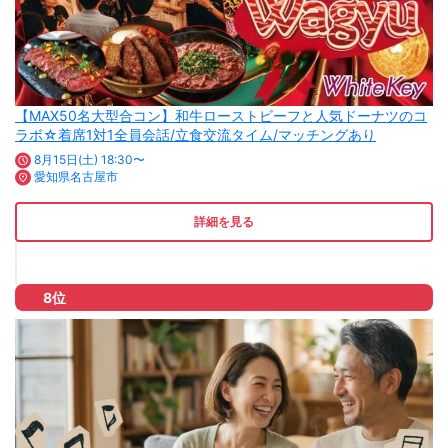
【MAX50名大型合コン】和牛ローストビーフと人気ドーナツのコ
ラボ☆着席1対1全員会話/立食交流タイム/マッチングあり
8月15日(土) 18:30〜
愛知県名古屋市
詳細を見る
8位