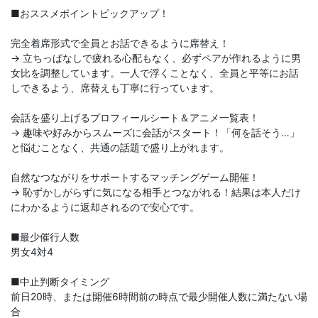
■おススメポイントピックアップ！
完全着席形式で全員とお話できるように席替え！
→ 立ちっぱなしで疲れる心配もなく、必ずペアが作れるように男
女比を調整しています。一人で浮くことなく、全員と平等にお話
しできるよう、席替えも丁寧に行っています。
会話を盛り上げるプロフィールシート＆アニメ一覧表！
→ 趣味や好みからスムーズに会話がスタート！「何を話そう…」
と悩むことなく、共通の話題で盛り上がれます。
自然なつながりをサポートするマッチングゲーム開催！
→ 恥ずかしがらずに気になる相手とつながれる！結果は本人だけ
にわかるように返却されるので安心です。
■最少催行人数
男女4対4
■中止判断タイミング
前日20時、または開催6時間前の時点で最少開催人数に満たない場
合