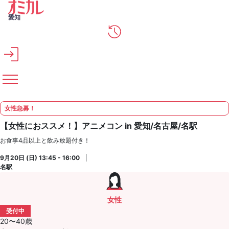
メインコンテンツへスキップ
愛知
女性急募！
【女性におススメ！】アニメコン in 愛知/名古屋/名駅
お食事4品以上と飲み放題付き！
9月20日 (日) 13:45 - 16:00
名駅
女性
受付中
20〜40歳