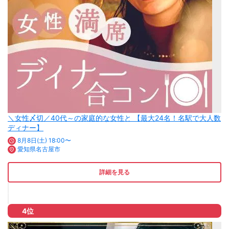
＼女性〆切／40代～の家庭的な女性と 【最大24名！名駅で大人数
ディナー】
8月8日(土) 18:00〜
愛知県名古屋市
詳細を見る
4位