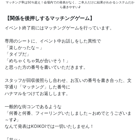
マッチング率は50％超え！会場内での発表がなく、ご本人だけに結果がわかるシステムだか
ら書きやすい♪
【関係を後押しするマッチングゲーム】
イベント終了前にはマッチングゲームを行っています。
専用のシートに、イベント中お話しをした異性で
「楽しかったな～」
「タイプだ」
「めちゃくちゃ気が合いそう！」
と思った方の番号を書いていただきます。
スタッフが回収後照らし合わせ、お互いの番号を書き合った、文
字通り「マッチング」した番号に
ハナマルをつけてお返しします。
一般的な街コンであるような
「何番と何番、フィーリングいたしました～おめでとうございま
～す♪」
なんて発表はKOIKOIでは一切いたしません！
『サッ』