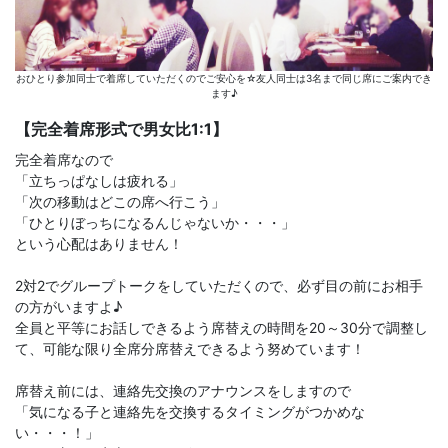
おひとり参加同士で着席していただくのでご安心を☆友人同士は3名まで同じ席にご案内でき
ます♪
【完全着席形式で男女比1:1】
完全着席なので
「立ちっぱなしは疲れる」
「次の移動はどこの席へ行こう」
「ひとりぼっちになるんじゃないか・・・」
という心配はありません！
2対2でグループトークをしていただくので、必ず目の前にお相手
の方がいますよ♪
全員と平等にお話しできるよう席替えの時間を20～30分で調整し
て、可能な限り全席分席替えできるよう努めています！
席替え前には、連絡先交換のアナウンスをしますので
「気になる子と連絡先を交換するタイミングがつかめな
い・・・！」