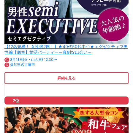
【12名規模！ 女性残2席！】★40代50代中心★エグゼクティブ男
性編【個室】婚活パーティー～真剣な出会い～
8月11日(火・山の日) 12:30〜
愛知県名古屋市
詳細を見る
7位