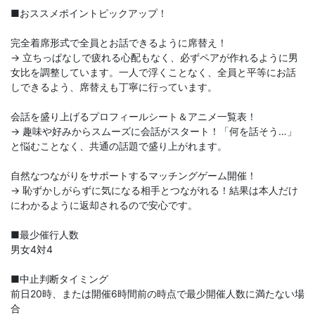
■おススメポイントピックアップ！
完全着席形式で全員とお話できるように席替え！
→ 立ちっぱなしで疲れる心配もなく、必ずペアが作れるように男
女比を調整しています。一人で浮くことなく、全員と平等にお話
しできるよう、席替えも丁寧に行っています。
会話を盛り上げるプロフィールシート＆アニメ一覧表！
→ 趣味や好みからスムーズに会話がスタート！「何を話そう…」
と悩むことなく、共通の話題で盛り上がれます。
自然なつながりをサポートするマッチングゲーム開催！
→ 恥ずかしがらずに気になる相手とつながれる！結果は本人だけ
にわかるように返却されるので安心です。
■最少催行人数
男女4対4
■中止判断タイミング
前日20時、または開催6時間前の時点で最少開催人数に満たない場
合