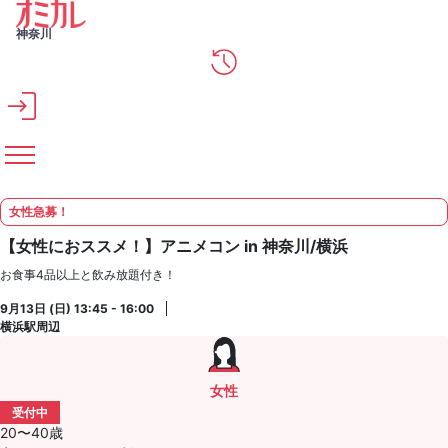
メインコンテンツへスキップ
神奈川
女性急募！
【女性におススメ！】アニメコン in 神奈川/横浜
お食事4品以上と飲み放題付き！
9月13日 (日) 13:45 - 16:00
横浜駅周辺
女性
受付中
20〜40歳