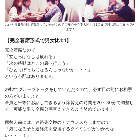
おひとり参加同士で着席していただくのでご安心を☆友人同士は3名まで同じ席にご案内でき
ます♪
【完全着席形式で男女比1:1】
完全着席なので
「立ちっぱなしは疲れる」
「次の移動はどこの席へ行こう」
「ひとりぼっちになるんじゃないか・・・」
という心配はありません！
2対2でグループトークをしていただくので、必ず目の前にお相手
の方がいますよ♪
全員と平等にお話しできるよう席替えの時間を20～30分で調整し
て、可能な限り全席分席替えできるよう努めています！
席替え前には、連絡先交換のアナウンスをしますので
「気になる子と連絡先を交換するタイミングがつかめな
い・・・！」