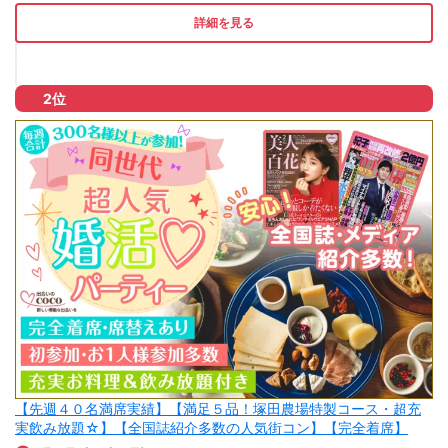
詳細を見る
2位
【先週４０名満席実績】【満足５品！塚田農場特製コース・超充
実飲み放題☆】【全国誌紹介多数の人気街コン】【完全着席】