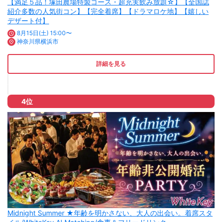
【満足５品！塚田農場特製コース・超充実飲み放題☆】【全国誌
紹介多数の人気街コン】【完全着席】【ドラマロケ地】【嬉しい
デザート付】
8月15日(土) 15:00〜
神奈川県横浜市
詳細を見る
4位
Midnight Summer ★年齢を明かさない、大人の出会い。着席スタ