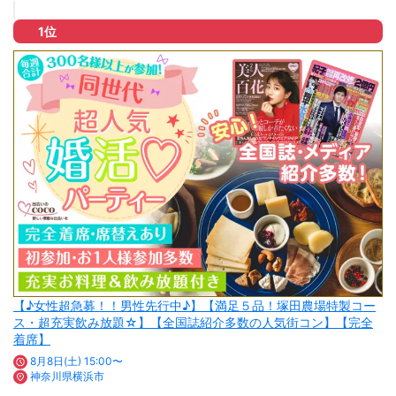
1位
【♪女性超急募！！男性先行中♪】【満足５品！塚田農場特製コー
ス・超充実飲み放題☆】【全国誌紹介多数の人気街コン】【完全
着席】
8月8日(土) 15:00〜
神奈川県横浜市