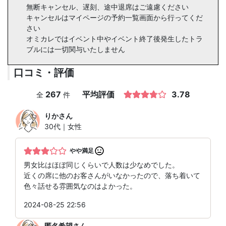
無断キャンセル、遅刻、途中退席はご遠慮ください
キャンセルはマイページの予約一覧画面から行ってくだ
さい
オミカレではイベント中やイベント終了後発生したトラ
ブルには一切関与いたしません
口コミ・評価
267
平均評価
3.78
全
件
りか
さん
30代｜女性
やや満足
男女比はほぼ同じくらいで人数は少なめでした。
近くの席に他のお客さんがいなかったので、落ち着いて
色々話せる雰囲気なのはよかった。
2024-08-25 22:56
匿名希望
さん