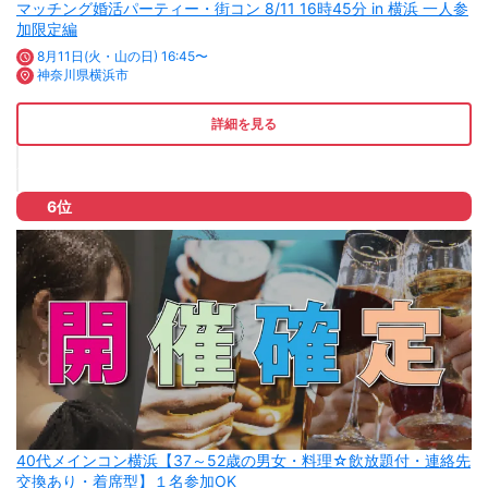
マッチング婚活パーティー・街コン 8/11 16時45分 in 横浜 一人参
加限定編
8月11日(火・山の日) 16:45〜
神奈川県横浜市
詳細を見る
6位
40代メインコン横浜【37～52歳の男女・料理☆飲放題付・連絡先
交換あり・着席型】１名参加OK