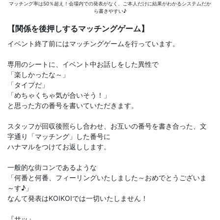
マッチング率は50％超え！会場内での発表がなく、ご本人だけに結果がわかるシステムだか
ら書きやすい♪
【関係を後押しするマッチングゲーム】
イベント終了前にはマッチングゲームを行っています。
専用のシートに、イベント中お話しをした異性で
「楽しかったな～」
「タイプだ」
「めちゃくちゃ気が合いそう！」
と思った方の番号を書いていただきます。
スタッフが回収後照らし合わせ、お互いの番号を書き合った、文
字通り「マッチング」した番号に
ハナマルをつけてお返しします。
一般的な街コンであるような
「何番と何番、フィーリングいたしました～おめでとうございま
～す♪」
なんて発表はKOIKOIでは一切いたしません！
『サッ』