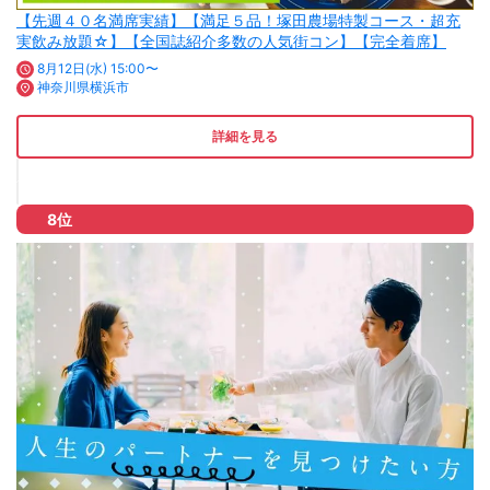
【先週４０名満席実績】【満足５品！塚田農場特製コース・超充
実飲み放題☆】【全国誌紹介多数の人気街コン】【完全着席】
8月12日(水) 15:00〜
神奈川県横浜市
詳細を見る
8位