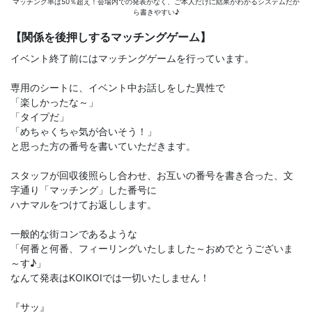
マッチング率は50％超え！会場内での発表がなく、ご本人だけに結果がわかるシステムだか
ら書きやすい♪
【関係を後押しするマッチングゲーム】
イベント終了前にはマッチングゲームを行っています。
専用のシートに、イベント中お話しをした異性で
「楽しかったな～」
「タイプだ」
「めちゃくちゃ気が合いそう！」
と思った方の番号を書いていただきます。
スタッフが回収後照らし合わせ、お互いの番号を書き合った、文
字通り「マッチング」した番号に
ハナマルをつけてお返しします。
一般的な街コンであるような
「何番と何番、フィーリングいたしました～おめでとうございま
～す♪」
なんて発表はKOIKOIでは一切いたしません！
『サッ』