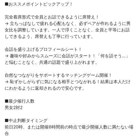
■おススメポイントピックアップ！
完全着席形式で全員とお話できるように席替え！
→ 立ちっぱなしで疲れる心配もなく、必ずペアが作れるように男
女比を調整しています。一人で浮くことなく、全員と平等にお話
しできるよう、席替えも丁寧に行っています。
会話を盛り上げるプロフィールシート！
→ 趣味や好みからスムーズに会話がスタート！「何を話そう…」
と悩むことなく、共通の話題で盛り上がれます。
自然なつながりをサポートするマッチングゲーム開催！
→ 恥ずかしがらずに気になる相手とつながれる！結果は本人だけ
にわかるように返却されるので安心です。
■最少催行人数
男女2対2
■中止判断タイミング
前日20時、または開催6時間前の時点で最少開催人数に満たない場
合