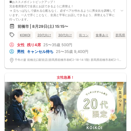
■おススメポイントピックアップ！
完全着席形式で全員とお話できるように席替え！
→ 立ちっぱなしで疲れる心配もなく、必ずペアが作れるように男女比を調整して
います。一人で浮くことなく、全員と平等にお話しできるよう、席替えも丁寧に
行っています。
会話を盛り上げるプロフィールシート！
前橋市 | 8月29日(土) 15:15〜
→ 趣味や好みからスムーズに会話がスタート！「何を話そう…」と悩むことな
く、共通の話題で盛り上がれます。
KOIKOI
20代向け
30代向け
街コン
食事あり
群馬県
自然なつながりをサポートするマッチングゲーム開催！
→ 恥ずかしがらずに気になる相手とつながれる！結果は本人だけにわかるように
女性
残り4席
25〜35歳
500円
返却されるので安心です。
■最少催行人数
男性
キャンセル待ち
25〜35歳
9,400円
男女2対2
■中止判断タイミング
千年の宴 前橋北口駅前店(群馬県前橋市表町2-18-14 1階) 群馬県前橋市表町2-18-14 1階
前日20時、または開催6時間前の時点で最少開催人数に満たない場合
■飲食
4品以上のコース料理＋アルコール含む飲み放題付き！
→ お酒が飲めない方にはソフトドリンクも豊富にご用意しています！
女性急募！