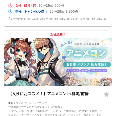
→ 恥ずかしがらずに気になる相手とつながれる！結果は本人だけにわかるように
女性
残り4席
20〜29歳
500円
返却されるので安心です。
■最少催行人数
男性
キャンセル待ち
20〜29歳
8,900円
男女2対2
■中止判断タイミング
千年の宴 前橋北口駅前店(群馬県前橋市表町2-18-14 1階) 群馬県前橋市表町2-18-14 1階
前日20時、または開催6時間前の時点で最少開催人数に満たない場合
■飲食
4品以上のコース料理＋アルコール含む飲み放題付き！
→ お酒が飲めない方にはソフトドリンクも豊富にご用意しています！
女性急募！
【女性におススメ！】アニメコン in 群馬/前橋
■おススメポイントピックアップ！
完全着席形式で全員とお話できるように席替え！
→ 立ちっぱなしで疲れる心配もなく、必ずペアが作れるように男女比を調整して
います。一人で浮くことなく、全員と平等にお話しできるよう、席替えも丁寧に