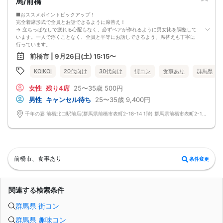
馬/前橋
■おススメポイントピックアップ！
完全着席形式で全員とお話できるように席替え！
→ 立ちっぱなしで疲れる心配もなく、必ずペアが作れるように男女比を調整して
います。一人で浮くことなく、全員と平等にお話しできるよう、席替えも丁寧に
行っています。
会話を盛り上げるプロフィールシート！
前橋市 | 9月26日(土) 15:15〜
→ 趣味や好みからスムーズに会話がスタート！「何を話そう…」と悩むことな
く、共通の話題で盛り上がれます。
KOIKOI
20代向け
30代向け
街コン
食事あり
群馬県
自然なつながりをサポートするマッチングゲーム開催！
→ 恥ずかしがらずに気になる相手とつながれる！結果は本人だけにわかるように
女性
残り4席
25〜35歳
500円
返却されるので安心です。
■最少催行人数
男性
キャンセル待ち
25〜35歳
9,400円
男女2対2
■中止判断タイミング
千年の宴 前橋北口駅前店(群馬県前橋市表町2-18-14 1階) 群馬県前橋市表町2-18-14 1階
前日20時、または開催6時間前の時点で最少開催人数に満たない場合
■飲食
4品以上のコース料理＋アルコール含む飲み放題付き！
→ お酒が飲めない方にはソフトドリンクも豊富にご用意しています！
前橋市、食事あり
条件変更
関連する検索条件
群馬県 街コン
群馬県 趣味コン