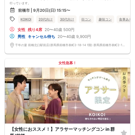
行っています。
会話を盛り上げるプロフィールシート＆アニメ一覧表！
前橋市 | 9月20日(日) 15:15〜
→ 趣味や好みからスムーズに会話がスタート！「何を話そう…」と悩むことな
く、共通の話題で盛り上がれます。
KOIKOI
20代向け
30代向け
街コン
趣味コン
食事あり
自然なつながりをサポートするマッチングゲーム開催！
→ 恥ずかしがらずに気になる相手とつながれる！結果は本人だけにわかるように
女性
残り4席
20〜40歳
500円
返却されるので安心です。
■最少催行人数
男性
キャンセル待ち
20〜40歳
9,900円
男女2対2
■中止判断タイミング
千年の宴 前橋北口駅前店(群馬県前橋市表町2-18-14 1階) 群馬県前橋市表町2-18-14 1階
前日20時、または開催6時間前の時点で最少開催人数に満たない場合
■飲食
4品以上のコース料理＋アルコール含む飲み放題付き！
→ お酒が飲めない方にはソフトドリンクも豊富にご用意しています！
女性急募！
【女性におススメ！】アラサーマッチングコン in 群