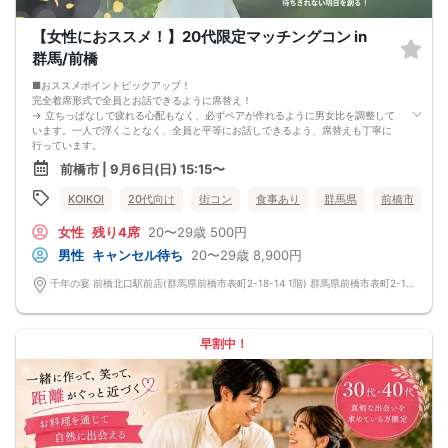
【女性におススメ！】20代限定マッチングコン in
群馬/前橋
■おススメポイントピックアップ！
完全着席形式で全員とお話できるように席替え！
→ 立ちっぱなしで疲れる心配もなく、必ずペアが作れるように男女比を調整して
います。一人で浮くことなく、全員と平等にお話しできるよう、席替えも丁寧に
行っています。
会話を盛り上げるプロフィールシート！
前橋市 | 9月6日(日) 15:15〜
→ 趣味や好みからスムーズに会話がスタート！「何を話そう…」と悩むことな
く、共通の話題で盛り上がれます。
KOIKOI
20代向け
街コン
食事あり
群馬県
前橋市
自然なつながりをサポートするマッチングゲーム開催！
→ 恥ずかしがらずに気になる相手とつながれる！結果は本人だけにわかるように
女性
残り4席
20〜29歳
500円
返却されるので安心です。
■最少催行人数
男性
キャンセル待ち
20〜29歳
8,900円
男女2対2
■中止判断タイミング
千年の宴 前橋北口駅前店(群馬県前橋市表町2-18-14 1階) 群馬県前橋市表町2-18-14 1階
前日20時、または開催6時間前の時点で最少開催人数に満たない場合
■飲食
4品以上のコース料理＋アルコール含む飲み放題付き！
→ お酒が飲めない方にはソフトドリンクも豊富にご用意しています！
早割中！