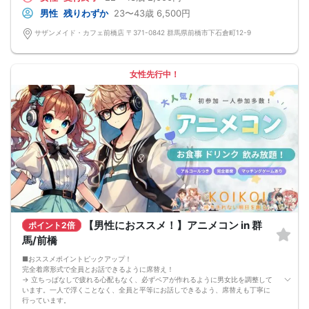
す。
男性
残りわずか
23〜43歳
6,500円
恋活、婚活、友達作り、合コン、ets…お客様それぞれの目的にマッチした出会い
をご提供しております♪
サザンメイド・カフェ前橋店 〒371-0842 群馬県前橋市下石倉町12-9
☆その他☆
・ご予約時は【本名をフルネーム】でご入力ください。
・料金は、当日に会場の受付時にお支払いとなります。
・パーティの流れや進行は変更される場合がございます。
女性先行中！
・多少の年齢の前後はOKです。
・募集人数：60名（最小人数：20名）
・お料理のテイクアウトOK
【キャンセル】
参加が困難な場合は、お早めに電話または問い合わせページ等から連絡をお願い
します。
お客様のご都合によるキャンセルの場合には、どのような理由でもキャンセル料
が発生しますのでご了承ください
【キャンセル料】
1.予約日〜開催日8日前のキャンセル
男性/女性：一律2000円
2.開催日7日前〜パーティー当日のキャンセル
男性/女性：全額（定価）
男女の人数調整をしておりますので、主旨をご理解頂き、キャンセルの無いよう
【男性におススメ！】アニメコン in 群
ポイント2倍
お願い致します。
【開催にあたって】
馬/前橋
会場内でのマスクの着用は施設側の方針に準拠いたします。特に指定がない場合
には任意となります。
■おススメポイントピックアップ！
完全着席形式で全員とお話できるように席替え！
→ 立ちっぱなしで疲れる心配もなく、必ずペアが作れるように男女比を調整して
います。一人で浮くことなく、全員と平等にお話しできるよう、席替えも丁寧に
行っています。