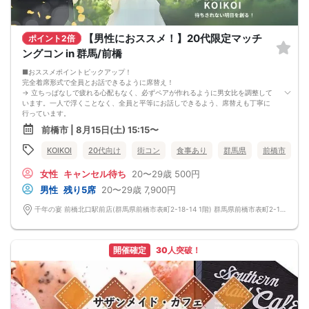
【男性におススメ！】20代限定マッチ
ポイント2倍
ングコン in 群馬/前橋
■おススメポイントピックアップ！
完全着席形式で全員とお話できるように席替え！
→ 立ちっぱなしで疲れる心配もなく、必ずペアが作れるように男女比を調整して
います。一人で浮くことなく、全員と平等にお話しできるよう、席替えも丁寧に
行っています。
会話を盛り上げるプロフィールシート！
前橋市 | 8月15日(土) 15:15〜
→ 趣味や好みからスムーズに会話がスタート！「何を話そう…」と悩むことな
く、共通の話題で盛り上がれます。
KOIKOI
20代向け
街コン
食事あり
群馬県
前橋市
自然なつながりをサポートするマッチングゲーム開催！
→ 恥ずかしがらずに気になる相手とつながれる！結果は本人だけにわかるように
女性
キャンセル待ち
20〜29歳
500円
返却されるので安心です。
■最少催行人数
男性
残り5席
20〜29歳
7,900円
男女2対2
■中止判断タイミング
千年の宴 前橋北口駅前店(群馬県前橋市表町2-18-14 1階) 群馬県前橋市表町2-18-14 1階
前日20時、または開催6時間前の時点で最少開催人数に満たない場合
■飲食
4品以上のコース料理＋アルコール含む飲み放題付き！
→ お酒が飲めない方にはソフトドリンクも豊富にご用意しています！
開催確定
30人突破！