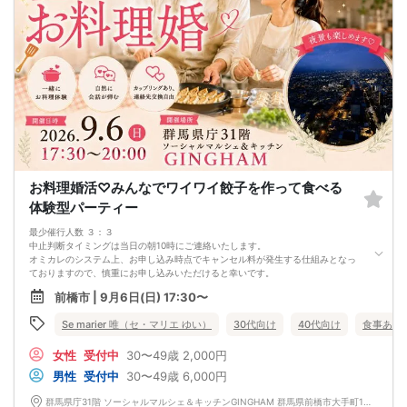
お料理婚活♡みんなでワイワイ餃子を作って食べる
体験型パーティー
最少催行人数 ３：３
中止判断タイミングは当日の朝10時にご連絡いたします。
オミカレのシステム上、お申し込み時点でキャンセル料が発生する仕組みとなっ
ておりますので、慎重にお申し込みいただけると幸いです。
前橋市 | 9月6日(日) 17:30〜
Se marier 唯（セ・マリエ ゆい）
30代向け
40代向け
食事あり
女性
受付中
30〜49歳
2,000円
男性
受付中
30〜49歳
6,000円
群馬県庁31階 ソーシャルマルシェ＆キッチンGINGHAM 群馬県前橋市大手町1丁目1-1