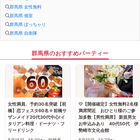
群馬県 女性無料
群馬県 個室
群馬県 ぽっちゃり
群馬県 自衛隊
群馬県のおすすめパーティー
女性満員、予約30名突破【前
♡【開催確定】女性無料2名様
橋】恋フェスタ60名☆前橋サ
満席間近 おひとり様のご参
ザンメイド20代30代中心!イ
加多数【男性満席】 新規男女
タリアン料理・ドーナツ・フ
お申込みあり 40代50代 伊
リードリンク
勢崎市文化会館
8月15日
18:30〜
前橋市
8月11日
14:30〜