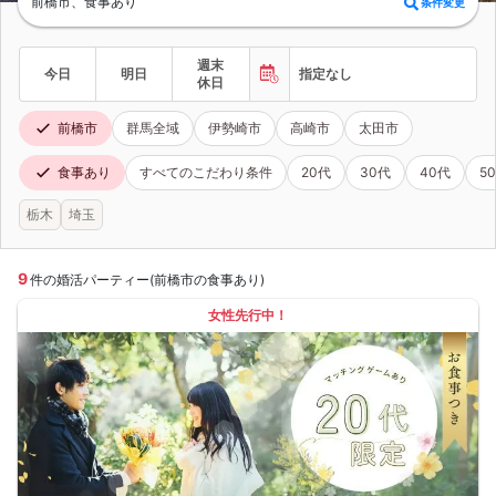
前橋市、食事あり
条件変更
週末
今日
明日
指定なし
休日
前橋市
群馬全域
伊勢崎市
高崎市
太田市
食事あり
すべてのこだわり条件
20代
30代
40代
5
栃木
埼玉
9
件の婚活パーティー(前橋市の食事あり)
女性先行中！