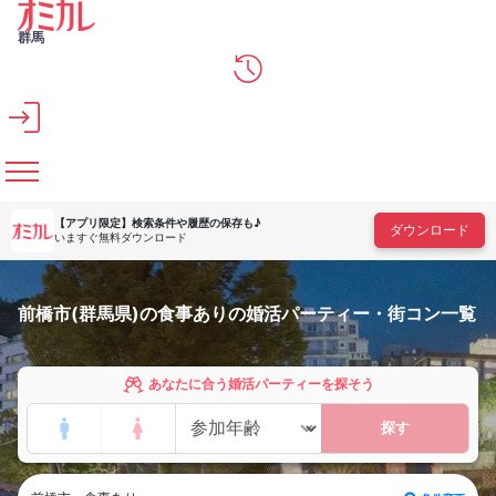
メインコンテンツへスキップ
群馬
【アプリ限定】
検索条件や履歴の保存も♪
ダウンロード
いますぐ無料ダウンロード
前橋市(群馬県)の食事ありの婚活パーティー・街コン一覧
あなたに合う婚活パーティーを探そう
探す