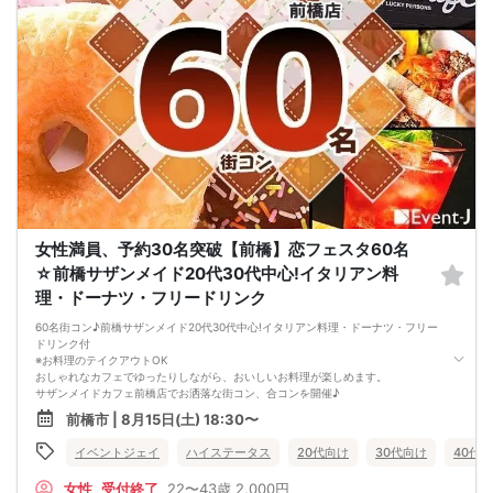
女性満員、予約30名突破【前橋】恋フェスタ60名
☆前橋サザンメイド20代30代中心!イタリアン料
理・ドーナツ・フリードリンク
60名街コン♪前橋サザンメイド20代30代中心!イタリアン料理・ドーナツ・フリー
ドリンク付
※お料理のテイクアウトOK
おしゃれなカフェでゆったりしながら、おいしいお料理が楽しめます。
サザンメイドカフェ前橋店でお洒落な街コン、合コンを開催♪
「恋人が欲しい」「お友達が欲しい」「気軽に参加してみたい」
前橋市 | 8月15日(土) 18:30〜
皆様のご参加心よりお待ちいたしております!!
☆ごあいさつ☆
イベントジェイ
ハイステータス
20代向け
30代向け
40代
北関東を中心に毎月約80会場にて展開しているEvent-Jグループが婚活パーティ
ー・街コンを開催☆
女性
受付終了
22〜43歳
2,000円
毎回、大勢の方との真面目な出会いのコミュニティとして評判をいただいていま