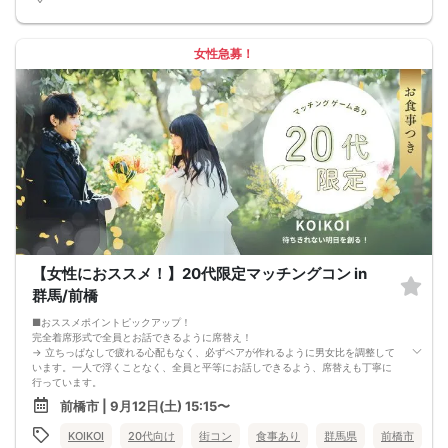
女性急募！
【女性におススメ！】20代限定マッチングコン in
群馬/前橋
■おススメポイントピックアップ！
完全着席形式で全員とお話できるように席替え！
→ 立ちっぱなしで疲れる心配もなく、必ずペアが作れるように男女比を調整して
います。一人で浮くことなく、全員と平等にお話しできるよう、席替えも丁寧に
行っています。
会話を盛り上げるプロフィールシート！
前橋市 | 9月12日(土) 15:15〜
→ 趣味や好みからスムーズに会話がスタート！「何を話そう…」と悩むことな
く、共通の話題で盛り上がれます。
KOIKOI
20代向け
街コン
食事あり
群馬県
前橋市
自然なつながりをサポートするマッチングゲーム開催！