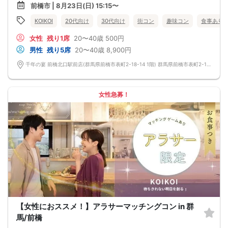
会話を盛り上げるプロフィールシート＆アニメ一覧表！
前橋市 | 8月23日(日) 15:15〜
→ 趣味や好みからスムーズに会話がスタート！「何を話そう…」と悩むことな
く、共通の話題で盛り上がれます。
KOIKOI
20代向け
30代向け
街コン
趣味コン
食事あり
自然なつながりをサポートするマッチングゲーム開催！
→ 恥ずかしがらずに気になる相手とつながれる！結果は本人だけにわかるように
女性
残り1席
20〜40歳
500円
返却されるので安心です。
■最少催行人数
男性
残り5席
20〜40歳
8,900円
男女2対2
■中止判断タイミング
千年の宴 前橋北口駅前店(群馬県前橋市表町2-18-14 1階) 群馬県前橋市表町2-18-14 1階
前日20時、または開催6時間前の時点で最少開催人数に満たない場合
■飲食
4品以上のコース料理＋アルコール含む飲み放題付き！
→ お酒が飲めない方にはソフトドリンクも豊富にご用意しています！
女性急募！
【女性におススメ！】アラサーマッチングコン in 群
馬/前橋