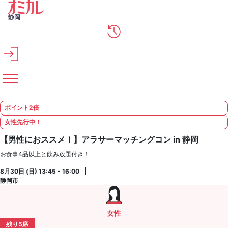
メインコンテンツへスキップ
静岡
ポイント2倍
女性先行中！
【男性におススメ！】アラサーマッチングコン in 静岡
お食事4品以上と飲み放題付き！
8月30日 (日) 13:45 - 16:00
静岡市
女性
残り5席