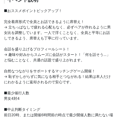
■おススメポイントピックアップ！
完全着席形式で全員とお話できるように席替え！
→ 立ちっぱなしで疲れる心配もなく、必ずペアが作れるように男
女比を調整しています。一人で浮くことなく、全員と平等にお話
しできるよう、席替えも丁寧に行っています。
会話を盛り上げるプロフィールシート！
→ 趣味や好みからスムーズに会話がスタート！「何を話そう…」
と悩むことなく、共通の話題で盛り上がれます。
自然なつながりをサポートするマッチングゲーム開催！
→ 恥ずかしがらずに気になる相手とつながれる！結果は本人だけ
にわかるように返却されるので安心です。
■最少催行人数
男女4対4
■中止判断タイミング
前日20時、または開催6時間前の時点で最少開催人数に満たない場