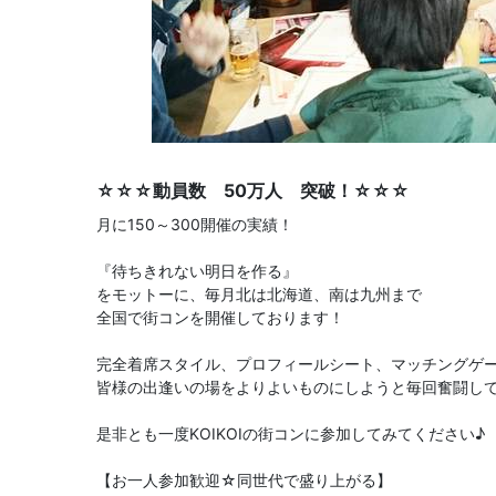
☆☆☆動員数 50万人 突破！☆☆☆
月に150～300開催の実績！
『待ちきれない明日を作る』
をモットーに、毎月北は北海道、南は九州まで
全国で街コンを開催しております！
完全着席スタイル、プロフィールシート、マッチングゲ
皆様の出逢いの場をよりよいものにしようと毎回奮闘し
是非とも一度KOIKOIの街コンに参加してみてください♪
【お一人参加歓迎☆同世代で盛り上がる】