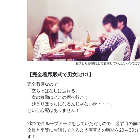
おひとり参加同士で着席していただくのでご安
【完全着席形式で男女比1:1】
完全着席なので
「立ちっぱなしは疲れる」
「次の移動はどこの席へ行こう」
「ひとりぼっちになるんじゃないか・・・」
という心配はありません！
2対2でグループトークをしていただくので、必ず目の前
全員と平等にお話しできるよう席替えの時間を20～30
す！