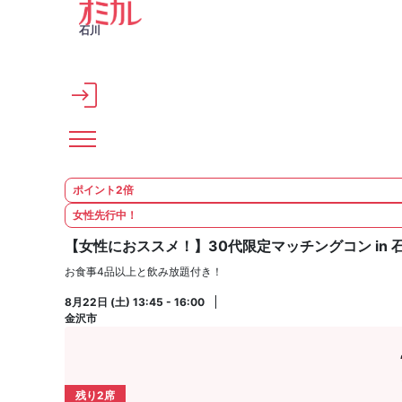
メインコンテンツへスキップ
石川
ポイント2倍
女性先行中！
【女性におススメ！】30代限定マッチングコン in 
お食事4品以上と飲み放題付き！
8月22日 (土) 13:45 - 16:00
金沢市
残り2席