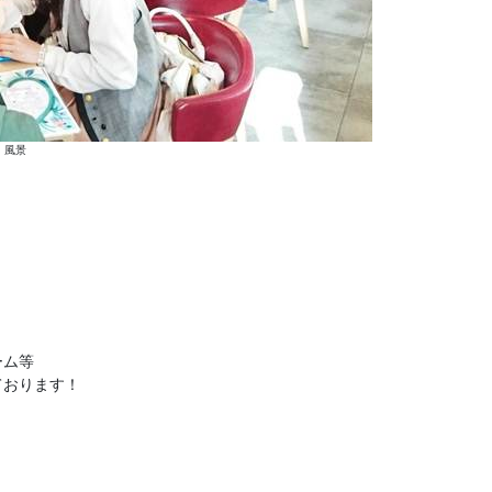
風景
ーム等
ております！