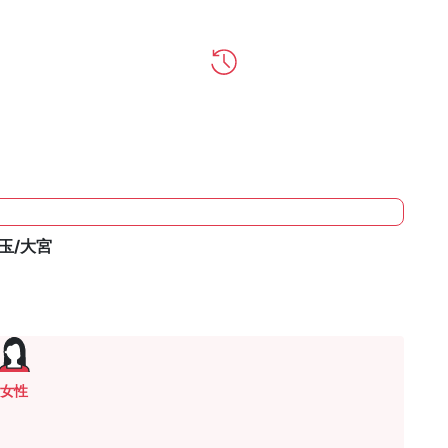
玉/大宮
女性