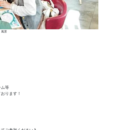
風景
ーム等
ております！
てご参加ください♪