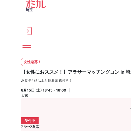
メインコンテンツへスキップ
埼玉
女性急募！
【女性におススメ！】アラサーマッチングコン in 埼
お食事4品以上と飲み放題付き！
8月15日 (土) 13:45 - 16:00
大宮
受付中
25〜35歳