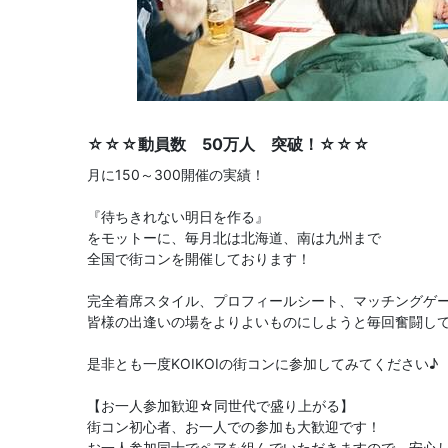
☆☆☆動員数 50万人 突破！☆☆☆
月に150～300開催の実績！
『待ちきれない明日を作る』
をモットーに、毎月北は北海道、南は九州まで
全国で街コンを開催しております！
完全着席スタイル、プロフィールシート、マッチングゲ
皆様の出逢いの場をよりよいものにしようと毎回奮闘し
是非とも一度KOIKOIの街コンに参加してみてください♪
【お一人参加歓迎☆同世代で盛り上がる】
街コン初心者、お一人での参加も大歓迎です！
お一人参加同士でペアを組んでいただきますので、安心し