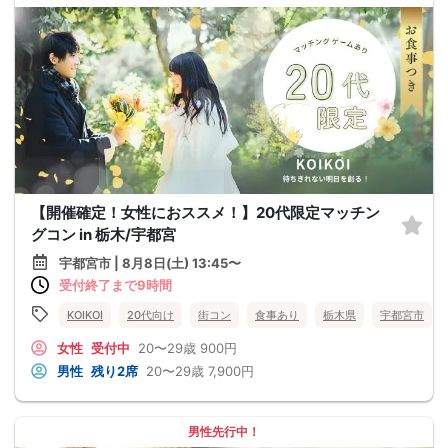
【開催確定！女性におススメ！】20代限定マッチン
グコン in 栃木/宇都宮
宇都宮市 | 8月8日(土) 13:45〜
受付終了まで9時間
KOIKOI
20代向け
街コン
食事あり
栃木県
宇都宮市
女性
受付中
20〜29歳
900円
男性
残り2席
20〜29歳
7,900円
男性先行中！