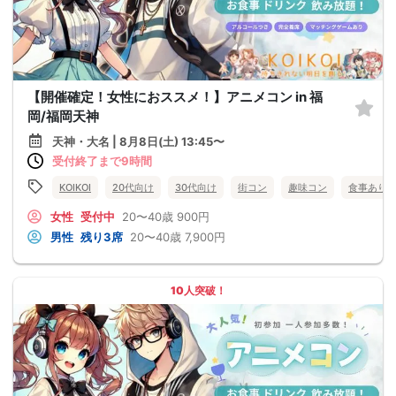
【開催確定！女性におススメ！】アニメコン in 福
岡/福岡天神
天神・大名 | 8月8日(土) 13:45〜
受付終了まで9時間
KOIKOI
20代向け
30代向け
街コン
趣味コン
食事あり
女性
受付中
20〜40歳
900円
男性
残り3席
20〜40歳
7,900円
10人突破！