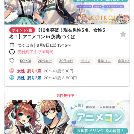
【10名突破！現在男性5名、女性5
ポイント2倍
名！】アニメコン in 茨城/つくば
つくば市 | 8月8日(土) 15:15〜
受付終了まで10時間
KOIKOI
20代向け
30代向け
街コン
趣味コン
食事あり
女性
残り2席
20〜40歳
500円
男性
残り2席
20〜40歳
8,800円
男性先行中！