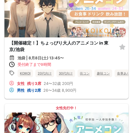
【開催確定！】ちょっぴり大人のアニメコン in 東
京/池袋
池袋 | 8月8日(土) 13:45〜
受付終了まで9時間
KOIKOI
20代向け
30代向け
街コン
趣味コン
食事あり
女性
残り3席
24〜32歳
200円
男性
残り2席
26〜34歳
8,900円
女性先行中！