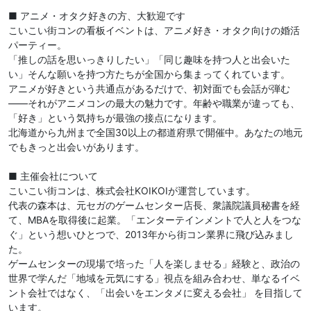
■ アニメ・オタク好きの方、大歓迎です
こいこい街コンの看板イベントは、アニメ好き・オタク向けの婚活
パーティー。
「推しの話を思いっきりしたい」「同じ趣味を持つ人と出会いた
い」そんな願いを持つ方たちが全国から集まってくれています。
アニメが好きという共通点があるだけで、初対面でも会話が弾む
——それがアニメコンの最大の魅力です。年齢や職業が違っても、
「好き」という気持ちが最強の接点になります。
北海道から九州まで全国30以上の都道府県で開催中。あなたの地元
でもきっと出会いがあります。
■ 主催会社について
こいこい街コンは、株式会社KOIKOIが運営しています。
代表の森本は、元セガのゲームセンター店長、衆議院議員秘書を経
て、MBAを取得後に起業。「エンターテインメントで人と人をつな
ぐ」という想いひとつで、2013年から街コン業界に飛び込みまし
た。
ゲームセンターの現場で培った「人を楽しませる」経験と、政治の
世界で学んだ「地域を元気にする」視点を組み合わせ、単なるイベ
ント会社ではなく、「出会いをエンタメに変える会社」 を目指して
います。