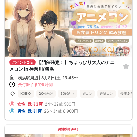
【開催確定！】ちょっぴり大人のアニ
ポイント2倍
メコン in 神奈川/横浜
横浜駅周辺 | 8月8日(土) 13:45〜
受付終了まで9時間
KOIKOI
20代向け
30代向け
街コン
趣味コン
食事あり
女性
残り3席
24〜32歳
500円
男性
残り1席
26〜34歳
8,900円
男性先行中！