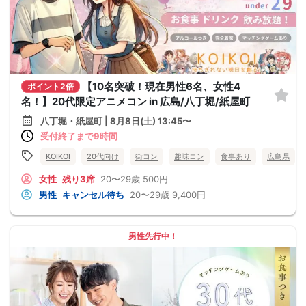
【10名突破！現在男性6名、女性4
ポイント2倍
名！】20代限定アニメコン in 広島/八丁堀/紙屋町
八丁堀・紙屋町 | 8月8日(土) 13:45〜
受付終了まで9時間
KOIKOI
20代向け
街コン
趣味コン
食事あり
広島県
女性
残り3席
20〜29歳
500円
男性
キャンセル待ち
20〜29歳
9,400円
男性先行中！