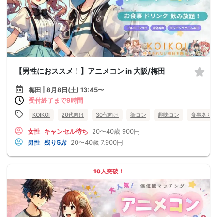
【男性におススメ！】アニメコン in 大阪/梅田
梅田 | 8月8日(土) 13:45〜
受付終了まで9時間
KOIKOI
20代向け
30代向け
街コン
趣味コン
食事あり
女性
キャンセル待ち
20〜40歳
900円
男性
残り5席
20〜40歳
7,900円
10人突破！