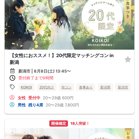
【女性におススメ！】20代限定マッチングコン in
新潟
新潟市 | 8月8日(土) 13:45〜
受付終了まで9時間
KOIKOI
20代向け
街コン
食事あり
新潟県
新潟市
女性
受付中
20〜29歳
600円
男性
残り4席
20〜29歳
7,800円
開催確定
18人突破！