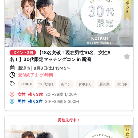
【18名突破！現在男性10名、女性8
ポイント2倍
名！】30代限定マッチングコン in 新潟
新潟市 | 8月8日(土) 13:45〜
受付終了まで9時間
KOIKOI
30代向け
街コン
食事あり
新潟県
新潟市
女性
残り3席
30〜39歳
1,100円
男性
残り2席
30〜39歳
8,300円
男性先行中！