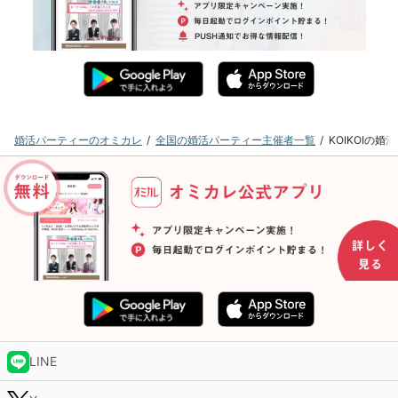
婚活パーティーのオミカレ
全国の婚活パーティー主催者一覧
KOIKOIの
LINE