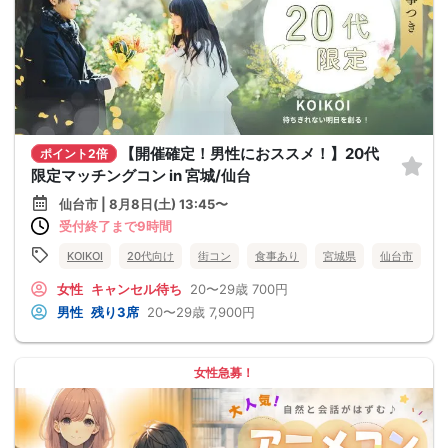
【開催確定！男性におススメ！】20代
ポイント2倍
限定マッチングコン in 宮城/仙台
仙台市 | 8月8日(土) 13:45〜
受付終了まで9時間
KOIKOI
20代向け
街コン
食事あり
宮城県
仙台市
女性
キャンセル待ち
20〜29歳
700円
男性
残り3席
20〜29歳
7,900円
女性急募！