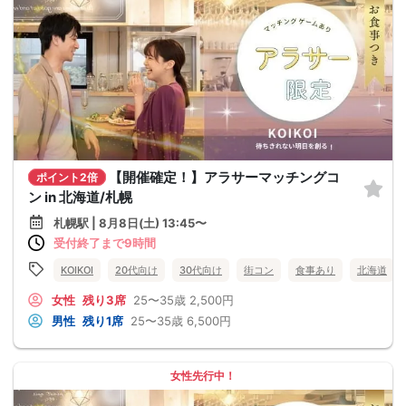
【開催確定！】アラサーマッチングコ
ポイント2倍
ン in 北海道/札幌
札幌駅 | 8月8日(土) 13:45〜
受付終了まで9時間
KOIKOI
20代向け
30代向け
街コン
食事あり
北海道
女性
残り3席
25〜35歳
2,500円
男性
残り1席
25〜35歳
6,500円
女性先行中！