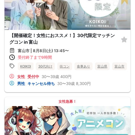
【開催確定！女性におススメ！】30代限定マッチン
グコン in 富山
富山市 | 8月8日(土) 13:45〜
受付終了まで9時間
KOIKOI
30代向け
街コン
食事あり
富山県
富山市
女性
受付中
30〜39歳
400円
男性
キャンセル待ち
30〜39歳
8,300円
女性急募！