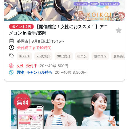
【開催確定！女性におススメ！】アニ
ポイント2倍
メコン in 岩手/盛岡
盛岡市 | 8月8日(土) 15:15〜
受付終了まで10時間
KOIKOI
20代向け
30代向け
街コン
趣味コン
食事あり
女性
受付中
20〜40歳
500円
男性
キャンセル待ち
20〜40歳
8,500円