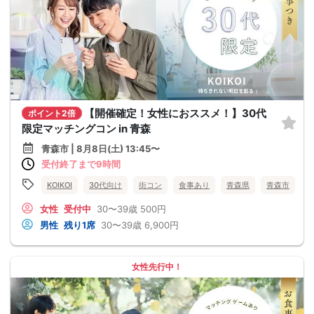
【開催確定！女性におススメ！】30代
ポイント2倍
限定マッチングコン in 青森
青森市 | 8月8日(土) 13:45〜
受付終了まで9時間
KOIKOI
30代向け
街コン
食事あり
青森県
青森市
女性
受付中
30〜39歳
500円
男性
残り1席
30〜39歳
6,900円
女性先行中！