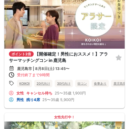
【開催確定！男性におススメ！】アラ
ポイント2倍
サーマッチングコン in 鹿児島
鹿児島市 | 8月8日(土) 13:45〜
受付終了まで9時間
KOIKOI
20代向け
30代向け
街コン
食事あり
鹿児島県
女性
キャンセル待ち
25〜35歳
1,900円
男性
残り4席
25〜35歳
5,900円
女性先行中！