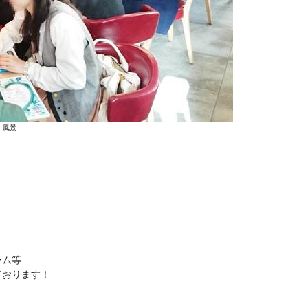
風景
ーム等
ております！