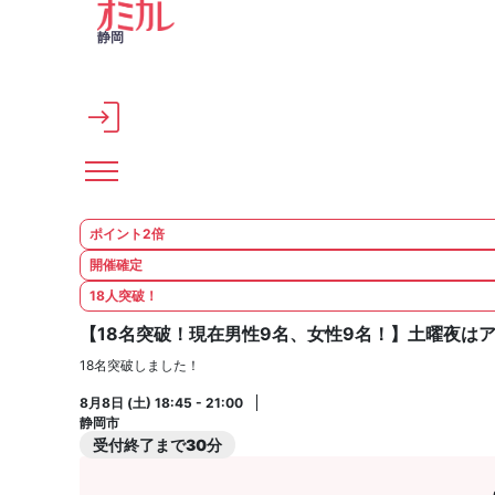
メインコンテンツへスキップ
静岡
ポイント2倍
開催確定
18人突破！
【18名突破！現在男性9名、女性9名！】土曜夜はアラ
18名突破しました！
8月8日 (土) 18:45 - 21:00
静岡市
受付終了まで30分