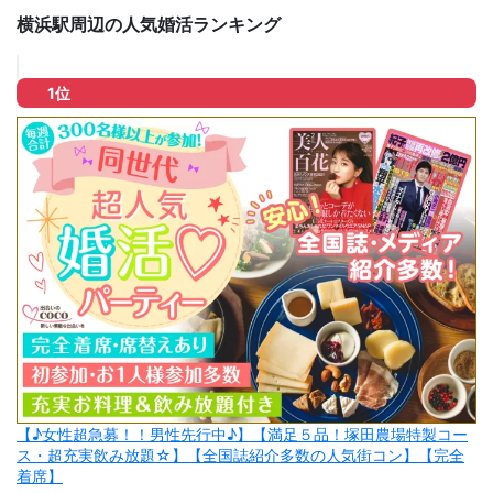
横浜駅周辺の人気婚活ランキング
1位
【♪女性超急募！！男性先行中♪】【満足５品！塚田農場特製コー
ス・超充実飲み放題☆】【全国誌紹介多数の人気街コン】【完全
着席】