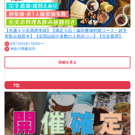
【先週４０名満席実績】【満足５品！塚田農場特製コース・超充
実飲み放題☆】【全国誌紹介多数の人気街コン】【完全着席】
8月12日(水) 15:00〜
神奈川県横浜市
詳細を見る
7位