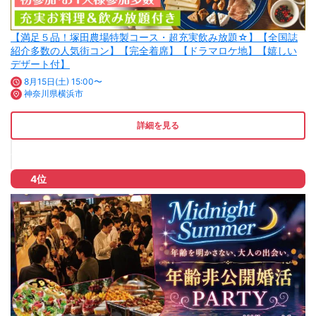
【満足５品！塚田農場特製コース・超充実飲み放題☆】【全国誌
紹介多数の人気街コン】【完全着席】【ドラマロケ地】【嬉しい
デザート付】
8月15日(土) 15:00〜
神奈川県横浜市
詳細を見る
4位