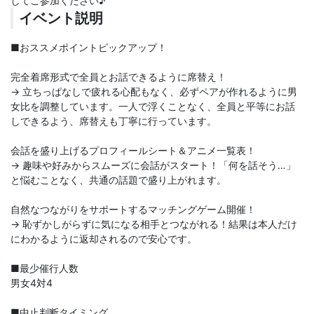
してご参加ください♪
イベント説明
■おススメポイントピックアップ！
完全着席形式で全員とお話できるように席替え！
→ 立ちっぱなしで疲れる心配もなく、必ずペアが作れるように男
女比を調整しています。一人で浮くことなく、全員と平等にお話
しできるよう、席替えも丁寧に行っています。
会話を盛り上げるプロフィールシート＆アニメ一覧表！
→ 趣味や好みからスムーズに会話がスタート！「何を話そう…」
と悩むことなく、共通の話題で盛り上がれます。
自然なつながりをサポートするマッチングゲーム開催！
→ 恥ずかしがらずに気になる相手とつながれる！結果は本人だけ
にわかるように返却されるので安心です。
■最少催行人数
男女4対4
■中止判断タイミング