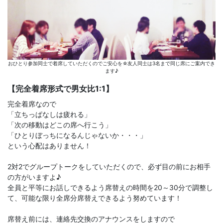
おひとり参加同士で着席していただくのでご安心を☆友人同士は3名まで同じ席にご案内でき
ます♪
【完全着席形式で男女比1:1】
完全着席なので
「立ちっぱなしは疲れる」
「次の移動はどこの席へ行こう」
「ひとりぼっちになるんじゃないか・・・」
という心配はありません！
2対2でグループトークをしていただくので、必ず目の前にお相手
の方がいますよ♪
全員と平等にお話しできるよう席替えの時間を20～30分で調整し
て、可能な限り全席分席替えできるよう努めています！
席替え前には、連絡先交換のアナウンスをしますので