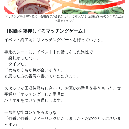
マッチング率は50％超え！会場内での発表がなく、ご本人だけに結果がわかるシステムだか
ら書きやすい♪
【関係を後押しするマッチングゲーム】
イベント終了前にはマッチングゲームを行っています。
専用のシートに、イベント中お話しをした異性で
「楽しかったな～」
「タイプだ」
「めちゃくちゃ気が合いそう！」
と思った方の番号を書いていただきます。
スタッフが回収後照らし合わせ、お互いの番号を書き合った、文
字通り「マッチング」した番号に
ハナマルをつけてお返しします。
一般的な街コンであるような
「何番と何番、フィーリングいたしました～おめでとうございま
～す♪」