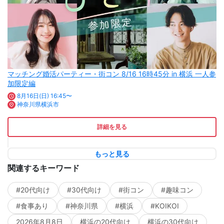
マッチング婚活パーティー・街コン 8/16 16時45分 in 横浜 一人参
加限定編
8月16日(日) 16:45〜
神奈川県横浜市
詳細を見る
もっと見る
関連するキーワード
#20代向け
#30代向け
#街コン
#趣味コン
#食事あり
#神奈川県
#横浜
#KOIKOI
2026年8月8日
横浜の20代向け
横浜の30代向け