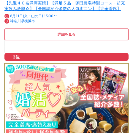
【先週４０名満席実績】【満足５品！塚田農場特製コース・超充
実飲み放題☆】【全国誌紹介多数の人気街コン】【完全着席】
8月11日(火・山の日) 15:00〜
神奈川県横浜市
詳細を見る
3位