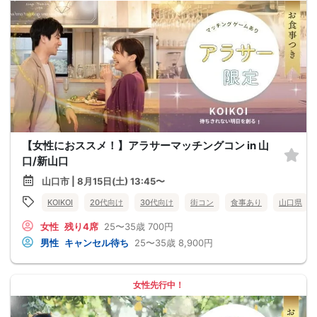
【女性におススメ！】アラサーマッチングコン in 山
口/新山口
山口市 | 8月15日(土) 13:45〜
KOIKOI
20代向け
30代向け
街コン
食事あり
山口県
女性
残り4席
25〜35歳
700円
男性
キャンセル待ち
25〜35歳
8,900円
女性先行中！