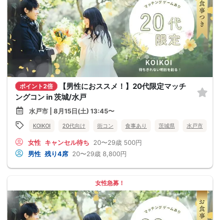
【男性におススメ！】20代限定マッチ
ポイント2倍
ングコン in 茨城/水戸
水戸市 | 8月15日(土) 13:45〜
KOIKOI
20代向け
街コン
食事あり
茨城県
水戸市
女性
キャンセル待ち
20〜29歳
500円
男性
残り4席
20〜29歳
8,800円
女性急募！