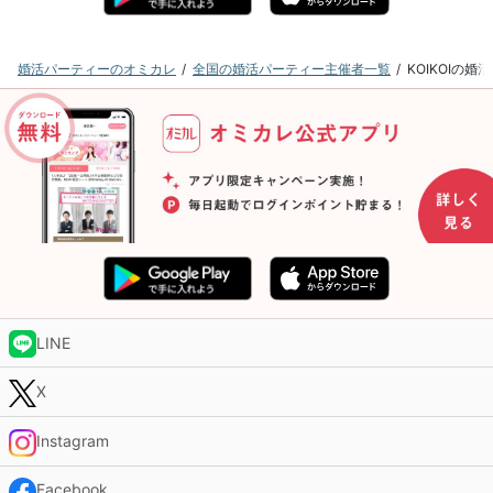
婚活パーティーのオミカレ
全国の婚活パーティー主催者一覧
KOIKOIの
LINE
X
Instagram
Facebook