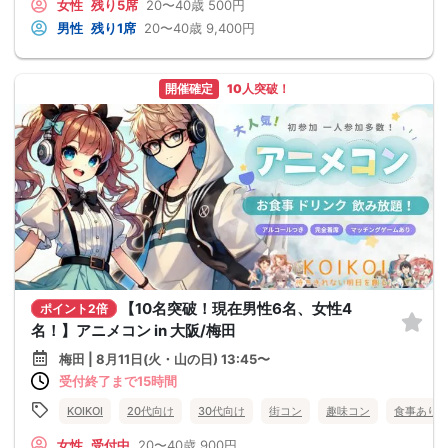
女性
残り5席
20〜40歳
500円
男性
残り1席
20〜40歳
9,400円
開催確定
10人突破！
【10名突破！現在男性6名、女性4
ポイント2倍
名！】アニメコン in 大阪/梅田
梅田 | 8月11日(火・山の日) 13:45〜
受付終了まで15時間
KOIKOI
20代向け
30代向け
街コン
趣味コン
食事あり
女性
受付中
20〜40歳
900円