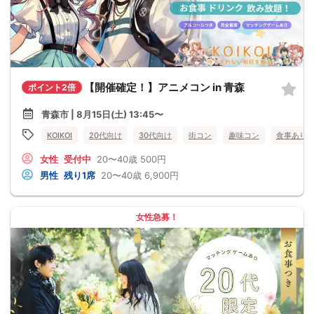
【開催確定！】アニメコン in 青森
ポイント2倍
青森市 | 8月15日(土) 13:45〜
KOIKOI
20代向け
30代向け
街コン
趣味コン
食事あり
女性
受付中
20〜40歳
500円
男性
残り1席
20〜40歳
6,900円
女性急募！