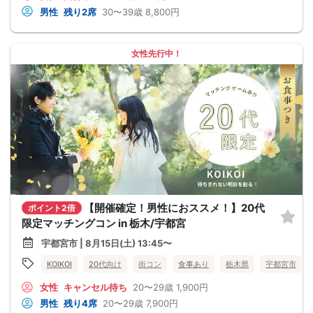
男性
残り2席
30〜39歳
8,800円
女性先行中！
【開催確定！男性におススメ！】20代
ポイント2倍
限定マッチングコン in 栃木/宇都宮
宇都宮市 | 8月15日(土) 13:45〜
KOIKOI
20代向け
街コン
食事あり
栃木県
宇都宮市
女性
キャンセル待ち
20〜29歳
1,900円
男性
残り4席
20〜29歳
7,900円