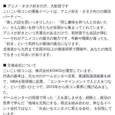
■ アニメ・オタク好きの方、大歓迎です
こいこい街コンの看板イベントは、アニメ好き・オタク向けの婚活
パーティー。
「推しの話を思いっきりしたい」「同じ趣味を持つ人と出会いた
い」そんな願いを持つ方たちが全国から集まってくれています。
アニメが好きという共通点があるだけで、初対面でも会話が弾む
——それがアニメコンの最大の魅力です。年齢や職業が違っても、
「好き」という気持ちが最強の接点になります。
北海道から九州まで全国30以上の都道府県で開催中。あなたの地元
でもきっと出会いがあります。
■ 主催会社について
こいこい街コンは、株式会社KOIKOIが運営しています。
代表の森本は、元セガのゲームセンター店長、衆議院議員秘書を経
て、MBAを取得後に起業。「エンターテインメントで人と人をつな
ぐ」という想いひとつで、2013年から街コン業界に飛び込みまし
た。
ゲームセンターの現場で培った「人を楽しませる」経験と、政治の
世界で学んだ「地域を元気にする」視点を組み合わせ、単なるイベ
ント会社ではなく、「出会いをエンタメに変える会社」 を目指して
います。