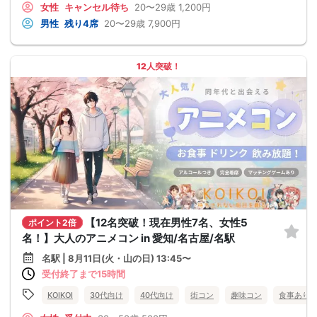
女性
キャンセル待ち
20〜29歳
1,200円
男性
残り4席
20〜29歳
7,900円
12人突破！
【12名突破！現在男性7名、女性5
ポイント2倍
名！】大人のアニメコン in 愛知/名古屋/名駅
名駅 | 8月11日(火・山の日) 13:45〜
受付終了まで15時間
KOIKOI
30代向け
40代向け
街コン
趣味コン
食事あり