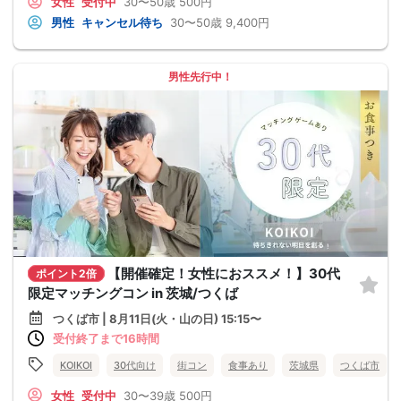
女性
受付中
30〜50歳
500円
男性
キャンセル待ち
30〜50歳
9,400円
男性先行中！
【開催確定！女性におススメ！】30代
ポイント2倍
限定マッチングコン in 茨城/つくば
つくば市 | 8月11日(火・山の日) 15:15〜
受付終了まで16時間
KOIKOI
30代向け
街コン
食事あり
茨城県
つくば市
女性
受付中
30〜39歳
500円