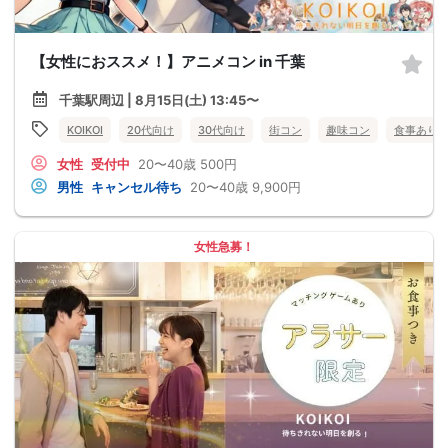
【女性におススメ！】アニメコン in 千葉
千葉駅周辺 | 8月15日(土) 13:45〜
KOIKOI
20代向け
30代向け
街コン
趣味コン
食事あり
女性
受付中
20〜40歳
500円
男性
キャンセル待ち
20〜40歳
9,900円
女性急募！