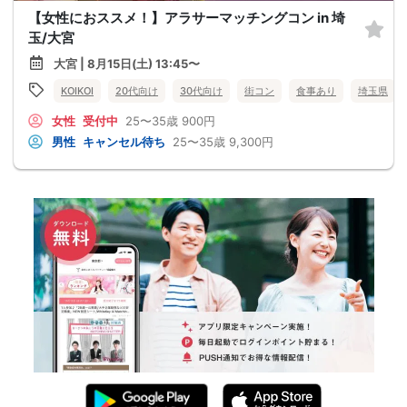
【女性におススメ！】アラサーマッチングコン in 埼
玉/大宮
大宮 | 8月15日(土) 13:45〜
KOIKOI
20代向け
30代向け
街コン
食事あり
埼玉県
女性
受付中
25〜35歳
900円
男性
キャンセル待ち
25〜35歳
9,300円