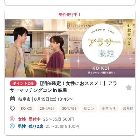
男性先行中！
【開催確定！女性におススメ！】アラ
ポイント2倍
サーマッチングコン in 岐阜
岐阜市 | 8月15日(土) 13:45〜
KOIKOI
20代向け
30代向け
街コン
食事あり
岐阜県
女性
受付中
25〜35歳
500円
男性
残り2席
25〜35歳
8,100円