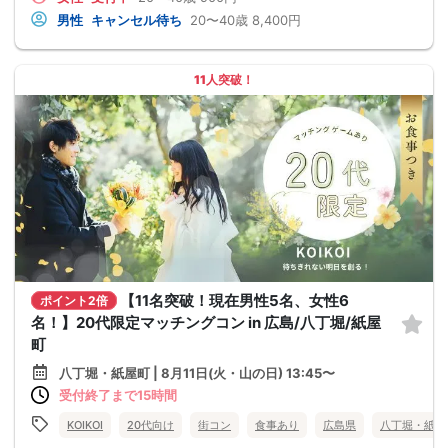
男性
キャンセル待ち
20〜40歳
8,400円
11人突破！
【11名突破！現在男性5名、女性6
ポイント2倍
名！】20代限定マッチングコン in 広島/八丁堀/紙屋
町
八丁堀・紙屋町 | 8月11日(火・山の日) 13:45〜
受付終了まで15時間
KOIKOI
20代向け
街コン
食事あり
広島県
八丁堀・紙屋