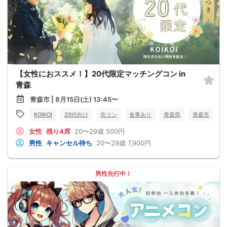
【女性におススメ！】20代限定マッチングコン in
青森
青森市 | 8月15日(土) 13:45〜
KOIKOI
20代向け
街コン
食事あり
青森県
青森市
女性
残り4席
20〜29歳
500円
男性
キャンセル待ち
20〜29歳
7,900円
男性先行中！