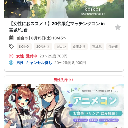
【女性におススメ！】20代限定マッチングコン in
宮城/仙台
仙台市 | 8月15日(土) 13:45〜
KOIKOI
20代向け
街コン
食事あり
宮城県
仙台市
女性
受付中
20〜29歳
700円
男性
キャンセル待ち
20〜29歳
8,900円
男性先行中！