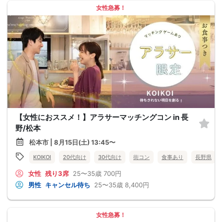
女性急募！
【女性におススメ！】アラサーマッチングコン in 長
野/松本
松本市 | 8月15日(土) 13:45〜
KOIKOI
20代向け
30代向け
街コン
食事あり
長野県
女性
残り3席
25〜35歳
700円
男性
キャンセル待ち
25〜35歳
8,400円
女性急募！