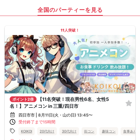
全国のパーティーを見る
11人突破！
【11名突破！現在男性6名、女性5
ポイント2倍
名！】アニメコン in 三重/四日市
四日市市 | 8月11日(火・山の日) 13:45〜
受付終了まで15時間
KOIKOI
20代向け
30代向け
街コン
趣味コン
食事あり