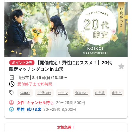
【開催確定！男性におススメ！】20代
ポイント2倍
限定マッチングコン in 山形
山形市 | 8月9日(日) 13:45〜
受付終了まで15時間
KOIKOI
20代向け
街コン
食事あり
山形県
山形市
女性
キャンセル待ち
20〜29歳
500円
男性
残り3席
20〜29歳
8,300円
女性急募！