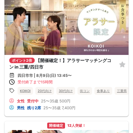
【開催確定！】アラサーマッチングコ
ポイント2倍
ン in 三重/四日市
四日市市 | 8月9日(日) 13:45〜
受付終了まで15時間
KOIKOI
20代向け
30代向け
街コン
食事あり
三重県
女性
受付中
25〜35歳
500円
男性
残り2席
25〜35歳
7,400円
開催確定
12人突破！