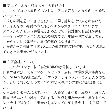
■ アニメ・オタク好きの方、大歓迎です
こいこい街コンの看板イベントは、アニメ好き・オタク向けの婚活
パーティー。
「推しの話を思いっきりしたい」「同じ趣味を持つ人と出会いた
い」そんな願いを持つ方たちが全国から集まってくれています。
アニメが好きという共通点があるだけで、初対面でも会話が弾む
——それがアニメコンの最大の魅力です。年齢や職業が違っても、
「好き」という気持ちが最強の接点になります。
北海道から九州まで全国30以上の都道府県で開催中。あなたの地元
でもきっと出会いがあります。
■ 主催会社について
こいこい街コンは、株式会社KOIKOIが運営しています。
代表の森本は、元セガのゲームセンター店長、衆議院議員秘書を経
て、MBAを取得後に起業。「エンターテインメントで人と人をつな
ぐ」という想いひとつで、2013年から街コン業界に飛び込みまし
た。
ゲームセンターの現場で培った「人を楽しませる」経験と、政治の
世界で学んだ「地域を元気にする」視点を組み合わせ、単なるイベ
ント会社ではなく、「出会いをエンタメに変える会社」 を目指して
います。