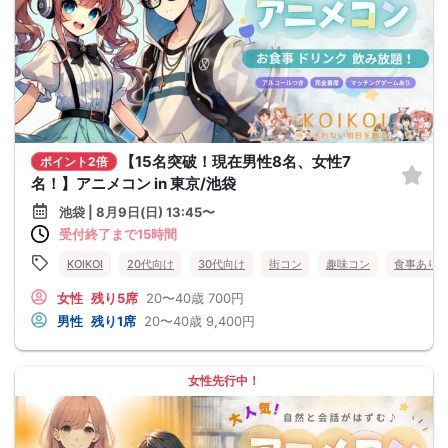
【15名突破！現在男性8名、女性7
ポイント2倍
名！】アニメコン in 東京/池袋
池袋 | 8月9日(日) 13:45〜
受付終了まで15時間
KOIKOI
20代向け
30代向け
街コン
趣味コン
食事あり
女性
残り5席
20〜40歳
700円
男性
残り1席
20〜40歳
9,400円
女性先行中！