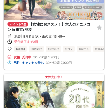
【女性におススメ！】大人のアニメコ
ポイント2倍
ン in 東京/池袋
池袋 | 8月11日(火・山の日) 13:45〜
受付終了まで2日
KOIKOI
30代向け
40代向け
街コン
趣味コン
食事あり
女性
受付中
30〜50歳
1,900円
男性
キャンセル待ち
30〜50歳
7,900円
女性先行中！