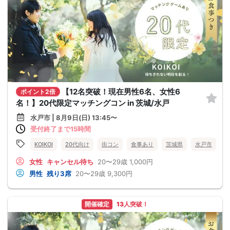
【12名突破！現在男性6名、女性6
ポイント2倍
名！】20代限定マッチングコン in 茨城/水戸
水戸市 | 8月9日(日) 13:45〜
受付終了まで15時間
KOIKOI
20代向け
街コン
食事あり
茨城県
水戸市
女性
キャンセル待ち
20〜29歳
1,000円
男性
残り3席
20〜29歳
9,300円
開催確定
13人突破！