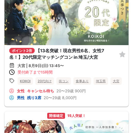
【13名突破！現在男性6名、女性7
ポイント2倍
名！】20代限定マッチングコン in 埼玉/大宮
大宮 | 8月9日(日) 13:45〜
受付終了まで15時間
KOIKOI
20代向け
街コン
食事あり
埼玉県
大宮
女性
キャンセル待ち
20〜29歳
900円
男性
残り3席
20〜29歳
8,000円
開催確定
15人突破！