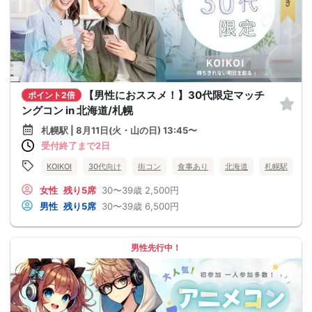
【男性におススメ！】30代限定マッチ
ポイント2倍
ングコン in 北海道/札幌
札幌駅 | 8月11日(火・山の日) 13:45〜
受付終了まで2日
KOIKOI
30代向け
街コン
食事あり
北海道
札幌駅
女性
残り5席
30〜39歳
2,500円
男性
残り5席
30〜39歳
6,500円
男性先行中！