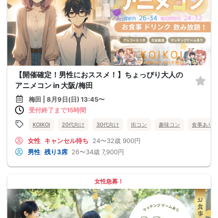
【開催確定！男性におススメ！】ちょっぴり大人の
アニメコン in 大阪/梅田
梅田 | 8月9日(日) 13:45〜
受付終了まで15時間
KOIKOI
20代向け
30代向け
街コン
趣味コン
食事あり
女性
キャンセル待ち
24〜32歳
900円
男性
残り3席
26〜34歳
7,900円
女性急募！