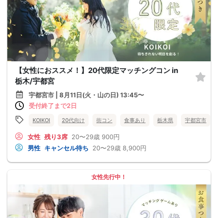
【女性におススメ！】20代限定マッチングコン in
栃木/宇都宮
宇都宮市 | 8月11日(火・山の日) 13:45〜
受付終了まで2日
KOIKOI
20代向け
街コン
食事あり
栃木県
宇都宮市
女性
残り3席
20〜29歳
900円
男性
キャンセル待ち
20〜29歳
8,900円
女性先行中！