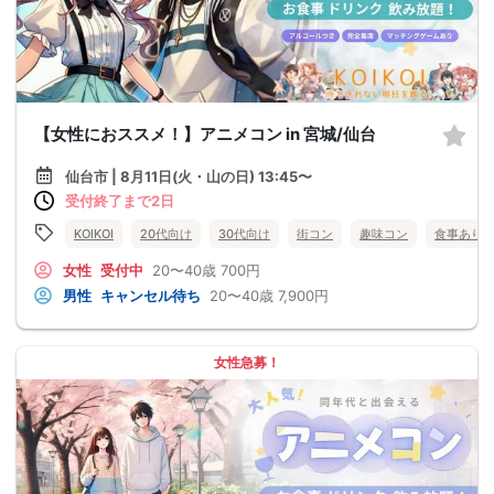
【女性におススメ！】アニメコン in 宮城/仙台
仙台市 | 8月11日(火・山の日) 13:45〜
受付終了まで2日
KOIKOI
20代向け
30代向け
街コン
趣味コン
食事あり
女性
受付中
20〜40歳
700円
男性
キャンセル待ち
20〜40歳
7,900円
女性急募！