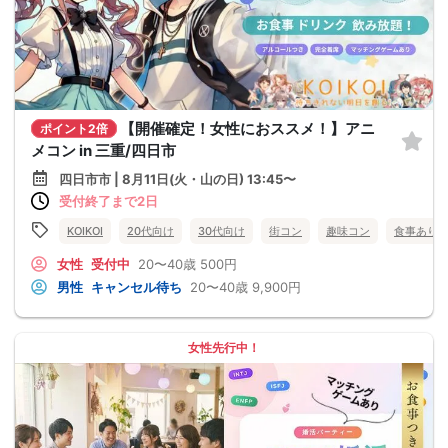
【開催確定！女性におススメ！】アニ
ポイント2倍
メコン in 三重/四日市
四日市市 | 8月11日(火・山の日) 13:45〜
受付終了まで2日
KOIKOI
20代向け
30代向け
街コン
趣味コン
食事あり
女性
受付中
20〜40歳
500円
男性
キャンセル待ち
20〜40歳
9,900円
女性先行中！