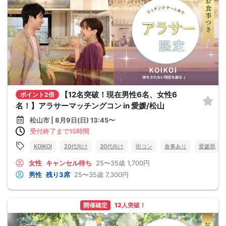
【12名突破！現在男性6名、女性6
ポイント2倍
名！】アラサーマッチングコン in 愛媛/松山
松山市 | 8月9日(日) 13:45〜
受付終了まで15時間
KOIKOI
20代向け
30代向け
街コン
食事あり
愛媛県
女性
キャンセル待ち
25〜35歳
1,700円
男性
残り3席
25〜35歳
7,300円
開催確定
12人突破！