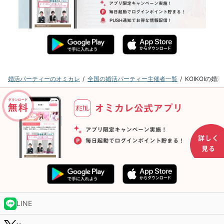
婚活パーティーのオミカレ
全国の婚活パーティー主催者一覧
KOIKOIの
LINE