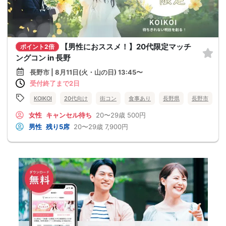
【男性におススメ！】20代限定マッチ
ポイント2倍
ングコン in 長野
長野市 | 8月11日(火・山の日) 13:45〜
受付終了まで2日
KOIKOI
20代向け
街コン
食事あり
長野県
長野市
女性
キャンセル待ち
20〜29歳
500円
男性
残り5席
20〜29歳
7,900円