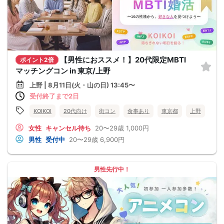
【男性におススメ！】20代限定MBTI
ポイント2倍
マッチングコン in 東京/上野
上野 | 8月11日(火・山の日) 13:45〜
受付終了まで2日
KOIKOI
20代向け
街コン
食事あり
東京都
上野
女性
キャンセル待ち
20〜29歳
1,000円
男性
受付中
20〜29歳
6,900円
男性先行中！