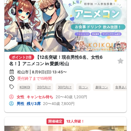
【12名突破！現在男性6名、女性6
ポイント2倍
名！】アニメコン in 愛媛/松山
松山市 | 8月9日(日) 13:45〜
受付終了まで15時間
KOIKOI
20代向け
30代向け
街コン
趣味コン
食事あり
女性
キャンセル待ち
20〜40歳
1,200円
男性
残り3席
20〜40歳
7,800円
開催確定
12人突破！