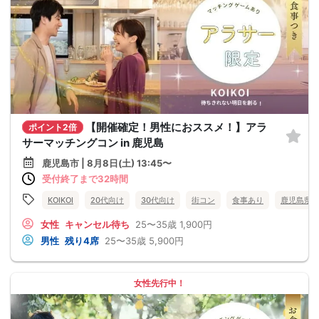
【開催確定！男性におススメ！】アラ
ポイント2倍
サーマッチングコン in 鹿児島
鹿児島市 | 8月8日(土) 13:45〜
受付終了まで32時間
KOIKOI
20代向け
30代向け
街コン
食事あり
鹿児島県
女性
キャンセル待ち
25〜35歳
1,900円
男性
残り4席
25〜35歳
5,900円
女性先行中！