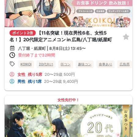
【11名突破！現在男性6名、女性5
ポイント2倍
名！】20代限定アニメコン in 広島/八丁堀/紙屋町
八丁堀・紙屋町 | 8月8日(土) 13:45〜
受付終了まで32時間
KOIKOI
20代向け
街コン
趣味コン
食事あり
広島県
女性
残り5席
20〜29歳
500円
男性
残り1席
20〜29歳
9,400円
女性先行中！