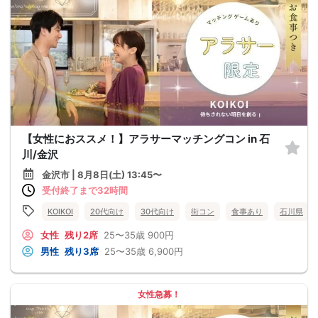
【女性におススメ！】アラサーマッチングコン in 石
川/金沢
金沢市 | 8月8日(土) 13:45〜
受付終了まで32時間
KOIKOI
20代向け
30代向け
街コン
食事あり
石川県
女性
残り2席
25〜35歳
900円
男性
残り3席
25〜35歳
6,900円
女性急募！