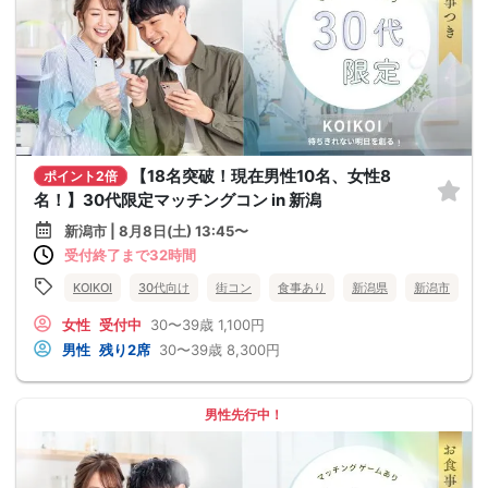
【18名突破！現在男性10名、女性8
ポイント2倍
名！】30代限定マッチングコン in 新潟
新潟市 | 8月8日(土) 13:45〜
受付終了まで32時間
KOIKOI
30代向け
街コン
食事あり
新潟県
新潟市
女性
受付中
30〜39歳
1,100円
男性
残り2席
30〜39歳
8,300円
男性先行中！