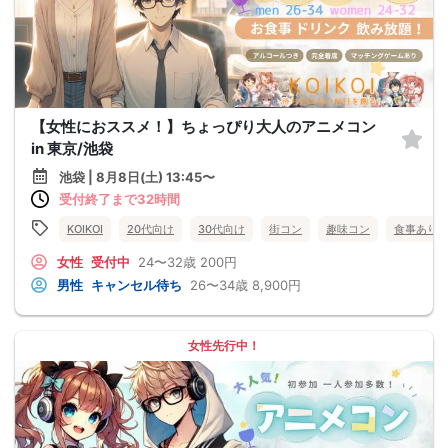
【女性におススメ！】ちょっぴり大人のアニメコン
in 東京/池袋
池袋 | 8月8日(土) 13:45〜
受付終了まで32時間
KOIKOI
20代向け
30代向け
街コン
趣味コン
食事あり
女性
受付中
24〜32歳
200円
男性
キャンセル待ち
26〜34歳
8,900円
女性先行中！