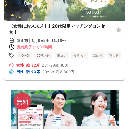
【女性におススメ！】20代限定マッチングコン in
富山
富山市 | 8月8日(土) 13:45〜
受付終了まで32時間
KOIKOI
20代向け
街コン
食事あり
富山県
富山市
女性
残り2席
20〜29歳
400円
男性
残り3席
20〜29歳
8,300円