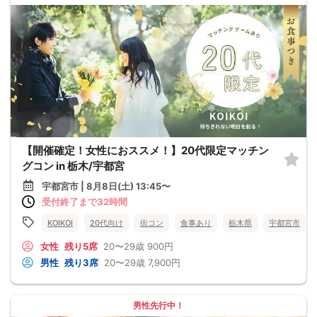
【開催確定！女性におススメ！】20代限定マッチン
グコン in 栃木/宇都宮
宇都宮市 | 8月8日(土) 13:45〜
受付終了まで32時間
KOIKOI
20代向け
街コン
食事あり
栃木県
宇都宮市
女性
残り5席
20〜29歳
900円
男性
残り3席
20〜29歳
7,900円
男性先行中！