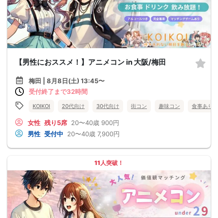
【男性におススメ！】アニメコン in 大阪/梅田
梅田 | 8月8日(土) 13:45〜
受付終了まで32時間
KOIKOI
20代向け
30代向け
街コン
趣味コン
食事あり
女性
残り5席
20〜40歳
900円
男性
受付中
20〜40歳
7,900円
11人突破！