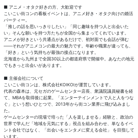
■ アニメ・オタク好きの方、大歓迎です
こいこい街コンの看板イベントは、アニメ好き・オタク向けの婚活
パーティー。
「推しの話を思いっきりしたい」「同じ趣味を持つ人と出会いた
い」そんな願いを持つ方たちが全国から集まってくれています。
アニメが好きという共通点があるだけで、初対面でも会話が弾む
——それがアニメコンの最大の魅力です。年齢や職業が違っても、
「好き」という気持ちが最強の接点になります。
北海道から九州まで全国30以上の都道府県で開催中。あなたの地元
でもきっと出会いがあります。
■ 主催会社について
こいこい街コンは、株式会社KOIKOIが運営しています。
代表の森本は、元セガのゲームセンター店長、衆議院議員秘書を経
て、MBAを取得後に起業。「エンターテインメントで人と人をつな
ぐ」という想いひとつで、2013年から街コン業界に飛び込みまし
た。
ゲームセンターの現場で培った「人を楽しませる」経験と、政治の
世界で学んだ「地域を元気にする」視点を組み合わせ、単なるイベ
ント会社ではなく、「出会いをエンタメに変える会社」 を目指して
います。