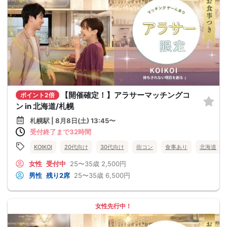
【開催確定！】アラサーマッチングコ
ポイント2倍
ン in 北海道/札幌
札幌駅 | 8月8日(土) 13:45〜
受付終了まで32時間
KOIKOI
20代向け
30代向け
街コン
食事あり
北海道
女性
受付中
25〜35歳
2,500円
男性
残り2席
25〜35歳
6,500円
女性先行中！