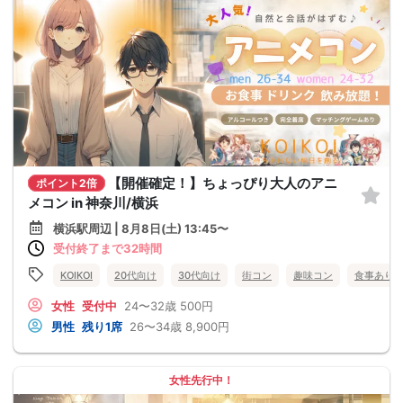
【開催確定！】ちょっぴり大人のアニ
ポイント2倍
メコン in 神奈川/横浜
横浜駅周辺 | 8月8日(土) 13:45〜
受付終了まで32時間
KOIKOI
20代向け
30代向け
街コン
趣味コン
食事あり
女性
受付中
24〜32歳
500円
男性
残り1席
26〜34歳
8,900円
女性先行中！