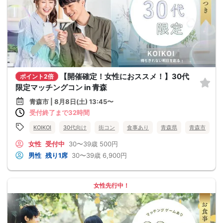
【開催確定！女性におススメ！】30代
ポイント2倍
限定マッチングコン in 青森
青森市 | 8月8日(土) 13:45〜
受付終了まで32時間
KOIKOI
30代向け
街コン
食事あり
青森県
青森市
女性
受付中
30〜39歳
500円
男性
残り1席
30〜39歳
6,900円
女性先行中！