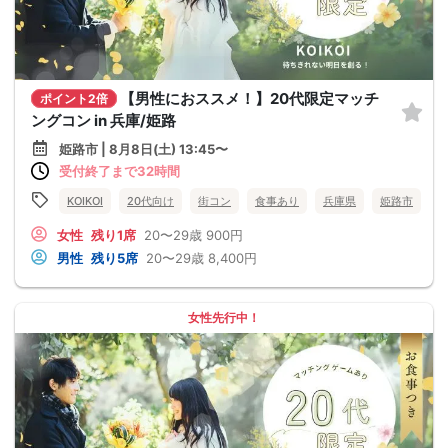
【男性におススメ！】20代限定マッチ
ポイント2倍
ングコン in 兵庫/姫路
姫路市 | 8月8日(土) 13:45〜
受付終了まで32時間
KOIKOI
20代向け
街コン
食事あり
兵庫県
姫路市
女性
残り1席
20〜29歳
900円
男性
残り5席
20〜29歳
8,400円
女性先行中！