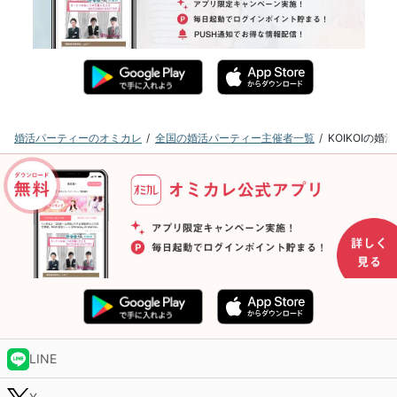
婚活パーティーのオミカレ
全国の婚活パーティー主催者一覧
KOIKOIの
LINE