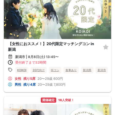
【女性におススメ！】20代限定マッチングコン in
新潟
新潟市 | 8月8日(土) 13:45〜
受付終了まで32時間
KOIKOI
20代向け
街コン
食事あり
新潟県
新潟市
女性
残り5席
20〜29歳
600円
男性
残り4席
20〜29歳
7,800円
開催確定
18人突破！