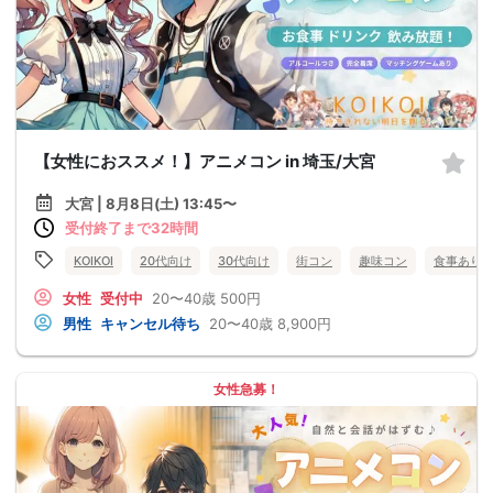
【女性におススメ！】アニメコン in 埼玉/大宮
大宮 | 8月8日(土) 13:45〜
受付終了まで32時間
KOIKOI
20代向け
30代向け
街コン
趣味コン
食事あり
女性
受付中
20〜40歳
500円
男性
キャンセル待ち
20〜40歳
8,900円
女性急募！