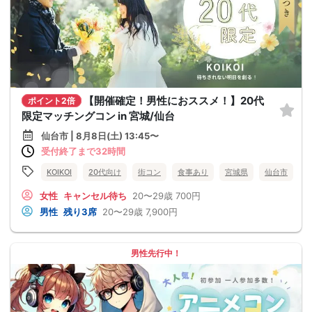
【開催確定！男性におススメ！】20代
ポイント2倍
限定マッチングコン in 宮城/仙台
仙台市 | 8月8日(土) 13:45〜
受付終了まで32時間
KOIKOI
20代向け
街コン
食事あり
宮城県
仙台市
女性
キャンセル待ち
20〜29歳
700円
男性
残り3席
20〜29歳
7,900円
男性先行中！