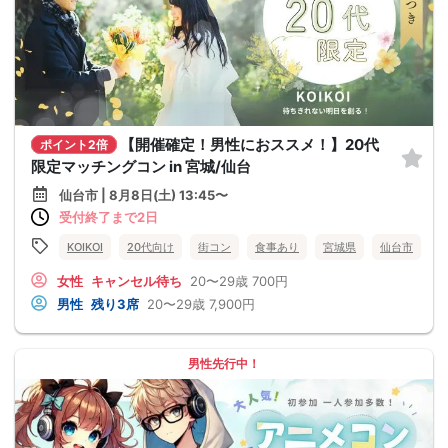
【開催確定！男性におススメ！】20代
ポイント2倍
限定マッチングコン in 宮城/仙台
仙台市 | 8月8日(土) 13:45〜
受付終了まで2日
KOIKOI
20代向け
街コン
食事あり
宮城県
仙台市
女性
キャンセル待ち
20〜29歳
700円
男性
残り3席
20〜29歳
7,900円
男性先行中！