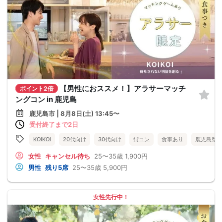
【男性におススメ！】アラサーマッチ
ポイント2倍
ングコン in 鹿児島
鹿児島市 | 8月8日(土) 13:45〜
受付終了まで2日
KOIKOI
20代向け
30代向け
街コン
食事あり
鹿児島県
女性
キャンセル待ち
25〜35歳
1,900円
男性
残り5席
25〜35歳
5,900円
女性先行中！