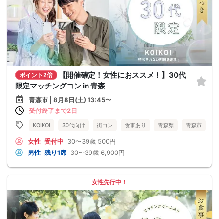
【開催確定！女性におススメ！】30代
ポイント2倍
限定マッチングコン in 青森
青森市 | 8月8日(土) 13:45〜
受付終了まで2日
KOIKOI
30代向け
街コン
食事あり
青森県
青森市
女性
受付中
30〜39歳
500円
男性
残り1席
30〜39歳
6,900円
女性先行中！