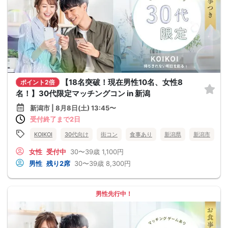
【18名突破！現在男性10名、女性8
ポイント2倍
名！】30代限定マッチングコン in 新潟
新潟市 | 8月8日(土) 13:45〜
受付終了まで2日
KOIKOI
30代向け
街コン
食事あり
新潟県
新潟市
女性
受付中
30〜39歳
1,100円
男性
残り2席
30〜39歳
8,300円
男性先行中！