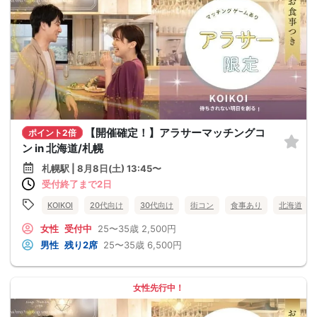
【開催確定！】アラサーマッチングコ
ポイント2倍
ン in 北海道/札幌
札幌駅 | 8月8日(土) 13:45〜
受付終了まで2日
KOIKOI
20代向け
30代向け
街コン
食事あり
北海道
女性
受付中
25〜35歳
2,500円
男性
残り2席
25〜35歳
6,500円
女性先行中！