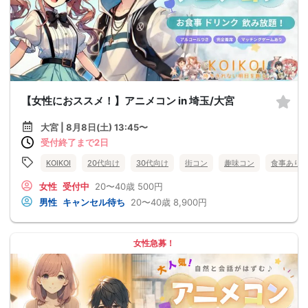
【女性におススメ！】アニメコン in 埼玉/大宮
大宮 | 8月8日(土) 13:45〜
受付終了まで2日
KOIKOI
20代向け
30代向け
街コン
趣味コン
食事あり
女性
受付中
20〜40歳
500円
男性
キャンセル待ち
20〜40歳
8,900円
女性急募！