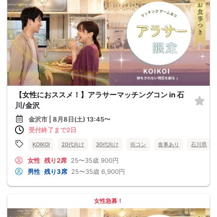
【女性におススメ！】アラサーマッチングコン in 石
川/金沢
金沢市 | 8月8日(土) 13:45〜
受付終了まで2日
KOIKOI
20代向け
30代向け
街コン
食事あり
石川県
女性
残り2席
25〜35歳
900円
男性
残り3席
25〜35歳
6,900円
女性急募！