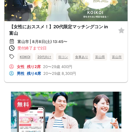
【女性におススメ！】20代限定マッチングコン in
富山
富山市 | 8月8日(土) 13:45〜
受付終了まで2日
KOIKOI
20代向け
街コン
食事あり
富山県
富山市
女性
残り2席
20〜29歳
400円
男性
残り4席
20〜29歳
8,300円