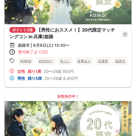
【男性におススメ！】20代限定マッチ
ポイント2倍
ングコン in 兵庫/姫路
姫路市 | 8月8日(土) 13:45〜
受付終了まで2日
KOIKOI
20代向け
街コン
食事あり
兵庫県
姫路市
女性
残り1席
20〜29歳
900円
男性
残り5席
20〜29歳
8,400円
女性先行中！