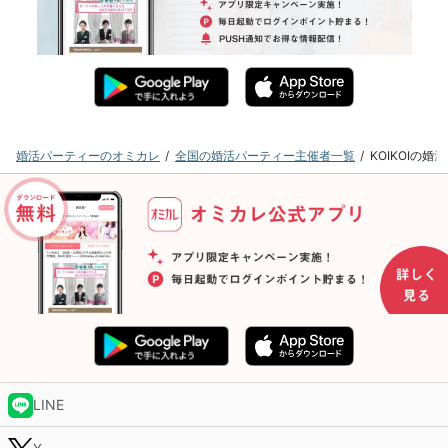
婚活パーティーのオミカレ
全国の婚活パーティー主催者一覧
KOIKOIの
LINE