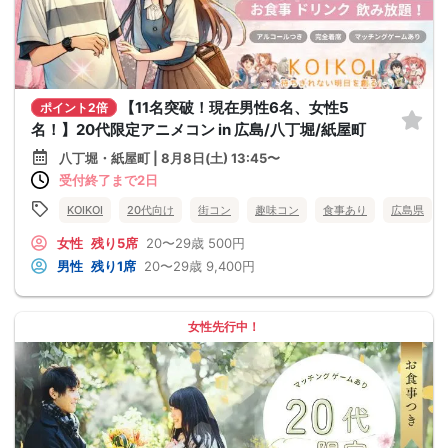
【11名突破！現在男性6名、女性5
ポイント2倍
名！】20代限定アニメコン in 広島/八丁堀/紙屋町
八丁堀・紙屋町 | 8月8日(土) 13:45〜
受付終了まで2日
KOIKOI
20代向け
街コン
趣味コン
食事あり
広島県
女性
残り5席
20〜29歳
500円
男性
残り1席
20〜29歳
9,400円
女性先行中！