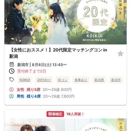
【女性におススメ！】20代限定マッチングコン in
新潟
新潟市 | 8月8日(土) 13:45〜
受付終了まで2日
KOIKOI
20代向け
街コン
食事あり
新潟県
新潟市
女性
残り5席
20〜29歳
600円
男性
残り4席
20〜29歳
7,800円
開催確定
18人突破！