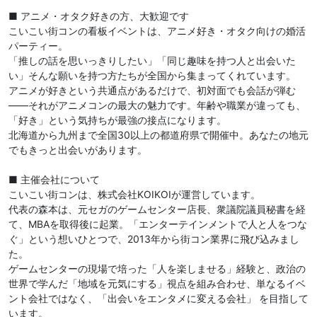
■ アニメ・オタク好きの方、大歓迎です
こいこい街コンの看板イベントは、アニメ好き・オタク向けの婚活
パーティー。
「推しの話を思いっきりしたい」「同じ趣味を持つ人と出会いた
い」そんな願いを持つ方たちが全国から集まってくれています。
アニメが好きという共通点があるだけで、初対面でも会話が弾む
——それがアニメコンの最大の魅力です。年齢や職業が違っても、
「好き」という気持ちが最強の接点になります。
北海道から九州まで全国30以上の都道府県で開催中。あなたの地元
でもきっと出会いがあります。
■ 主催会社について
こいこい街コンは、株式会社KOIKOIが運営しています。
代表の森本は、元セガのゲームセンター店長、衆議院議員秘書を経
て、MBAを取得後に起業。「エンターテインメントで人と人をつな
ぐ」という想いひとつで、2013年から街コン業界に飛び込みまし
た。
ゲームセンターの現場で培った「人を楽しませる」経験と、政治の
世界で学んだ「地域を元気にする」視点を組み合わせ、単なるイベ
ント会社ではなく、「出会いをエンタメに変える会社」 を目指して
います。