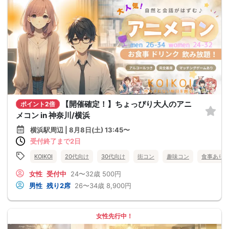
【開催確定！】ちょっぴり大人のアニ
ポイント2倍
メコン in 神奈川/横浜
横浜駅周辺 | 8月8日(土) 13:45〜
受付終了まで2日
KOIKOI
20代向け
30代向け
街コン
趣味コン
食事あり
女性
受付中
24〜32歳
500円
男性
残り2席
26〜34歳
8,900円
女性先行中！