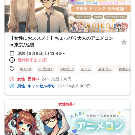
【女性におススメ！】ちょっぴり大人のアニメコン
in 東京/池袋
池袋 | 8月8日(土) 13:45〜
受付終了まで2日
KOIKOI
20代向け
30代向け
街コン
趣味コン
食事あり
女性
受付中
24〜32歳
200円
男性
キャンセル待ち
26〜34歳
8,900円
女性急募！