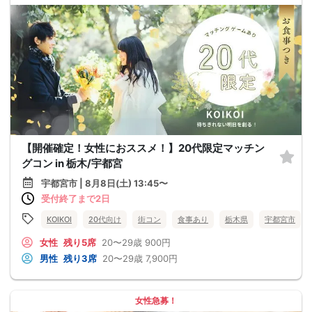
【開催確定！女性におススメ！】20代限定マッチン
グコン in 栃木/宇都宮
宇都宮市 | 8月8日(土) 13:45〜
受付終了まで2日
KOIKOI
20代向け
街コン
食事あり
栃木県
宇都宮市
女性
残り5席
20〜29歳
900円
男性
残り3席
20〜29歳
7,900円
女性急募！