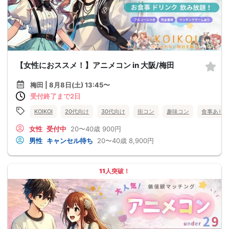
【女性におススメ！】アニメコン in 大阪/梅田
梅田 | 8月8日(土) 13:45〜
受付終了まで2日
KOIKOI
20代向け
30代向け
街コン
趣味コン
食事あり
女性
受付中
20〜40歳
900円
男性
キャンセル待ち
20〜40歳
8,900円
11人突破！