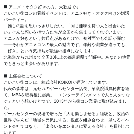
■ アニメ・オタク好きの方、大歓迎です
こいこい街コンの看板イベントは、アニメ好き・オタク向けの婚活
パーティー。
「推しの話を思いっきりしたい」「同じ趣味を持つ人と出会いた
い」そんな願いを持つ方たちが全国から集まってくれています。
アニメが好きという共通点があるだけで、初対面でも会話が弾む
——それがアニメコンの最大の魅力です。年齢や職業が違っても、
「好き」という気持ちが最強の接点になります。
北海道から九州まで全国30以上の都道府県で開催中。あなたの地元
でもきっと出会いがあります。
■ 主催会社について
こいこい街コンは、株式会社KOIKOIが運営しています。
代表の森本は、元セガのゲームセンター店長、衆議院議員秘書を経
て、MBAを取得後に起業。「エンターテインメントで人と人をつな
ぐ」という想いひとつで、2013年から街コン業界に飛び込みまし
た。
ゲームセンターの現場で培った「人を楽しませる」経験と、政治の
世界で学んだ「地域を元気にする」視点を組み合わせ、単なるイベ
ント会社ではなく、「出会いをエンタメに変える会社」 を目指して
います。