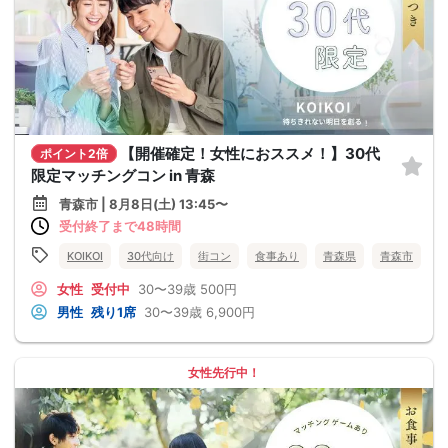
【開催確定！女性におススメ！】30代
ポイント2倍
限定マッチングコン in 青森
青森市 | 8月8日(土) 13:45〜
受付終了まで48時間
KOIKOI
30代向け
街コン
食事あり
青森県
青森市
女性
受付中
30〜39歳
500円
男性
残り1席
30〜39歳
6,900円
女性先行中！