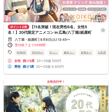
【11名突破！現在男性6名、女性5
ポイント2倍
名！】20代限定アニメコン in 広島/八丁堀/紙屋町
八丁堀・紙屋町 | 8月8日(土) 13:45〜
受付終了まで48時間
KOIKOI
20代向け
街コン
趣味コン
食事あり
広島県
女性
残り5席
20〜29歳
500円
男性
残り1席
20〜29歳
9,400円
女性先行中！