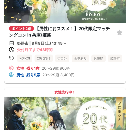
【男性におススメ！】20代限定マッチ
ポイント2倍
ングコン in 兵庫/姫路
姫路市 | 8月8日(土) 13:45〜
受付終了まで48時間
KOIKOI
20代向け
街コン
食事あり
兵庫県
姫路市
女性
残り1席
20〜29歳
900円
男性
残り5席
20〜29歳
8,400円
女性先行中！