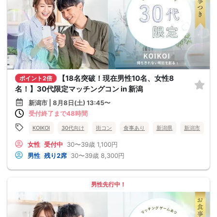
【18名突破！現在男性10名、女性8
ポイント2倍
名！】30代限定マッチングコン in 新潟
新潟市 | 8月8日(土) 13:45〜
受付終了まで48時間
KOIKOI
30代向け
街コン
食事あり
新潟県
新潟市
女性
受付中
30〜39歳
1,100円
男性
残り2席
30〜39歳
8,300円
男性先行中！