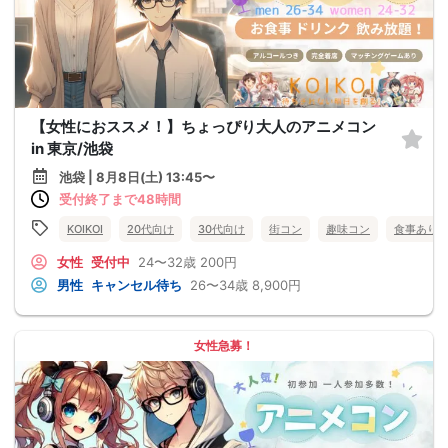
【女性におススメ！】ちょっぴり大人のアニメコン
in 東京/池袋
池袋 | 8月8日(土) 13:45〜
受付終了まで48時間
KOIKOI
20代向け
30代向け
街コン
趣味コン
食事あり
女性
受付中
24〜32歳
200円
男性
キャンセル待ち
26〜34歳
8,900円
女性急募！