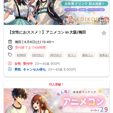
【女性におススメ！】アニメコン in 大阪/梅田
梅田 | 8月8日(土) 13:45〜
受付終了まで48時間
KOIKOI
20代向け
30代向け
街コン
趣味コン
食事あり
女性
受付中
20〜40歳
900円
男性
キャンセル待ち
20〜40歳
8,900円
11人突破！