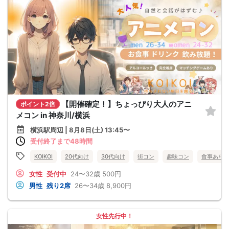
【開催確定！】ちょっぴり大人のアニ
ポイント2倍
メコン in 神奈川/横浜
横浜駅周辺 | 8月8日(土) 13:45〜
受付終了まで48時間
KOIKOI
20代向け
30代向け
街コン
趣味コン
食事あり
女性
受付中
24〜32歳
500円
男性
残り2席
26〜34歳
8,900円
女性先行中！