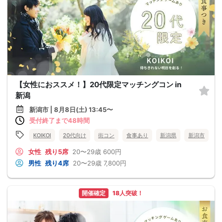
【女性におススメ！】20代限定マッチングコン in
新潟
新潟市 | 8月8日(土) 13:45〜
受付終了まで48時間
KOIKOI
20代向け
街コン
食事あり
新潟県
新潟市
女性
残り5席
20〜29歳
600円
男性
残り4席
20〜29歳
7,800円
開催確定
18人突破！