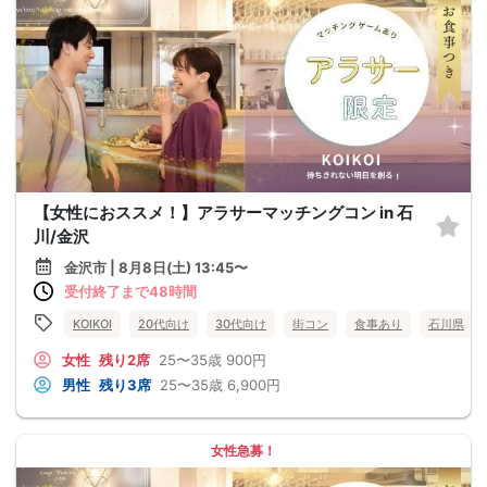
【女性におススメ！】アラサーマッチングコン in 石
川/金沢
金沢市 | 8月8日(土) 13:45〜
受付終了まで48時間
KOIKOI
20代向け
30代向け
街コン
食事あり
石川県
女性
残り2席
25〜35歳
900円
男性
残り3席
25〜35歳
6,900円
女性急募！