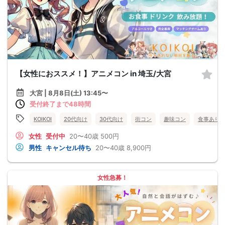
【女性におススメ！】アニメコン in 埼玉/大宮
大宮 | 8月8日(土) 13:45〜
受付終了まで48時間
KOIKOI
20代向け
30代向け
街コン
趣味コン
食事あり
女性
受付中
20〜40歳
500円
男性
キャンセル待ち
20〜40歳
8,900円
女性急募！