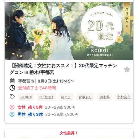
【開催確定！女性におススメ！】20代限定マッチン
グコン in 栃木/宇都宮
宇都宮市 | 8月8日(土) 13:45〜
受付終了まで48時間
KOIKOI
20代向け
街コン
食事あり
栃木県
宇都宮市
女性
残り5席
20〜29歳
900円
男性
残り3席
20〜29歳
7,900円
女性急募！