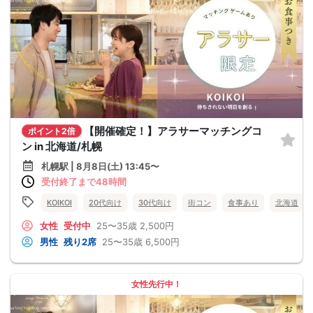
【開催確定！】アラサーマッチングコ
ポイント2倍
ン in 北海道/札幌
札幌駅 | 8月8日(土) 13:45〜
受付終了まで48時間
KOIKOI
20代向け
30代向け
街コン
食事あり
北海道
女性
受付中
25〜35歳
2,500円
男性
残り2席
25〜35歳
6,500円
女性先行中！