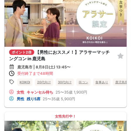
【男性におススメ！】アラサーマッチ
ポイント2倍
ングコン in 鹿児島
鹿児島市 | 8月8日(土) 13:45〜
受付終了まで48時間
KOIKOI
20代向け
30代向け
街コン
食事あり
鹿児島県
女性
キャンセル待ち
25〜35歳
1,900円
男性
残り5席
25〜35歳
5,900円
女性先行中！