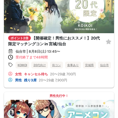
【開催確定！男性におススメ！】20代
ポイント2倍
限定マッチングコン in 宮城/仙台
仙台市 | 8月8日(土) 13:45〜
受付終了まで48時間
KOIKOI
20代向け
街コン
食事あり
宮城県
仙台市
女性
キャンセル待ち
20〜29歳
700円
男性
残り3席
20〜29歳
7,900円
男性先行中！