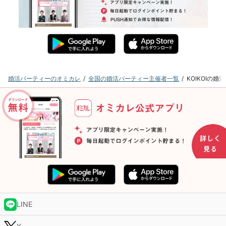
婚活パーティーのオミカレ
全国の婚活パーティー主催者一覧
KOIKOIの
LINE