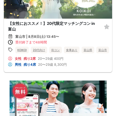
【女性におススメ！】20代限定マッチングコン in
富山
富山市 | 8月8日(土) 13:45〜
受付終了まで48時間
KOIKOI
20代向け
街コン
食事あり
富山県
富山市
女性
残り2席
20〜29歳
400円
男性
残り4席
20〜29歳
8,300円