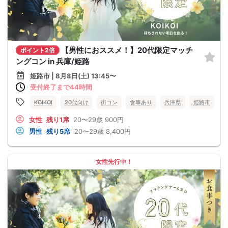
【男性におススメ！】20代限定マッチ
ポイント2倍
ングコン in 兵庫/姫路
姫路市 | 8月8日(土) 13:45〜
受付終了まで44時間
KOIKOI
20代向け
街コン
食事あり
兵庫県
姫路市
女性
残り1席
20〜29歳
900円
男性
残り5席
20〜29歳
8,400円
女性先行中！