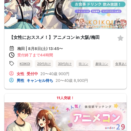
【女性におススメ！】アニメコン in 大阪/梅田
梅田 | 8月8日(土) 13:45〜
受付終了まで44時間
KOIKOI
20代向け
30代向け
街コン
趣味コン
食事あり
女性
受付中
20〜40歳
900円
男性
キャンセル待ち
20〜40歳
8,900円
11人突破！