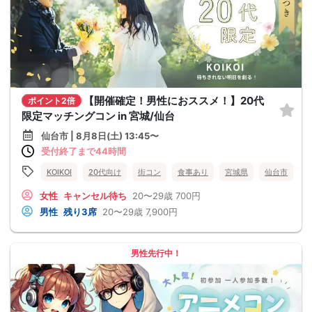
【開催確定！男性におススメ！】20代
ポイント2倍
限定マッチングコン in 宮城/仙台
仙台市 | 8月8日(土) 13:45〜
受付終了まで44時間
KOIKOI
20代向け
街コン
食事あり
宮城県
仙台市
女性
キャンセル待ち
20〜29歳
700円
男性
残り3席
20〜29歳
7,900円
男性先行中！