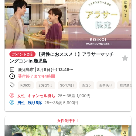
【男性におススメ！】アラサーマッチ
ポイント2倍
ングコン in 鹿児島
鹿児島市 | 8月8日(土) 13:45〜
受付終了まで44時間
KOIKOI
20代向け
30代向け
街コン
食事あり
鹿児島県
女性
キャンセル待ち
25〜35歳
1,900円
男性
残り5席
25〜35歳
5,900円
女性先行中！