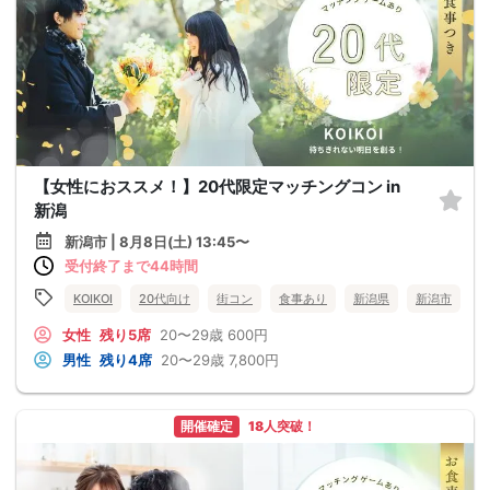
【女性におススメ！】20代限定マッチングコン in
新潟
新潟市 | 8月8日(土) 13:45〜
受付終了まで44時間
KOIKOI
20代向け
街コン
食事あり
新潟県
新潟市
女性
残り5席
20〜29歳
600円
男性
残り4席
20〜29歳
7,800円
開催確定
18人突破！