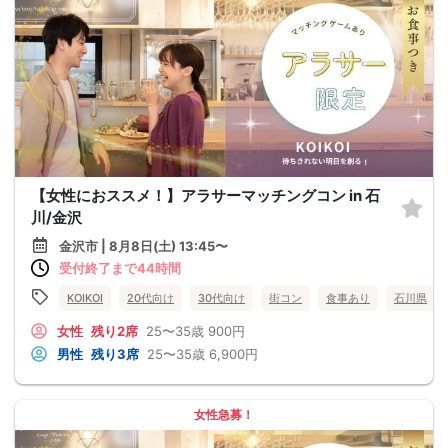
【女性におススメ！】アラサーマッチングコン in 石
川/金沢
金沢市 | 8月8日(土) 13:45〜
受付終了まで44時間
KOIKOI
20代向け
30代向け
街コン
食事あり
石川県
女性
残り2席
25〜35歳
900円
男性
残り3席
25〜35歳
6,900円
女性急募！