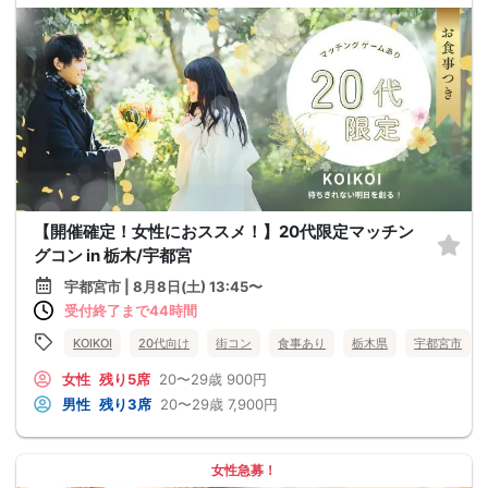
【開催確定！女性におススメ！】20代限定マッチン
グコン in 栃木/宇都宮
宇都宮市 | 8月8日(土) 13:45〜
受付終了まで44時間
KOIKOI
20代向け
街コン
食事あり
栃木県
宇都宮市
女性
残り5席
20〜29歳
900円
男性
残り3席
20〜29歳
7,900円
女性急募！