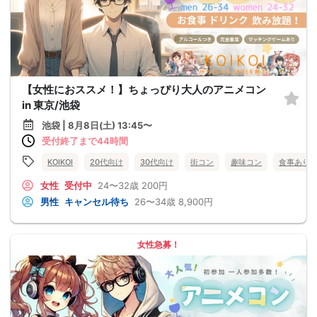
【女性におススメ！】ちょっぴり大人のアニメコン
in 東京/池袋
池袋 | 8月8日(土) 13:45〜
受付終了まで44時間
KOIKOI
20代向け
30代向け
街コン
趣味コン
食事あり
女性
受付中
24〜32歳
200円
男性
キャンセル待ち
26〜34歳
8,900円
女性急募！