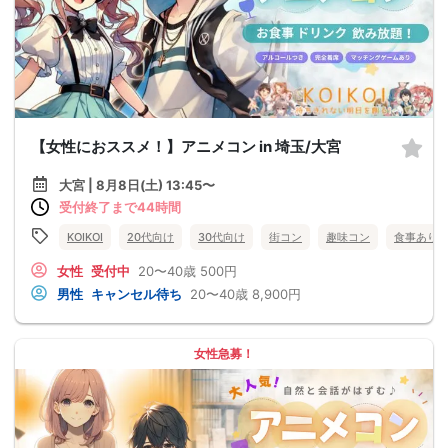
【女性におススメ！】アニメコン in 埼玉/大宮
大宮 | 8月8日(土) 13:45〜
受付終了まで44時間
KOIKOI
20代向け
30代向け
街コン
趣味コン
食事あり
女性
受付中
20〜40歳
500円
男性
キャンセル待ち
20〜40歳
8,900円
女性急募！