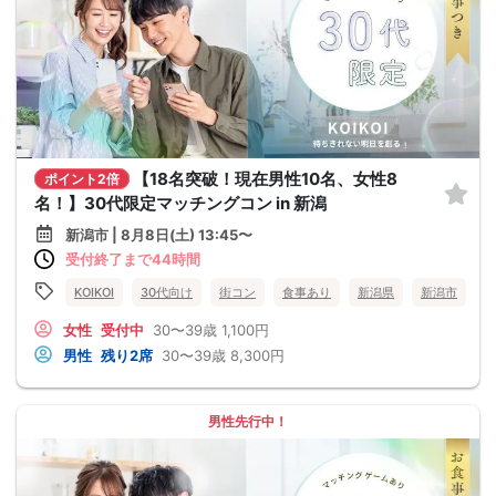
【18名突破！現在男性10名、女性8
ポイント2倍
名！】30代限定マッチングコン in 新潟
新潟市 | 8月8日(土) 13:45〜
受付終了まで44時間
KOIKOI
30代向け
街コン
食事あり
新潟県
新潟市
女性
受付中
30〜39歳
1,100円
男性
残り2席
30〜39歳
8,300円
男性先行中！