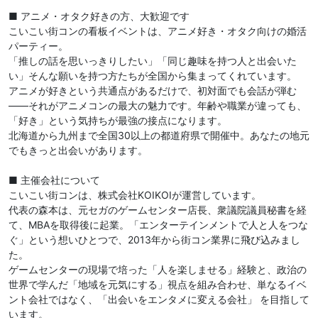
■ アニメ・オタク好きの方、大歓迎です
こいこい街コンの看板イベントは、アニメ好き・オタク向けの婚活
パーティー。
「推しの話を思いっきりしたい」「同じ趣味を持つ人と出会いた
い」そんな願いを持つ方たちが全国から集まってくれています。
アニメが好きという共通点があるだけで、初対面でも会話が弾む
——それがアニメコンの最大の魅力です。年齢や職業が違っても、
「好き」という気持ちが最強の接点になります。
北海道から九州まで全国30以上の都道府県で開催中。あなたの地元
でもきっと出会いがあります。
■ 主催会社について
こいこい街コンは、株式会社KOIKOIが運営しています。
代表の森本は、元セガのゲームセンター店長、衆議院議員秘書を経
て、MBAを取得後に起業。「エンターテインメントで人と人をつな
ぐ」という想いひとつで、2013年から街コン業界に飛び込みまし
た。
ゲームセンターの現場で培った「人を楽しませる」経験と、政治の
世界で学んだ「地域を元気にする」視点を組み合わせ、単なるイベ
ント会社ではなく、「出会いをエンタメに変える会社」 を目指して
います。