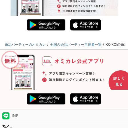
婚活パーティーのオミカレ
全国の婚活パーティー主催者一覧
KOIKOIの
LINE