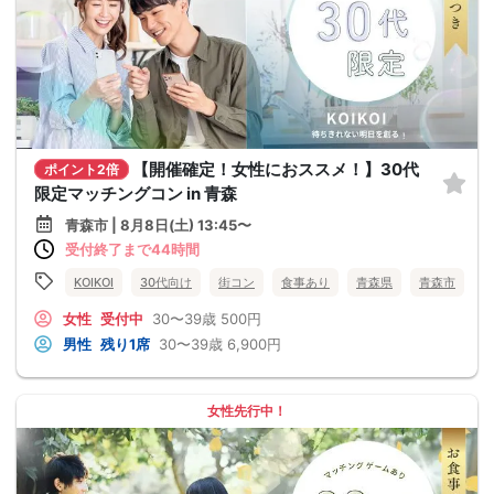
【開催確定！女性におススメ！】30代
ポイント2倍
限定マッチングコン in 青森
青森市 | 8月8日(土) 13:45〜
受付終了まで44時間
KOIKOI
30代向け
街コン
食事あり
青森県
青森市
女性
受付中
30〜39歳
500円
男性
残り1席
30〜39歳
6,900円
女性先行中！