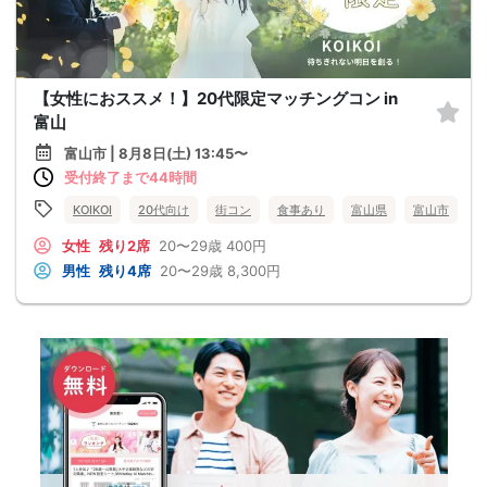
【女性におススメ！】20代限定マッチングコン in
富山
富山市 | 8月8日(土) 13:45〜
受付終了まで44時間
KOIKOI
20代向け
街コン
食事あり
富山県
富山市
女性
残り2席
20〜29歳
400円
男性
残り4席
20〜29歳
8,300円