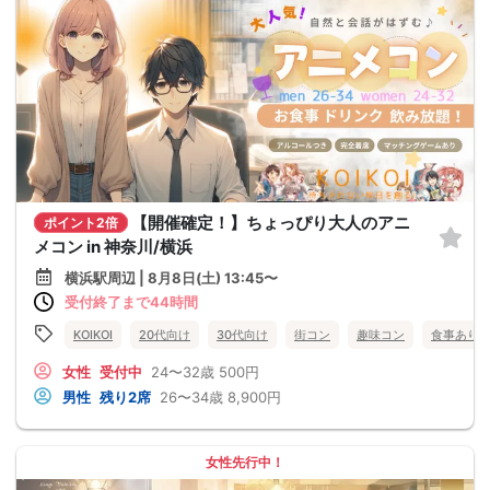
【開催確定！】ちょっぴり大人のアニ
ポイント2倍
メコン in 神奈川/横浜
横浜駅周辺 | 8月8日(土) 13:45〜
受付終了まで44時間
KOIKOI
20代向け
30代向け
街コン
趣味コン
食事あり
女性
受付中
24〜32歳
500円
男性
残り2席
26〜34歳
8,900円
女性先行中！