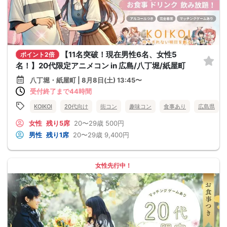
【11名突破！現在男性6名、女性5
ポイント2倍
名！】20代限定アニメコン in 広島/八丁堀/紙屋町
八丁堀・紙屋町 | 8月8日(土) 13:45〜
受付終了まで44時間
KOIKOI
20代向け
街コン
趣味コン
食事あり
広島県
女性
残り5席
20〜29歳
500円
男性
残り1席
20〜29歳
9,400円
女性先行中！