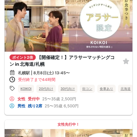
【開催確定！】アラサーマッチングコ
ポイント2倍
ン in 北海道/札幌
札幌駅 | 8月8日(土) 13:45〜
受付終了まで44時間
KOIKOI
20代向け
30代向け
街コン
食事あり
北海道
女性
受付中
25〜35歳
2,500円
男性
残り2席
25〜35歳
6,500円
女性先行中！