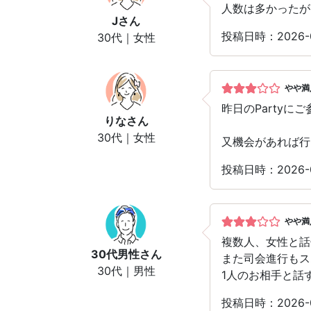
人数は多かったが
J
さん
投稿日時：2026
30代｜女性
やや満
昨日のParty
りな
さん
30代｜女性
又機会があれば行
投稿日時：2026
やや満
複数人、女性と話
30代男性
さん
また司会進行もス
30代｜男性
1人のお相手と話
投稿日時：2026-