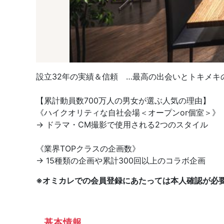
設立32年の実績＆信頼 …最高の出会いとトキメキの
【累計動員数700万人の男女が選ぶ人気の理由】
《ハイクオリティな自社会場＜オープンor個室＞》
→ ドラマ・CM撮影で使用される2つのスタイル
《業界TOPクラスの企画数》
→ 15種類の企画や累計300回以上のコラボ企画
※オミカレでの会員登録にあたっては本人確認が必
基本情報