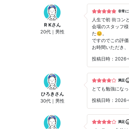
非常に
人生で初 街コン
R K
さん
会場のスタッフ様
20代｜男性
た😊。
ですのでこの評価
お時間いただき、
投稿日時：2026
満足
とても勉強になっ
ひろき
さん
投稿日時：2026
30代｜男性
満足