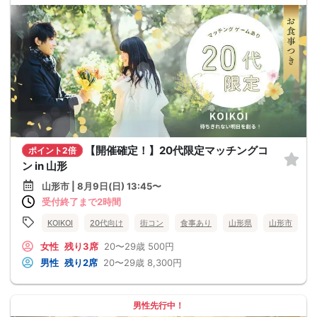
【開催確定！】20代限定マッチングコ
ポイント2倍
ン in 山形
山形市 | 8月9日(日) 13:45〜
受付終了まで2時間
KOIKOI
20代向け
街コン
食事あり
山形県
山形市
女性
残り3席
20〜29歳
500円
男性
残り2席
20〜29歳
8,300円
男性先行中！