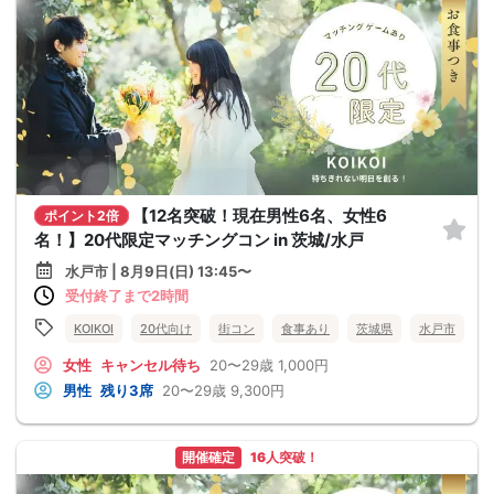
【12名突破！現在男性6名、女性6
ポイント2倍
名！】20代限定マッチングコン in 茨城/水戸
水戸市 | 8月9日(日) 13:45〜
受付終了まで2時間
KOIKOI
20代向け
街コン
食事あり
茨城県
水戸市
女性
キャンセル待ち
20〜29歳
1,000円
男性
残り3席
20〜29歳
9,300円
開催確定
16人突破！