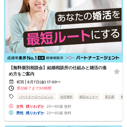
【無料個別相談会】結婚相談所の仕組みと婚活の進
め方をご案内
町田 | 8月7日(金) 17:00〜
受付終了まで30時間
パートナーエージェント
女性無料
婚活セミナー
東京都
町
女性
残りわずか
20〜60歳
無料
男性
残りわずか
20〜60歳
無料