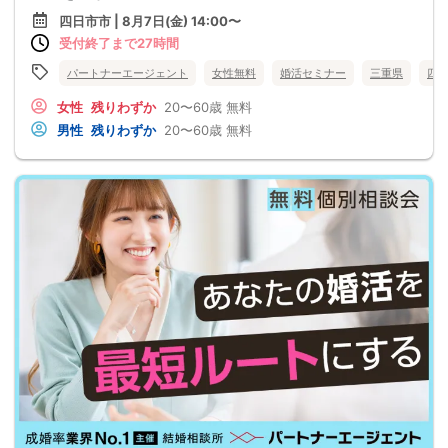
四日市市 | 8月7日(金) 14:00〜
受付終了まで27時間
パートナーエージェント
女性無料
婚活セミナー
三重県
四
女性
残りわずか
20〜60歳
無料
男性
残りわずか
20〜60歳
無料