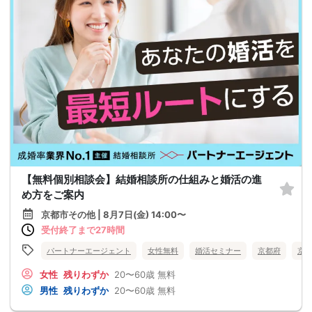
【無料個別相談会】結婚相談所の仕組みと婚活の進
め方をご案内
京都市その他 | 8月7日(金) 14:00〜
受付終了まで27時間
パートナーエージェント
女性無料
婚活セミナー
京都府
京
女性
残りわずか
20〜60歳
無料
男性
残りわずか
20〜60歳
無料