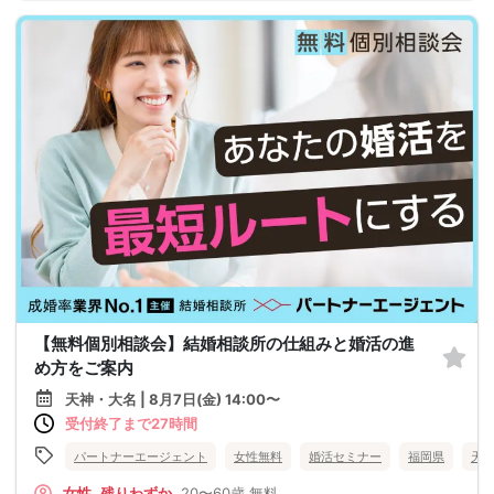
【無料個別相談会】結婚相談所の仕組みと婚活の進
め方をご案内
天神・大名 | 8月7日(金) 14:00〜
受付終了まで27時間
パートナーエージェント
女性無料
婚活セミナー
福岡県
天
女性
残りわずか
20〜60歳
無料