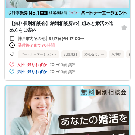
【無料個別相談会】結婚相談所の仕組みと婚活の進
め方をご案内
神戸市内その他 | 8月7日(金) 17:00〜
受付終了まで30時間
パートナーエージェント
女性無料
婚活セミナー
兵庫県
神
女性
残りわずか
20〜60歳
無料
男性
残りわずか
20〜60歳
無料