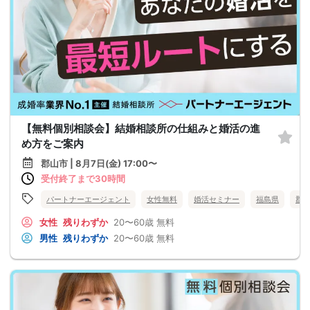
【無料個別相談会】結婚相談所の仕組みと婚活の進
め方をご案内
郡山市 | 8月7日(金) 17:00〜
受付終了まで30時間
パートナーエージェント
女性無料
婚活セミナー
福島県
郡
女性
残りわずか
20〜60歳
無料
男性
残りわずか
20〜60歳
無料