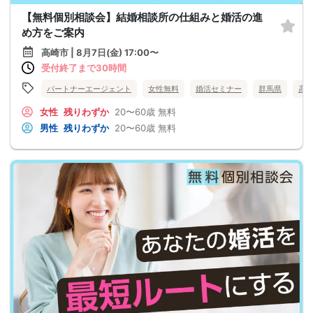
【無料個別相談会】結婚相談所の仕組みと婚活の進
め方をご案内
高崎市 | 8月7日(金) 17:00〜
受付終了まで30時間
パートナーエージェント
女性無料
婚活セミナー
群馬県
高
女性
残りわずか
20〜60歳
無料
男性
残りわずか
20〜60歳
無料