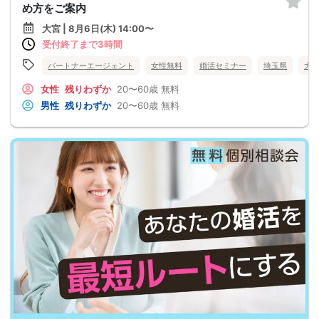
め方をご案内
大宮 | 8月6日(木) 14:00〜
受付終了まで3時間
パートナーエージェント
女性無料
婚活セミナー
埼玉県
大
女性
残りわずか
20〜60歳
無料
男性
残りわずか
20〜60歳
無料