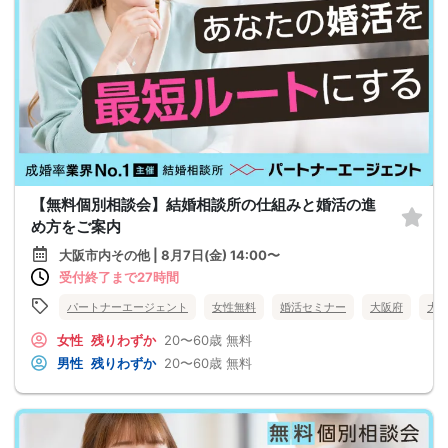
【無料個別相談会】結婚相談所の仕組みと婚活の進
め方をご案内
大阪市内その他 | 8月7日(金) 14:00〜
受付終了まで27時間
パートナーエージェント
女性無料
婚活セミナー
大阪府
大
女性
残りわずか
20〜60歳
無料
男性
残りわずか
20〜60歳
無料