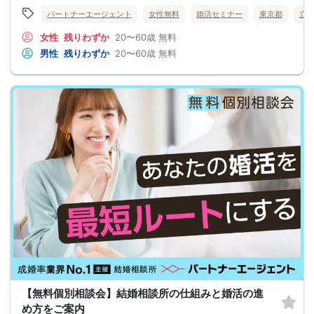
パートナーエージェント
女性無料
婚活セミナー
東京都
立
女性
残りわずか
20〜60歳
無料
男性
残りわずか
20〜60歳
無料
【無料個別相談会】結婚相談所の仕組みと婚活の進
め方をご案内