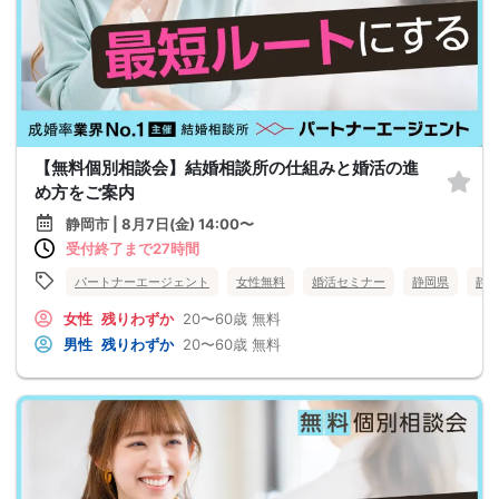
【無料個別相談会】結婚相談所の仕組みと婚活の進
め方をご案内
静岡市 | 8月7日(金) 14:00〜
受付終了まで27時間
パートナーエージェント
女性無料
婚活セミナー
静岡県
静
女性
残りわずか
20〜60歳
無料
男性
残りわずか
20〜60歳
無料