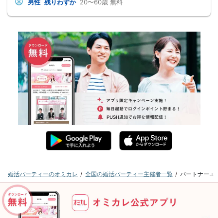
男性
残りわずか
20〜60歳
無料
婚活パーティーのオミカレ
全国の婚活パーティー主催者一覧
パートナーエ