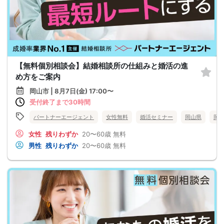
【無料個別相談会】結婚相談所の仕組みと婚活の進
め方をご案内
岡山市 | 8月7日(金) 17:00〜
受付終了まで30時間
パートナーエージェント
女性無料
婚活セミナー
岡山県
岡
女性
残りわずか
20〜60歳
無料
男性
残りわずか
20〜60歳
無料