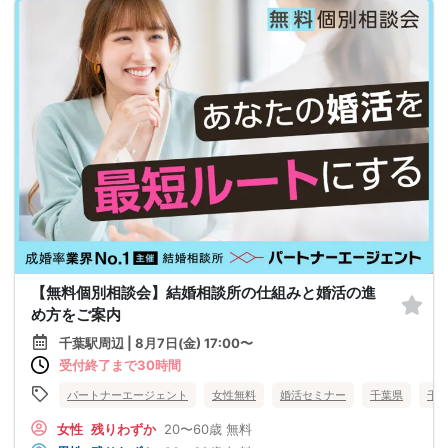
【無料個別相談会】結婚相談所の仕組みと婚活の進
め方をご案内
千葉駅周辺 | 8月7日(金) 17:00〜
受付終了まで30時間
パートナーエージェント
女性無料
婚活セミナー
千葉県
千
女性
残りわずか
20〜60歳
無料