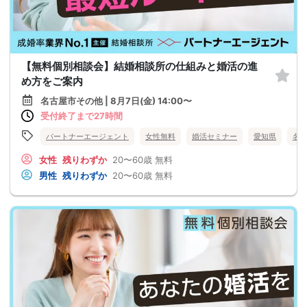
【無料個別相談会】結婚相談所の仕組みと婚活の進
め方をご案内
名古屋市その他 | 8月7日(金) 14:00〜
受付終了まで27時間
パートナーエージェント
女性無料
婚活セミナー
愛知県
名
女性
残りわずか
20〜60歳
無料
男性
残りわずか
20〜60歳
無料