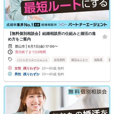
【無料個別相談会】結婚相談所の仕組みと婚活の進
め方をご案内
郡山市 | 8月7日(金) 17:00〜
受付終了まで23時間
パートナーエージェント
女性無料
婚活セミナー
福島県
郡
女性
残りわずか
20〜60歳
無料
男性
残りわずか
20〜60歳
無料