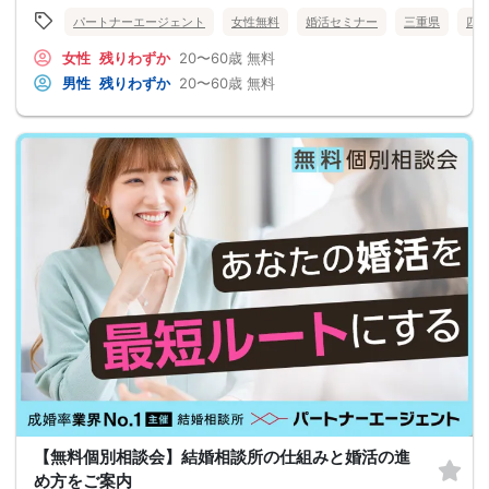
パートナーエージェント
女性無料
婚活セミナー
三重県
四
女性
残りわずか
20〜60歳
無料
男性
残りわずか
20〜60歳
無料
【無料個別相談会】結婚相談所の仕組みと婚活の進
め方をご案内