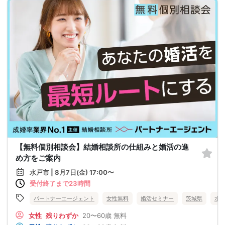
【無料個別相談会】結婚相談所の仕組みと婚活の進
め方をご案内
水戸市 | 8月7日(金) 17:00〜
受付終了まで23時間
パートナーエージェント
女性無料
婚活セミナー
茨城県
水
女性
残りわずか
20〜60歳
無料