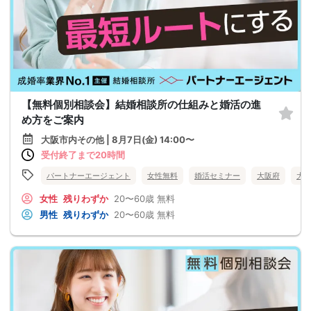
【無料個別相談会】結婚相談所の仕組みと婚活の進
め方をご案内
大阪市内その他 | 8月7日(金) 14:00〜
受付終了まで20時間
パートナーエージェント
女性無料
婚活セミナー
大阪府
大
女性
残りわずか
20〜60歳
無料
男性
残りわずか
20〜60歳
無料