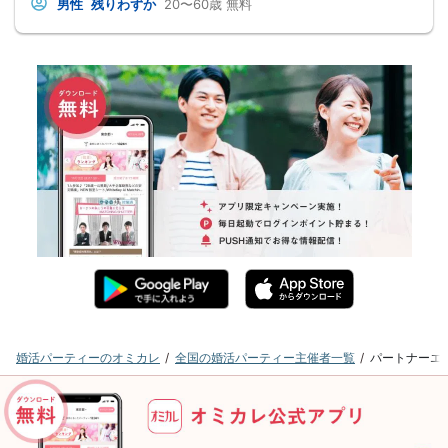
男性
残りわずか
20〜60歳
無料
婚活パーティーのオミカレ
全国の婚活パーティー主催者一覧
パートナーエ