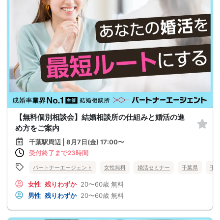
【無料個別相談会】結婚相談所の仕組みと婚活の進
め方をご案内
千葉駅周辺 | 8月7日(金) 17:00〜
受付終了まで23時間
パートナーエージェント
女性無料
婚活セミナー
千葉県
千
女性
残りわずか
20〜60歳
無料
男性
残りわずか
20〜60歳
無料