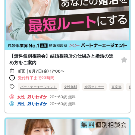
【無料個別相談会】結婚相談所の仕組みと婚活の進
め方をご案内
町田 | 8月7日(金) 17:00〜
受付終了まで23時間
パートナーエージェント
女性無料
婚活セミナー
東京都
町
女性
残りわずか
20〜60歳
無料
男性
残りわずか
20〜60歳
無料