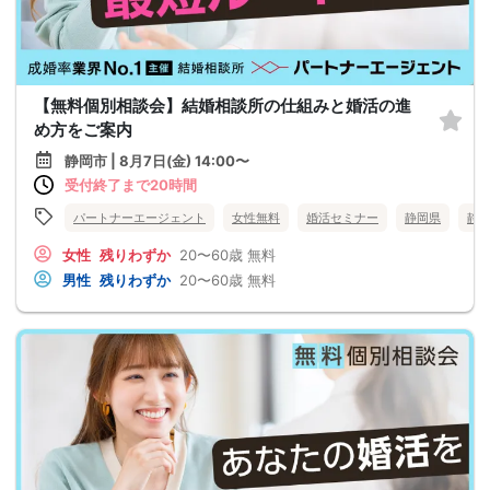
【無料個別相談会】結婚相談所の仕組みと婚活の進
め方をご案内
静岡市 | 8月7日(金) 14:00〜
受付終了まで20時間
パートナーエージェント
女性無料
婚活セミナー
静岡県
静
女性
残りわずか
20〜60歳
無料
男性
残りわずか
20〜60歳
無料