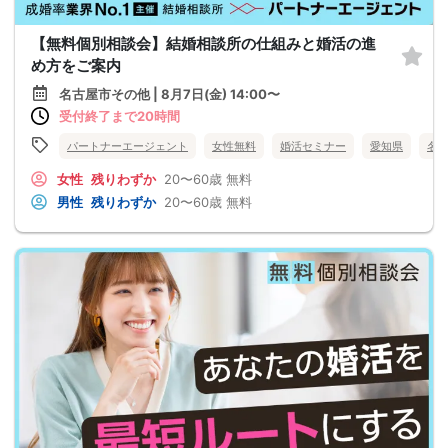
【無料個別相談会】結婚相談所の仕組みと婚活の進
め方をご案内
名古屋市その他 | 8月7日(金) 14:00〜
受付終了まで20時間
パートナーエージェント
女性無料
婚活セミナー
愛知県
名
女性
残りわずか
20〜60歳
無料
男性
残りわずか
20〜60歳
無料