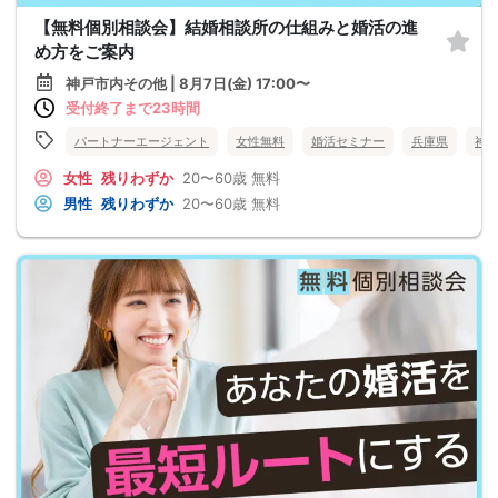
【無料個別相談会】結婚相談所の仕組みと婚活の進
め方をご案内
神戸市内その他 | 8月7日(金) 17:00〜
受付終了まで23時間
パートナーエージェント
女性無料
婚活セミナー
兵庫県
神
女性
残りわずか
20〜60歳
無料
男性
残りわずか
20〜60歳
無料