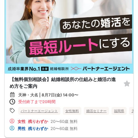
【無料個別相談会】結婚相談所の仕組みと婚活の進
め方をご案内
天神・大名 | 8月7日(金) 14:00〜
受付終了まで20時間
パートナーエージェント
女性無料
婚活セミナー
福岡県
天
女性
残りわずか
20〜60歳
無料
男性
残りわずか
20〜60歳
無料