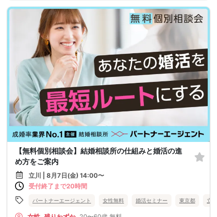
【無料個別相談会】結婚相談所の仕組みと婚活の進
め方をご案内
立川 | 8月7日(金) 14:00〜
受付終了まで20時間
パートナーエージェント
女性無料
婚活セミナー
東京都
立
女性
残りわずか
20〜60歳
無料