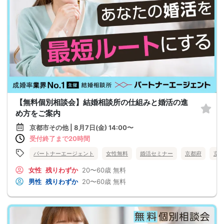
【無料個別相談会】結婚相談所の仕組みと婚活の進
め方をご案内
京都市その他 | 8月7日(金) 14:00〜
受付終了まで20時間
パートナーエージェント
女性無料
婚活セミナー
京都府
京
女性
残りわずか
20〜60歳
無料
男性
残りわずか
20〜60歳
無料