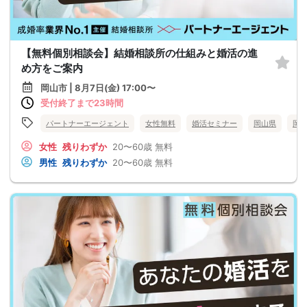
【無料個別相談会】結婚相談所の仕組みと婚活の進
め方をご案内
岡山市 | 8月7日(金) 17:00〜
受付終了まで23時間
パートナーエージェント
女性無料
婚活セミナー
岡山県
岡
女性
残りわずか
20〜60歳
無料
男性
残りわずか
20〜60歳
無料