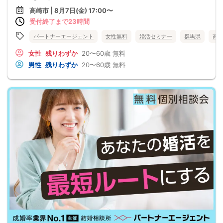
高崎市 | 8月7日(金) 17:00〜
受付終了まで23時間
パートナーエージェント
女性無料
婚活セミナー
群馬県
高
女性
残りわずか
20〜60歳
無料
男性
残りわずか
20〜60歳
無料