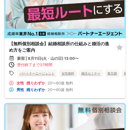
【無料個別相談会】結婚相談所の仕組みと婚活の進
め方をご案内
新宿 | 8月11日(火・山の日) 13:00〜
受付終了まで37時間
パートナーエージェント
女性無料
婚活セミナー
東京都
新
女性
残りわずか
20〜60歳
無料
男性
残りわずか
20〜60歳
無料