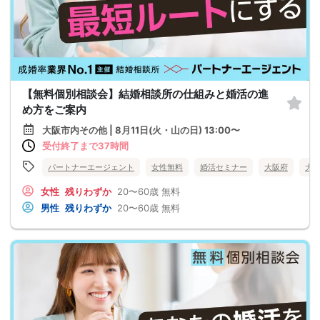
【無料個別相談会】結婚相談所の仕組みと婚活の進
め方をご案内
大阪市内その他 | 8月11日(火・山の日) 13:00〜
受付終了まで37時間
パートナーエージェント
女性無料
婚活セミナー
大阪府
大
女性
残りわずか
20〜60歳
無料
男性
残りわずか
20〜60歳
無料