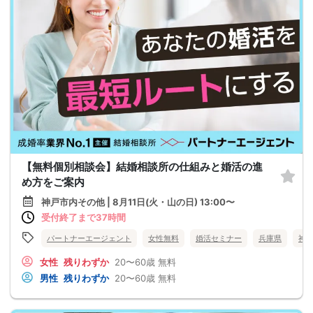
【無料個別相談会】結婚相談所の仕組みと婚活の進
め方をご案内
神戸市内その他 | 8月11日(火・山の日) 13:00〜
受付終了まで37時間
パートナーエージェント
女性無料
婚活セミナー
兵庫県
神
女性
残りわずか
20〜60歳
無料
男性
残りわずか
20〜60歳
無料