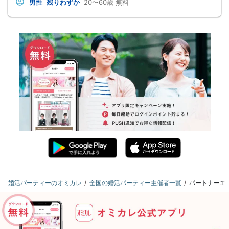
男性
残りわずか
20〜60歳
無料
婚活パーティーのオミカレ
全国の婚活パーティー主催者一覧
パートナーエ