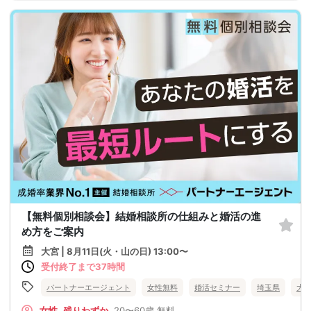
【無料個別相談会】結婚相談所の仕組みと婚活の進
め方をご案内
大宮 | 8月11日(火・山の日) 13:00〜
受付終了まで37時間
パートナーエージェント
女性無料
婚活セミナー
埼玉県
大
女性
残りわずか
20〜60歳
無料