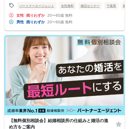
パートナーエージェント
女性無料
婚活セミナー
千葉県
船
女性
残りわずか
20〜60歳
無料
男性
残りわずか
20〜60歳
無料
【無料個別相談会】結婚相談所の仕組みと婚活の進
め方をご案内