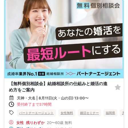
【無料個別相談会】結婚相談所の仕組みと婚活の進
め方をご案内
天神・大名 | 8月11日(火・山の日) 13:00〜
受付終了まで37時間
パートナーエージェント
女性無料
婚活セミナー
福岡県
天
女性
残りわずか
20〜60歳
無料