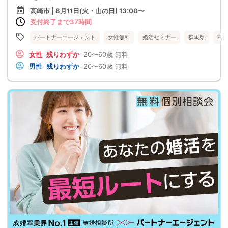
高崎市 | 8月11日(火・山の日) 13:00〜
受付終了まで37時間
パートナーエージェント
女性無料
婚活セミナー
群馬県
高
女性
残りわずか
20〜60歳
無料
男性
残りわずか
20〜60歳
無料