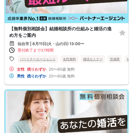
【無料個別相談会】結婚相談所の仕組みと婚活の進
め方をご案内
仙台市 | 8月11日(火・山の日) 13:00〜
受付終了まで37時間
パートナーエージェント
女性無料
婚活セミナー
宮城県
仙
女性
残りわずか
20〜60歳
無料
男性
残りわずか
20〜60歳
無料