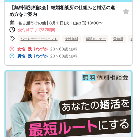
【無料個別相談会】結婚相談所の仕組みと婚活の進
め方をご案内
名古屋市その他 | 8月11日(火・山の日) 13:00〜
受付終了まで37時間
パートナーエージェント
女性無料
婚活セミナー
愛知県
名
女性
残りわずか
20〜60歳
無料
男性
残りわずか
20〜60歳
無料