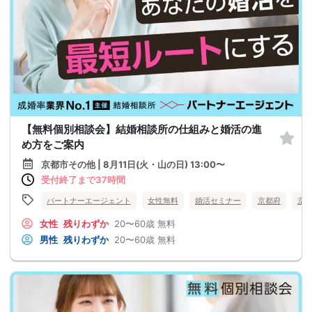
【無料個別相談会】結婚相談所の仕組みと婚活の進
め方をご案内
京都市その他 | 8月11日(火・山の日) 13:00〜
受付終了まで37時間
パートナーエージェント
女性無料
婚活セミナー
京都府
京
女性
残りわずか
20〜60歳
無料
男性
残りわずか
20〜60歳
無料