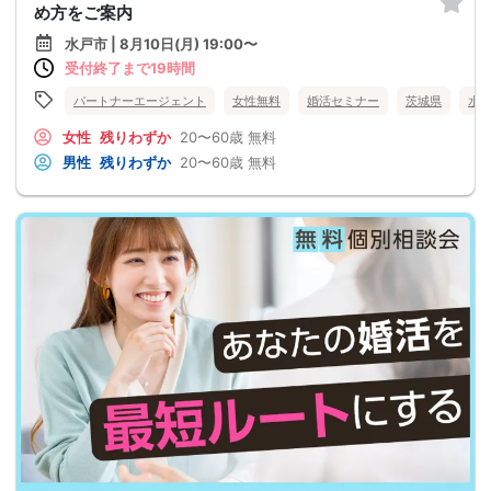
め方をご案内
水戸市 | 8月10日(月) 19:00〜
受付終了まで19時間
パートナーエージェント
女性無料
婚活セミナー
茨城県
水
女性
残りわずか
20〜60歳
無料
男性
残りわずか
20〜60歳
無料