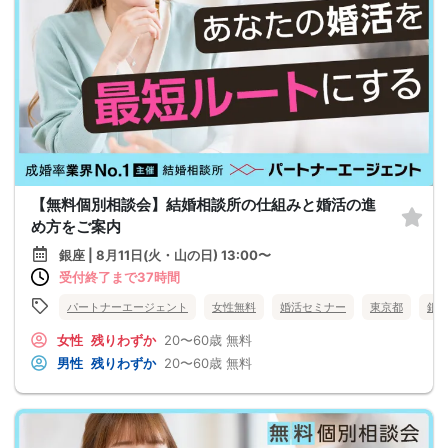
【無料個別相談会】結婚相談所の仕組みと婚活の進
め方をご案内
銀座 | 8月11日(火・山の日) 13:00〜
受付終了まで37時間
パートナーエージェント
女性無料
婚活セミナー
東京都
銀
女性
残りわずか
20〜60歳
無料
男性
残りわずか
20〜60歳
無料