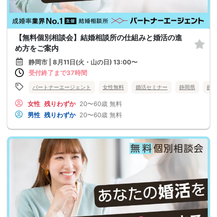
【無料個別相談会】結婚相談所の仕組みと婚活の進
め方をご案内
静岡市 | 8月11日(火・山の日) 13:00〜
受付終了まで37時間
パートナーエージェント
女性無料
婚活セミナー
静岡県
静
女性
残りわずか
20〜60歳
無料
男性
残りわずか
20〜60歳
無料