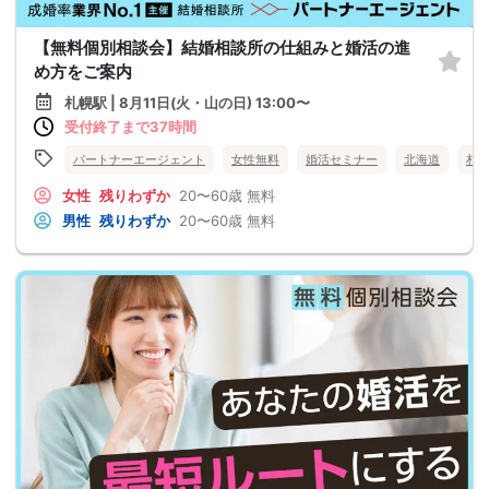
【無料個別相談会】結婚相談所の仕組みと婚活の進
め方をご案内
札幌駅 | 8月11日(火・山の日) 13:00〜
受付終了まで37時間
パートナーエージェント
女性無料
婚活セミナー
北海道
札
女性
残りわずか
20〜60歳
無料
男性
残りわずか
20〜60歳
無料