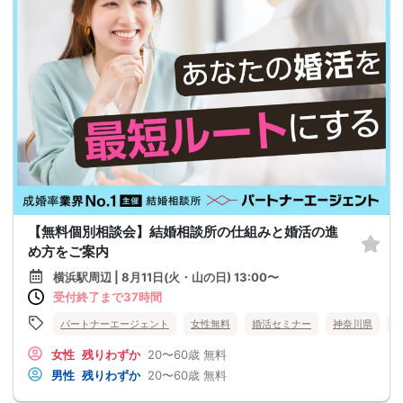
【無料個別相談会】結婚相談所の仕組みと婚活の進
め方をご案内
横浜駅周辺 | 8月11日(火・山の日) 13:00〜
受付終了まで37時間
パートナーエージェント
女性無料
婚活セミナー
神奈川県
女性
残りわずか
20〜60歳
無料
男性
残りわずか
20〜60歳
無料