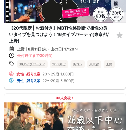
【20代限定 | お酒付き】MBTI性格診断で相性の良
いタイプを見つけよう！16タイプパーティ(東京都/
上野)
上野 | 8月11日(火・山の日) 17:20〜
受付終了まで20時間
16タイプパーティ
20代向け
街コン
東京都
上野
女性
残り2席
20〜29歳
1,000円
男性
残り2席
22〜29歳
5,800円
33人突破！