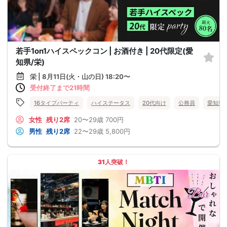
若手1on1ハイスペックコン | お酒付き | 20代限定(愛
知県/栄)
栄 | 8月11日(火・山の日) 18:20〜
受付終了まで21時間
16タイプパーティ
ハイステータス
20代向け
公務員
愛知県
女性
残り2席
20〜29歳
700円
男性
残り2席
22〜29歳
5,800円
31人突破！