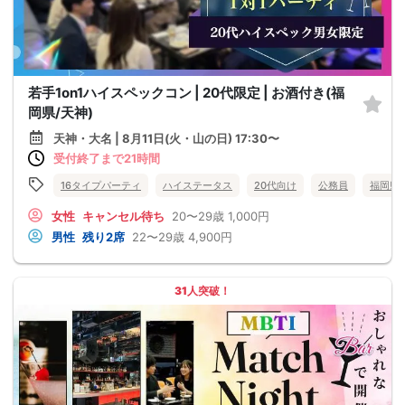
若手1on1ハイスペックコン | 20代限定 | お酒付き(福
岡県/天神)
天神・大名 | 8月11日(火・山の日) 17:30〜
受付終了まで21時間
16タイプパーティ
ハイステータス
20代向け
公務員
福岡県
女性
キャンセル待ち
20〜29歳
1,000円
男性
残り2席
22〜29歳
4,900円
31人突破！