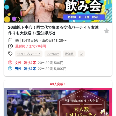
26歳以下中心！同世代で集まる交流パーティ☆友達
作りも大歓迎！(愛知県/栄)
栄 | 8月11日(火・山の日) 18:20〜
受付終了まで21時間
16タイプパーティ
20代向け
愛知県
栄
女性
残り2席
20〜29歳
500円
男性
残り2席
22〜29歳
5,800円
43人突破！