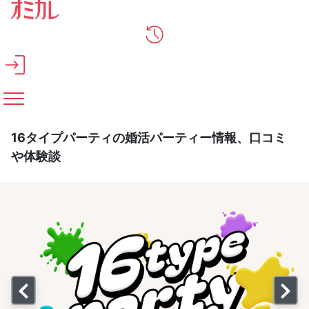
メインコンテンツへスキップ
16タイプパーティの婚活パーティー情報、口コミ
や体験談