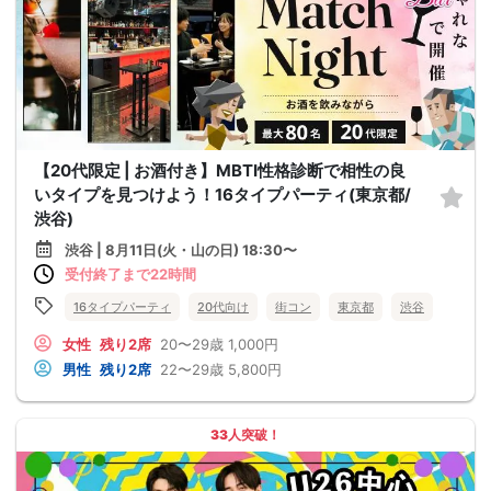
【20代限定 | お酒付き】MBTI性格診断で相性の良
いタイプを見つけよう！16タイプパーティ(東京都/
渋谷)
渋谷 | 8月11日(火・山の日) 18:30〜
受付終了まで22時間
16タイプパーティ
20代向け
街コン
東京都
渋谷
女性
残り2席
20〜29歳
1,000円
男性
残り2席
22〜29歳
5,800円
33人突破！