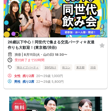
26歳以下中心！同世代で集まる交流パーティ☆友達
作りも大歓迎！(東京都/渋谷)
渋谷 | 8月11日(火・山の日) 18:30〜
受付終了まで22時間
16タイプパーティ
20代向け
街コン
東京都
渋谷
女性
残り2席
20〜29歳
1,000円
男性
残り2席
22〜29歳
5,800円