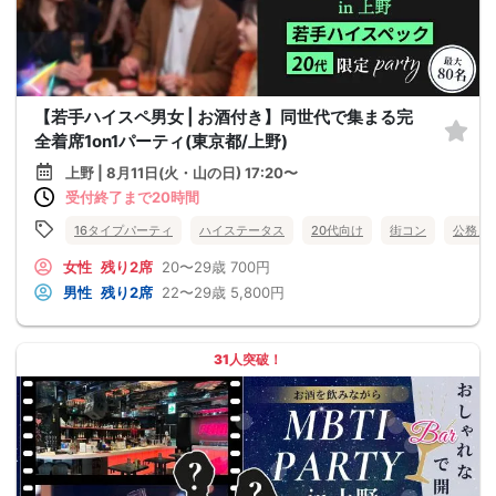
【若手ハイスペ男女 | お酒付き】同世代で集まる完
全着席1on1パーティ(東京都/上野)
上野 | 8月11日(火・山の日) 17:20〜
受付終了まで20時間
16タイプパーティ
ハイステータス
20代向け
街コン
公務員
女性
残り2席
20〜29歳
700円
男性
残り2席
22〜29歳
5,800円
31人突破！