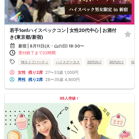
若手1on1ハイスペックコン | 女性20代中心 | お酒付
き(東京都/新宿)
新宿 | 8月11日(火・山の日) 18:30〜
受付終了まで22時間
16タイプパーティ
ハイステータス
20代向け
30代向け
街コ
女性
残り2席
27〜33歳
1,000円
男性
残り2席
28〜35歳
4,900円
35人突破！