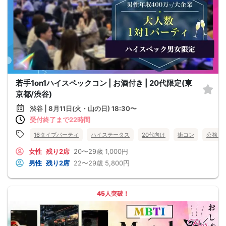
若手1on1ハイスペックコン | お酒付き | 20代限定(東
京都/渋谷)
渋谷 | 8月11日(火・山の日) 18:30〜
受付終了まで22時間
16タイプパーティ
ハイステータス
20代向け
街コン
公務員
女性
残り2席
20〜29歳
1,000円
男性
残り2席
22〜29歳
5,800円
45人突破！