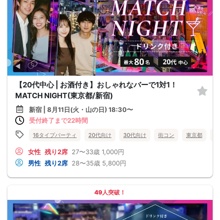
【20代中心 | お酒付き】おしゃれなバーで1対1！
MATCH NIGHT(東京都/新宿)
新宿 | 8月11日(火・山の日) 18:30〜
受付終了まで22時間
16タイプパーティ
20代向け
30代向け
街コン
東京都
新
女性
残り2席
27〜33歳
1,000円
男性
残り2席
28〜35歳
5,800円
49人突破！