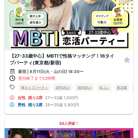
【27-33歳中心】MBTIで性格マッチング！16タイ
プパーティ(東京都/新宿)
新宿 | 8月11日(火・山の日) 18:30〜
受付終了まで22時間
16タイプパーティ
20代向け
30代向け
街コン
東京都
新
女性
残り2席
27〜33歳
1,000円
男性
残り2席
28〜35歳
5,800円
33人突破！