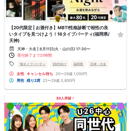
【20代限定 | お酒付き】MBTI性格診断で相性の良
いタイプを見つけよう！16タイプパーティ(福岡県/
天神)
天神・大名 | 8月11日(火・山の日) 17:30〜
受付終了まで21時間
16タイプパーティ
20代向け
福岡県
天神・大名
女性
キャンセル待ち
20〜29歳
1,000円
男性
残り2席
22〜29歳
5,800円
33人突破！