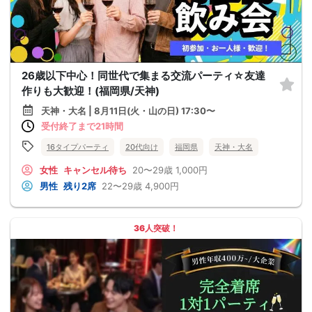
26歳以下中心！同世代で集まる交流パーティ☆友達
作りも大歓迎！(福岡県/天神)
天神・大名 | 8月11日(火・山の日) 17:30〜
受付終了まで21時間
16タイプパーティ
20代向け
福岡県
天神・大名
女性
キャンセル待ち
20〜29歳
1,000円
男性
残り2席
22〜29歳
4,900円
36人突破！