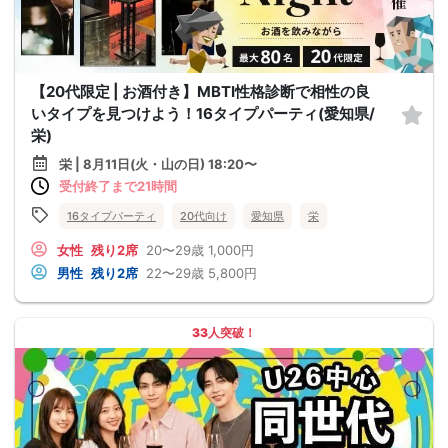
【20代限定 | お酒付き】MBTI性格診断で相性の良
いタイプを見つけよう！16タイプパーティ(愛知県/
栄)
栄 | 8月11日(火・山の日) 18:20〜
受付終了まで21時間
16タイプパーティ
20代向け
愛知県
栄
女性
残り2席
20〜29歳
1,000円
男性
残り2席
22〜29歳
5,800円
33人突破！