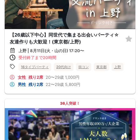
【26歳以下中心】同世代で集まる出会いパーティ☆
友達作りも大歓迎！(東京都/上野)
上野 | 8月11日(火・山の日) 17:20〜
受付終了まで20時間
16タイプパーティ
20代向け
街コン
東京都
上野
女性
残り2席
20〜29歳
1,000円
男性
残り2席
22〜29歳
5,800円
36人突破！