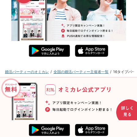
婚活パーティーのオミカレ
全国の婚活パーティー主催者一覧
16タイプパ