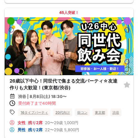
45人突破！
26歳以下中心！同世代で集まる交流パーティ☆友達
作りも大歓迎！(東京都/渋谷)
渋谷 | 8月8日(土) 18:30〜
受付終了まで40時間
16タイプパーティ
20代向け
街コン
東京都
渋谷
女性
残り2席
20〜29歳
1,000円
男性
残り2席
22〜29歳
5,800円