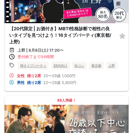
【20代限定 | お酒付き】MBTI性格診断で相性の良
いタイプを見つけよう！16タイプパーティ(東京都/
上野)
上野 | 8月8日(土) 17:20〜
受付終了まで39時間
16タイプパーティ
20代向け
街コン
東京都
上野
女性
残り2席
20〜29歳
1,000円
男性
残り2席
22〜29歳
5,800円
33人突破！