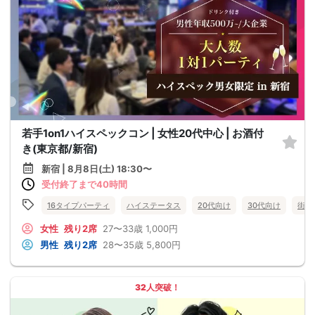
若手1on1ハイスペックコン | 女性20代中心 | お酒付
き(東京都/新宿)
新宿 | 8月8日(土) 18:30〜
受付終了まで40時間
16タイプパーティ
ハイステータス
20代向け
30代向け
街コ
女性
残り2席
27〜33歳
1,000円
男性
残り2席
28〜35歳
5,800円
32人突破！