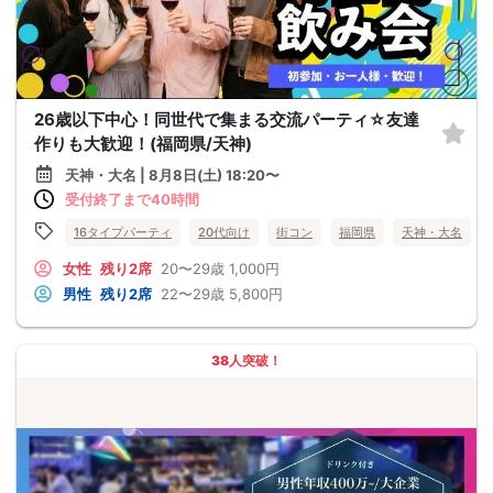
26歳以下中心！同世代で集まる交流パーティ☆友達
作りも大歓迎！(福岡県/天神)
天神・大名 | 8月8日(土) 18:20〜
受付終了まで40時間
16タイプパーティ
20代向け
街コン
福岡県
天神・大名
女性
残り2席
20〜29歳
1,000円
男性
残り2席
22〜29歳
5,800円
38人突破！