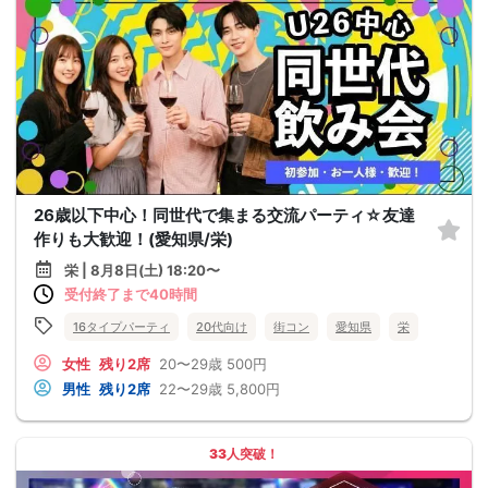
26歳以下中心！同世代で集まる交流パーティ☆友達
作りも大歓迎！(愛知県/栄)
栄 | 8月8日(土) 18:20〜
受付終了まで40時間
16タイプパーティ
20代向け
街コン
愛知県
栄
女性
残り2席
20〜29歳
500円
男性
残り2席
22〜29歳
5,800円
33人突破！