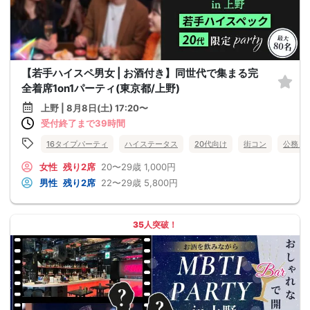
【若手ハイスペ男女 | お酒付き】同世代で集まる完
全着席1on1パーティ(東京都/上野)
上野 | 8月8日(土) 17:20〜
受付終了まで39時間
16タイプパーティ
ハイステータス
20代向け
街コン
公務員
女性
残り2席
20〜29歳
1,000円
男性
残り2席
22〜29歳
5,800円
35人突破！