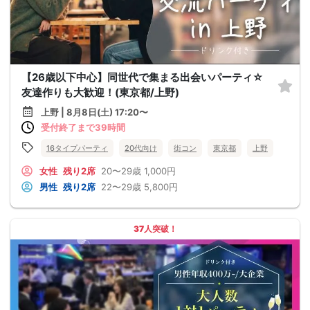
【26歳以下中心】同世代で集まる出会いパーティ☆
友達作りも大歓迎！(東京都/上野)
上野 | 8月8日(土) 17:20〜
受付終了まで39時間
16タイプパーティ
20代向け
街コン
東京都
上野
女性
残り2席
20〜29歳
1,000円
男性
残り2席
22〜29歳
5,800円
37人突破！