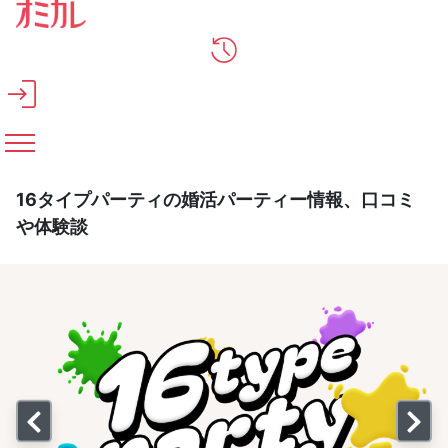
メインコンテンツへスキップ
16タイプパーティの婚活パーティー情報、口コミ
や体験談