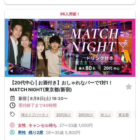
35人突破！
【20代中心 | お酒付き】おしゃれなバーで1対1！
MATCH NIGHT(東京都/新宿)
新宿 | 8月8日(土) 18:30〜
受付終了まで40時間
16タイプパーティ
20代向け
30代向け
街コン
東京都
新
女性
キャンセル待ち
27〜33歳
1,000円
男性
残り2席
28〜35歳
5,800円