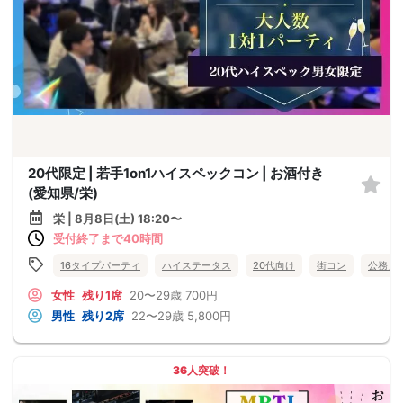
20代限定 | 若手1on1ハイスペックコン | お酒付き
(愛知県/栄)
栄 | 8月8日(土) 18:20〜
受付終了まで40時間
16タイプパーティ
ハイステータス
20代向け
街コン
公務員
女性
残り1席
20〜29歳
700円
男性
残り2席
22〜29歳
5,800円
36人突破！