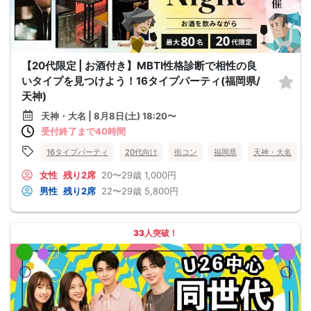
【20代限定 | お酒付き】MBTI性格診断で相性の良
いタイプを見つけよう！16タイプパーティ(福岡県/
天神)
天神・大名 | 8月8日(土) 18:20〜
受付終了まで40時間
16タイプパーティ
20代向け
街コン
福岡県
天神・大名
女性
残り2席
20〜29歳
1,000円
男性
残り2席
22〜29歳
5,800円
33人突破！