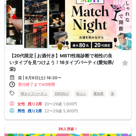
【20代限定 | お酒付き】MBTI性格診断で相性の良
いタイプを見つけよう！16タイプパーティ(愛知県/
栄)
栄 | 8月8日(土) 18:20〜
受付終了まで40時間
16タイプパーティ
20代向け
街コン
愛知県
栄
女性
残り2席
20〜29歳
1,000円
男性
残り2席
22〜29歳
5,800円
35人突破！