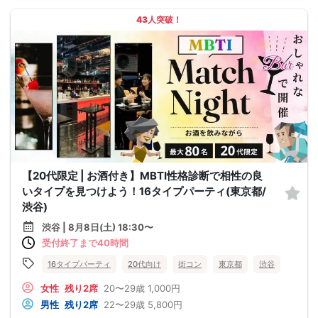
43人突破！
【20代限定 | お酒付き】MBTI性格診断で相性の良
いタイプを見つけよう！16タイプパーティ(東京都/
渋谷)
渋谷 | 8月8日(土) 18:30〜
受付終了まで40時間
16タイプパーティ
20代向け
街コン
東京都
渋谷
女性
残り2席
20〜29歳
1,000円
男性
残り2席
22〜29歳
5,800円