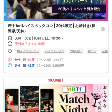
若手1on1ハイスペックコン | 20代限定 | お酒付き(福
岡県/天神)
天神・大名 | 8月8日(土) 18:20〜
受付終了まで40時間
16タイプパーティ
ハイステータス
20代向け
街コン
公務員
女性
残り2席
20〜29歳
1,000円
男性
残り2席
22〜29歳
4,900円
35人突破！