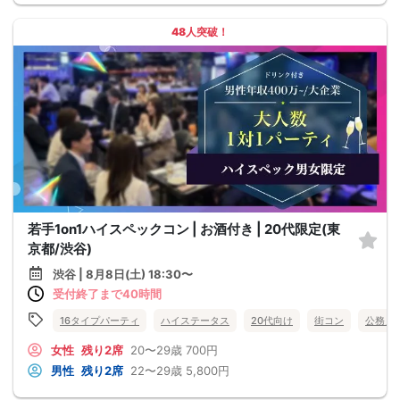
48人突破！
若手1on1ハイスペックコン | お酒付き | 20代限定(東
京都/渋谷)
渋谷 | 8月8日(土) 18:30〜
受付終了まで40時間
16タイプパーティ
ハイステータス
20代向け
街コン
公務員
女性
残り2席
20〜29歳
700円
男性
残り2席
22〜29歳
5,800円