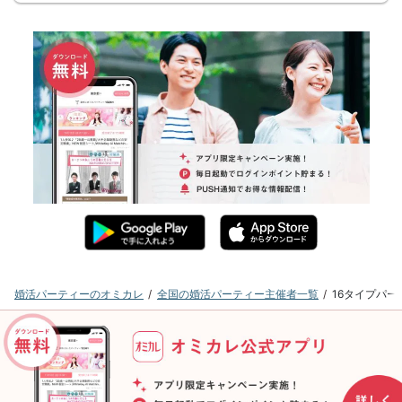
婚活パーティーのオミカレ
全国の婚活パーティー主催者一覧
16タイプパ