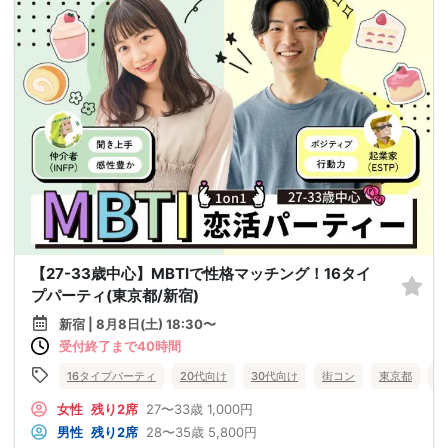
【27-33歳中心】MBTIで性格マッチング！16タイ
プパーティ(東京都/新宿)
新宿 | 8月8日(土) 18:30〜
受付終了まで40時間
16タイプパーティ
20代向け
30代向け
街コン
東京都
新
女性
残り2席
27〜33歳
1,000円
男性
残り2席
28〜35歳
5,800円