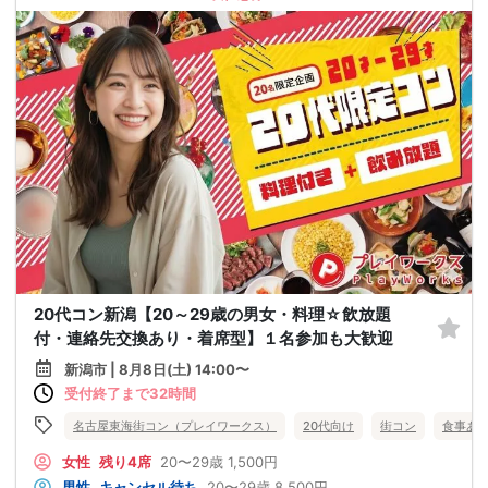
20代コン新潟【20～29歳の男女・料理☆飲放題
付・連絡先交換あり・着席型】１名参加も大歓迎
新潟市 | 8月8日(土) 14:00〜
受付終了まで32時間
名古屋東海街コン（プレイワークス）
20代向け
街コン
食事あ
女性
残り4席
20〜29歳
1,500円
男性
キャンセル待ち
20〜29歳
8,500円