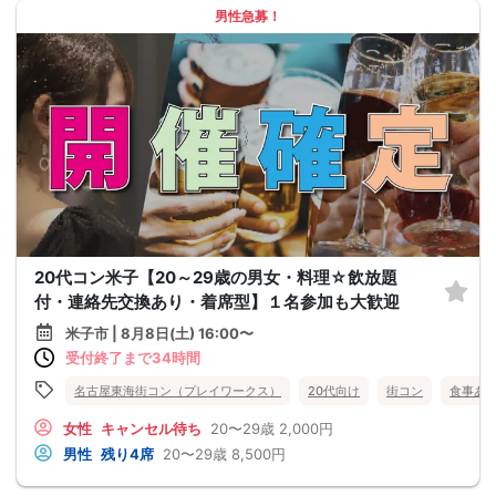
男性急募！
20代コン米子【20～29歳の男女・料理☆飲放題
付・連絡先交換あり・着席型】１名参加も大歓迎
米子市 | 8月8日(土) 16:00〜
受付終了まで34時間
名古屋東海街コン（プレイワークス）
20代向け
街コン
食事あ
女性
キャンセル待ち
20〜29歳
2,000円
男性
残り4席
20〜29歳
8,500円