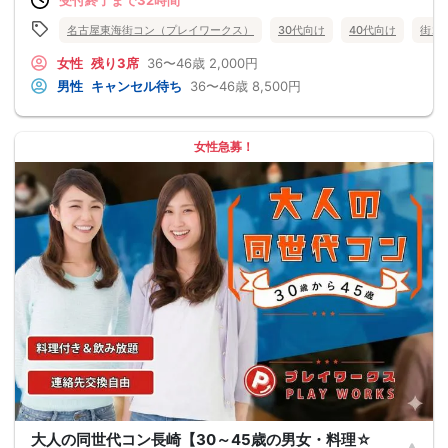
名古屋東海街コン（プレイワークス）
30代向け
40代向け
街コ
女性
残り3席
36〜46歳
2,000円
男性
キャンセル待ち
36〜46歳
8,500円
女性急募！
大人の同世代コン長崎【30～45歳の男女・料理☆