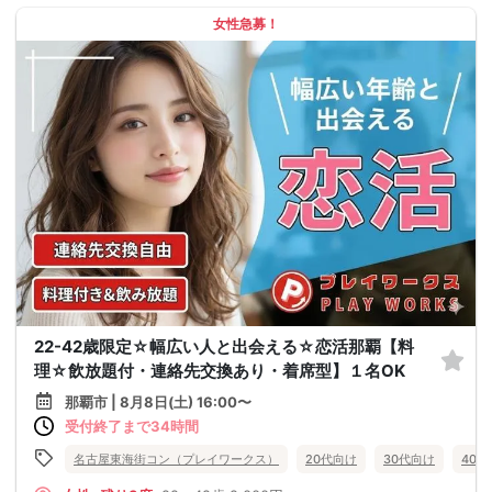
女性急募！
22-42歳限定☆幅広い人と出会える☆恋活那覇【料
理☆飲放題付・連絡先交換あり・着席型】１名OK
那覇市 | 8月8日(土) 16:00〜
受付終了まで34時間
名古屋東海街コン（プレイワークス）
20代向け
30代向け
40