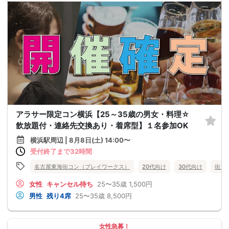
アラサー限定コン横浜【25～35歳の男女・料理☆
飲放題付・連絡先交換あり・着席型】１名参加OK
横浜駅周辺 | 8月8日(土) 14:00〜
受付終了まで32時間
名古屋東海街コン（プレイワークス）
20代向け
30代向け
街コ
女性
キャンセル待ち
25〜35歳
1,500円
男性
残り4席
25〜35歳
8,500円
女性急募！