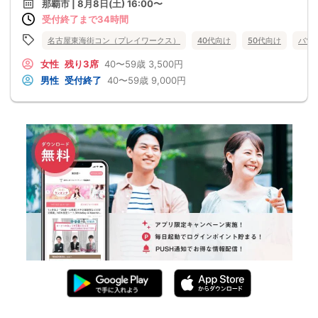
那覇市 | 8月8日(土) 16:00〜
受付終了まで34時間
名古屋東海街コン（プレイワークス）
40代向け
50代向け
バツ
女性
残り3席
40〜59歳
3,500円
男性
受付終了
40〜59歳
9,000円