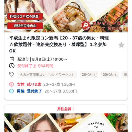
平成生まれ限定コン新潟【20～37歳の男女・料理
☆飲放題付・連絡先交換あり・着席型】１名参加
OK
新潟市 | 8月8日(土) 16:00〜
受付終了まで34時間
名古屋東海街コン（プレイワークス）
20代向け
30代向け
街コ
女性
残り3席
20〜37歳
1,500円
男性
受付終了
20〜37歳
8,500円
男性急募！