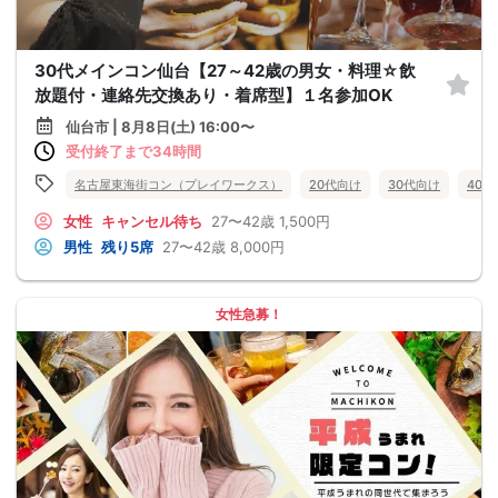
30代メインコン仙台【27～42歳の男女・料理☆飲
放題付・連絡先交換あり・着席型】１名参加OK
仙台市 | 8月8日(土) 16:00〜
受付終了まで34時間
名古屋東海街コン（プレイワークス）
20代向け
30代向け
40
女性
キャンセル待ち
27〜42歳
1,500円
男性
残り5席
27〜42歳
8,000円
女性急募！