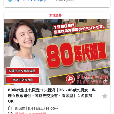
女性急募！
80年代生まれ限定コン新潟【36～46歳の男女・料
理☆飲放題付・連絡先交換有・着席型】１名参加
OK
新潟市 | 8月8日(土) 14:00〜
受付終了まで32時間