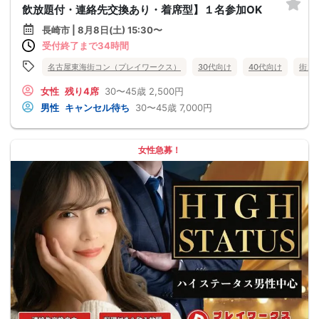
飲放題付・連絡先交換あり・着席型】１名参加OK
長崎市 | 8月8日(土) 15:30〜
受付終了まで34時間
名古屋東海街コン（プレイワークス）
30代向け
40代向け
街コ
女性
残り4席
30〜45歳
2,500円
男性
キャンセル待ち
30〜45歳
7,000円
女性急募！