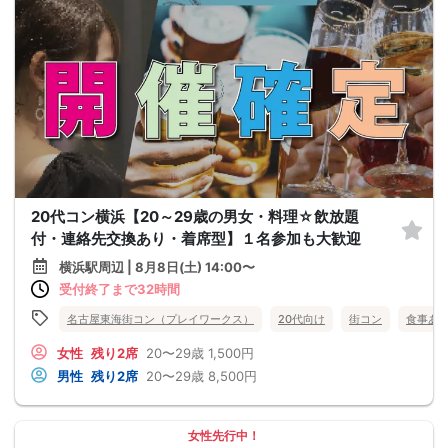
20代コン横浜【20～29歳の男女・料理☆飲放題
付・連絡先交換あり・着席型】１名参加も大歓迎
横浜駅周辺 | 8月8日(土) 14:00〜
受付終了まで32時間
名古屋東海街コン（プレイワークス）
20代向け
街コン
食事あ
女性
残り2席
20〜29歳
1,500円
男性
残り2席
20〜29歳
8,500円
女性先行中！