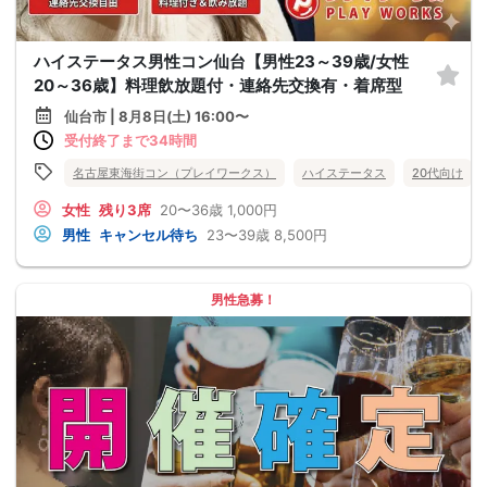
ハイステータス男性コン仙台【男性23～39歳/女性
20～36歳】料理飲放題付・連絡先交換有・着席型
仙台市 | 8月8日(土) 16:00〜
受付終了まで34時間
名古屋東海街コン（プレイワークス）
ハイステータス
20代向け
女性
残り3席
20〜36歳
1,000円
男性
キャンセル待ち
23〜39歳
8,500円
男性急募！