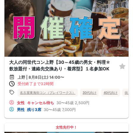
大人の同世代コン上野【30～45歳の男女・料理☆
飲放題付・連絡先交換あり・着席型】１名参加OK
上野 | 8月8日(土) 14:00〜
受付終了まで32時間
名古屋東海街コン（プレイワークス）
30代向け
40代向け
街コ
女性
キャンセル待ち
30〜45歳
2,500円
男性
残り3席
30〜45歳
7,000円
女性先行中！