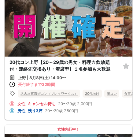
20代コン上野【20～29歳の男女・料理☆飲放題
付・連絡先交換あり・着席型】１名参加も大歓迎
上野 | 8月8日(土) 14:00〜
受付終了まで32時間
名古屋東海街コン（プレイワークス）
20代向け
街コン
食事あ
女性
キャンセル待ち
20〜29歳
2,000円
男性
残り3席
20〜29歳
7,500円
女性先行中！