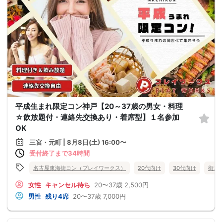
平成生まれ限定コン神戸【20～37歳の男女・料理
☆飲放題付・連絡先交換あり・着席型】１名参加
OK
三宮・元町 | 8月8日(土) 16:00〜
受付終了まで34時間
名古屋東海街コン（プレイワークス）
20代向け
30代向け
街コ
女性
キャンセル待ち
20〜37歳
2,500円
男性
残り4席
20〜37歳
7,000円