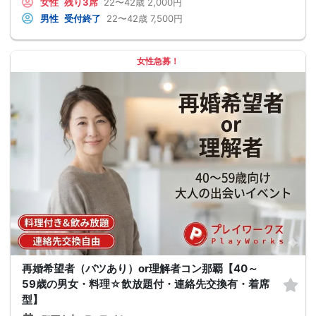
女性
残り3席
22〜42歳
2,000円
男性
受付終了
22〜42歳
7,500円
女性急募！
再婚希望者（バツあり）or理解者コン那覇【40～
59歳の男女・料理☆飲放題付・連絡先交換有・着席
型】