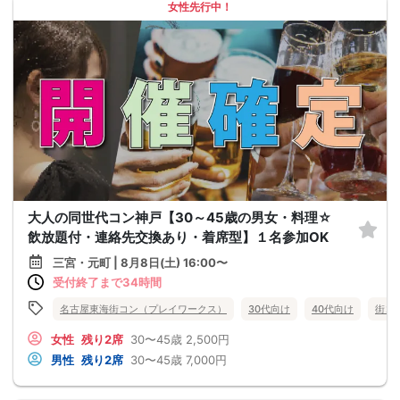
女性先行中！
大人の同世代コン神戸【30～45歳の男女・料理☆
飲放題付・連絡先交換あり・着席型】１名参加OK
三宮・元町 | 8月8日(土) 16:00〜
受付終了まで34時間
名古屋東海街コン（プレイワークス）
30代向け
40代向け
街コ
女性
残り2席
30〜45歳
2,500円
男性
残り2席
30〜45歳
7,000円