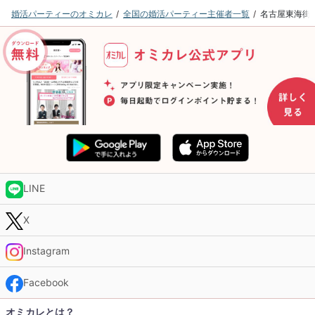
婚活パーティーのオミカレ
全国の婚活パーティー主催者一覧
名古屋東海街
LINE
X
Instagram
Facebook
オミカレとは？