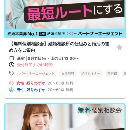
【無料個別相談会】結婚相談所の仕組みと婚活の進
め方をご案内
新宿 | 8月11日(火・山の日) 13:00〜
受付終了まで43時間
パートナーエージェント
女性無料
婚活セミナー
東京都
新
女性
残りわずか
20〜60歳
無料
男性
残りわずか
20〜60歳
無料