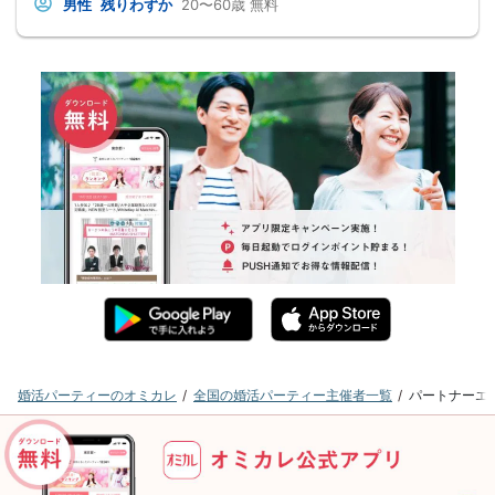
男性
残りわずか
20〜60歳
無料
婚活パーティーのオミカレ
全国の婚活パーティー主催者一覧
パートナーエ