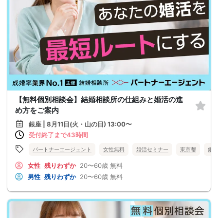
【無料個別相談会】結婚相談所の仕組みと婚活の進
め方をご案内
銀座 | 8月11日(火・山の日) 13:00〜
受付終了まで43時間
パートナーエージェント
女性無料
婚活セミナー
東京都
銀
女性
残りわずか
20〜60歳
無料
男性
残りわずか
20〜60歳
無料