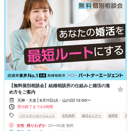
【無料個別相談会】結婚相談所の仕組みと婚活の進
め方をご案内
天神・大名 | 8月11日(火・山の日) 13:00〜
受付終了まで43時間
パートナーエージェント
女性無料
婚活セミナー
福岡県
天
女性
残りわずか
20〜60歳
無料