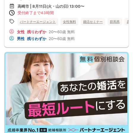
高崎市 | 8月11日(火・山の日) 13:00〜
受付終了まで43時間
パートナーエージェント
女性無料
婚活セミナー
群馬県
高
女性
残りわずか
20〜60歳
無料
男性
残りわずか
20〜60歳
無料