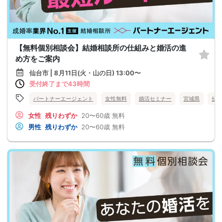
【無料個別相談会】結婚相談所の仕組みと婚活の進
め方をご案内
仙台市 | 8月11日(火・山の日) 13:00〜
受付終了まで43時間
パートナーエージェント
女性無料
婚活セミナー
宮城県
仙
女性
残りわずか
20〜60歳
無料
男性
残りわずか
20〜60歳
無料