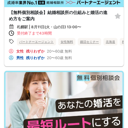
【無料個別相談会】結婚相談所の仕組みと婚活の進
め方をご案内
札幌駅 | 8月11日(火・山の日) 13:00〜
受付終了まで43時間
パートナーエージェント
女性無料
婚活セミナー
北海道
札
女性
残りわずか
20〜60歳
無料
男性
残りわずか
20〜60歳
無料