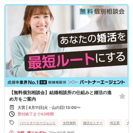
【無料個別相談会】結婚相談所の仕組みと婚活の進
め方をご案内
大宮 | 8月11日(火・山の日) 13:00〜
受付終了まで43時間
パートナーエージェント
女性無料
婚活セミナー
埼玉県
大
女性
残りわずか
20〜60歳
無料