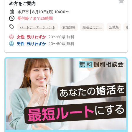
め方をご案内
水戸市 | 8月10日(月) 19:00〜
受付終了まで25時間
パートナーエージェント
女性無料
婚活セミナー
茨城県
水
女性
残りわずか
20〜60歳
無料
男性
残りわずか
20〜60歳
無料