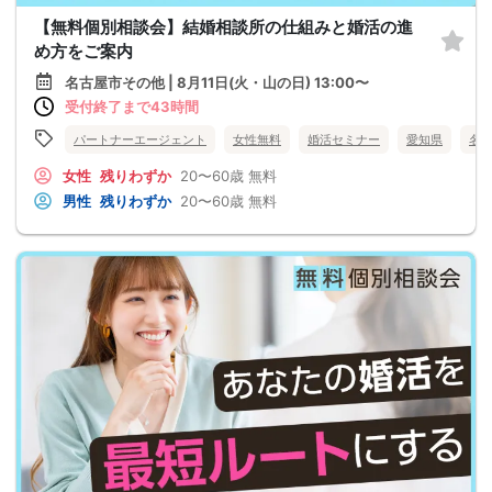
【無料個別相談会】結婚相談所の仕組みと婚活の進
め方をご案内
名古屋市その他 | 8月11日(火・山の日) 13:00〜
受付終了まで43時間
パートナーエージェント
女性無料
婚活セミナー
愛知県
名
女性
残りわずか
20〜60歳
無料
男性
残りわずか
20〜60歳
無料