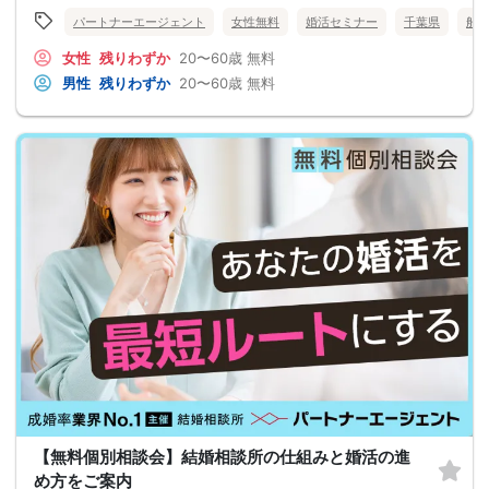
パートナーエージェント
女性無料
婚活セミナー
千葉県
船
女性
残りわずか
20〜60歳
無料
男性
残りわずか
20〜60歳
無料
【無料個別相談会】結婚相談所の仕組みと婚活の進
め方をご案内