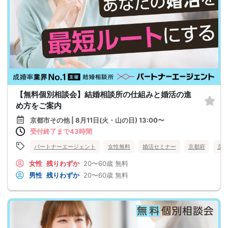
【無料個別相談会】結婚相談所の仕組みと婚活の進
め方をご案内
京都市その他 | 8月11日(火・山の日) 13:00〜
受付終了まで43時間
パートナーエージェント
女性無料
婚活セミナー
京都府
京
女性
残りわずか
20〜60歳
無料
男性
残りわずか
20〜60歳
無料