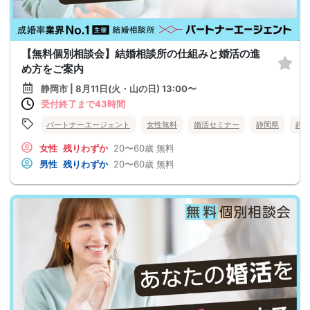
【無料個別相談会】結婚相談所の仕組みと婚活の進
め方をご案内
静岡市 | 8月11日(火・山の日) 13:00〜
受付終了まで43時間
パートナーエージェント
女性無料
婚活セミナー
静岡県
静
女性
残りわずか
20〜60歳
無料
男性
残りわずか
20〜60歳
無料