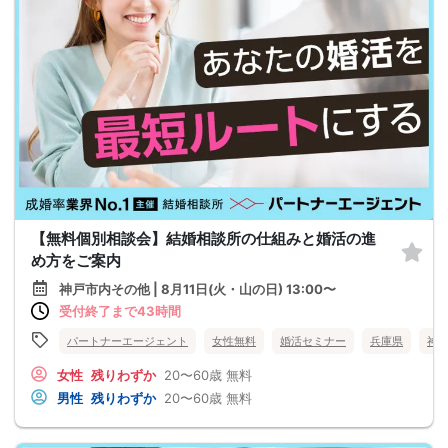
【無料個別相談会】結婚相談所の仕組みと婚活の進
め方をご案内
神戸市内その他 | 8月11日(火・山の日) 13:00〜
受付終了まで43時間
パートナーエージェント
女性無料
婚活セミナー
兵庫県
神
女性
残りわずか
20〜60歳
無料
男性
残りわずか
20〜60歳
無料