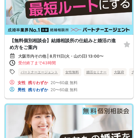
【無料個別相談会】結婚相談所の仕組みと婚活の進
め方をご案内
大阪市内その他 | 8月11日(火・山の日) 13:00〜
受付終了まで43時間
パートナーエージェント
女性無料
婚活セミナー
大阪府
大
女性
残りわずか
20〜60歳
無料
男性
残りわずか
20〜60歳
無料