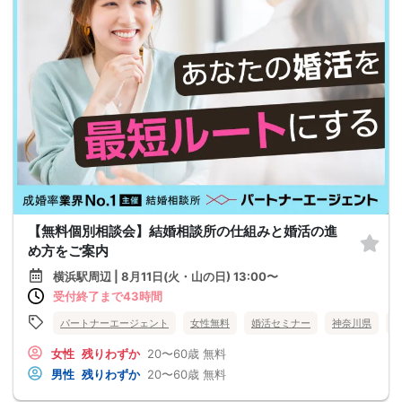
【無料個別相談会】結婚相談所の仕組みと婚活の進
め方をご案内
横浜駅周辺 | 8月11日(火・山の日) 13:00〜
受付終了まで43時間
パートナーエージェント
女性無料
婚活セミナー
神奈川県
女性
残りわずか
20〜60歳
無料
男性
残りわずか
20〜60歳
無料