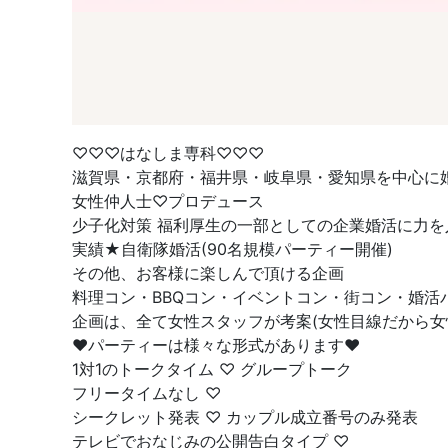
♡♡♡はなしま専科♡♡♡
滋賀県・京都府・福井県・岐阜県・愛知県を中心に
女性仲人士♡プロデュース
少子化対策 福利厚生の一部としての企業婚活に力を
実績★自衛隊婚活(90名規模パーティー開催)
その他、お客様に楽しんで頂ける企画
料理コン・BBQコン・イベントコン・街コン・婚
企画は、全て女性スタッフが考案(女性目線だから女
❤︎パーティーは様々な形式があります❤︎
1対1のトークタイム ♡ グループトーク
フリータイムなし ♡
シークレット発表 ♡ カップル成立番号のみ発表
テレビでおなじみの公開告白タイプ ♡