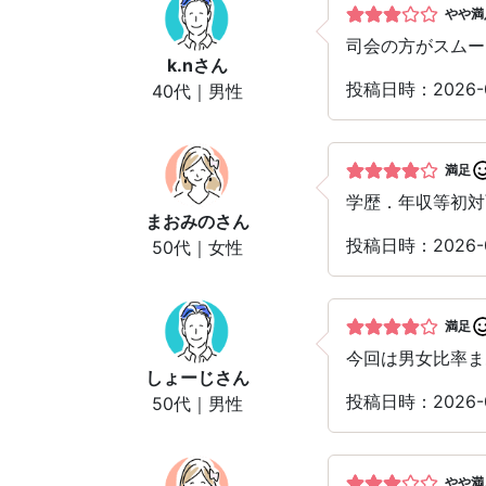
やや満
司会の方がスムー
k.n
さん
投稿日時：2026-
40代｜男性
満足
学歴．年収等初対
まおみの
さん
投稿日時：2026-
50代｜女性
満足
今回は男女比率ま
しょーじ
さん
投稿日時：2026-
50代｜男性
やや満