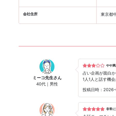
会社住所
東京都
やや満
占い企画が面白か
ミーコ先生
さん
1人1人と話す機
40代｜男性
投稿日時：2026-
非常に