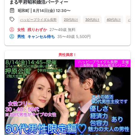
まる甲府昭和婚活パーティー
昭和町 | 8月14日(金) 12:30〜
ハッピーブライダル長野
20代向け
30代向け
40代向け
バツ
女性
残りわずか
27〜49歳
無料
男性
キャンセル待ち
35〜49歳
5,500円
男性満席！