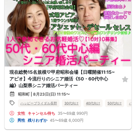
現在総勢15名規模♡甲府昭和会場【日曜開催11:15~
アピオ】今流行りのシニア婚活《50・60代中心
編》山梨県シニア婚活パーティー
昭和町 | 8月23日(日) 11:15〜
ハッピーブライダル長野
30代向け
40代向け
50代向け
バツ
女性
キャンセル待ち
35〜69歳
990円
男性
残りわずか
45〜69歳
6,000円