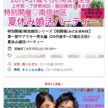
特別開催/南信婚活シリーズ【初開催/みのわBASE】
第一部♡アラサー男女編《20代後半~37歳位主役》
夏休み婚活パーティー
箕輪町 | 8月15日(土) 10:30〜
ハッピーブライダル長野
20代向け
30代向け
バツイチ・再婚
女性
残りわずか
22〜39歳
300円
男性
キャンセル待ち
24〜39歳
6,000円
男性7人突破！