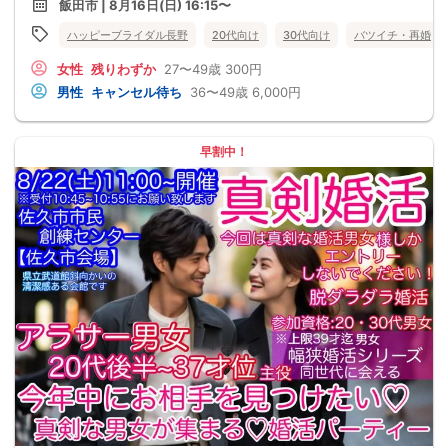
飯田市 | 8月16日(日) 16:15〜
ハッピーブライダル長野
20代向け
30代向け
バツイチ・再婚
女性
残りわずか
27〜49歳
300円
男性
キャンセル待ち
36〜49歳
6,000円
早割中！