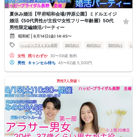
夏休み婚活【甲府昭和会場/押原公園】ミドルエイジ
婚活《50代男性が主役♡女性フリー年齢層》50代
男性限定編婚活パーティー
昭和町 | 8月14日(金) 14:45〜
ハッピーブライダル長野
30代向け
40代向け
50代向け
バツ
女性
残りわずか
30〜59歳
無料
男性
キャンセル待ち
45〜62歳
5,500円
男性7人突破！