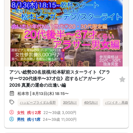
アツい総勢20名規模/松本駅前スターライト《アラ
サー♡20代後半〜37才位》恋するビアガーデン
2026 真夏の運命の出逢い編
松本市 | 8月13日(木) 18:15〜
ハッピーブライダル長野
30代向け
40代向け
バツイチ・再婚
女性
残り2席
22〜39歳
3,000円
男性
残り1席
24〜39歳
11,000円