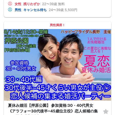
女性
残りわずか
22〜39歳
無料
男性
キャンセル待ち
24〜39歳
5,500円
男性満席！
夏休み婚活【押原公園】 参加資格:30・40代男女
《アラフォー30代後半~45歳位主役》恋人候補の集