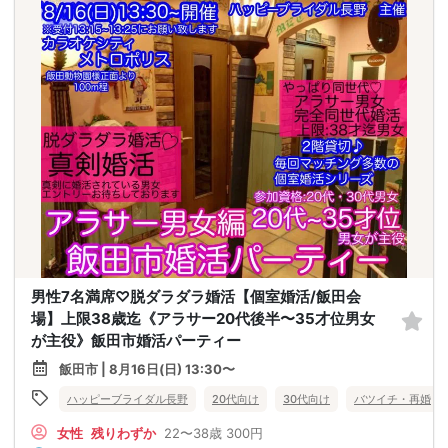
男性7名満席♡脱ダラダラ婚活【個室婚活/飯田会
場】上限38歳迄《アラサー20代後半〜35才位男女
が主役》飯田市婚活パーティー
飯田市 | 8月16日(日) 13:30〜
ハッピーブライダル長野
20代向け
30代向け
バツイチ・再婚
女性
残りわずか
22〜38歳
300円