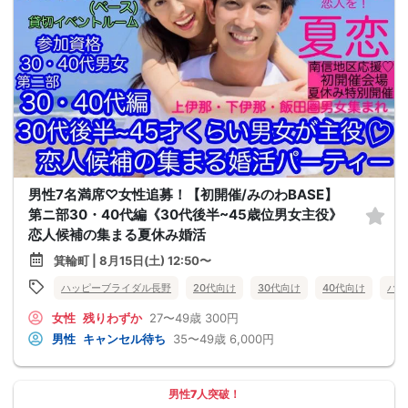
男性7名満席♡女性追募！【初開催/みのわBASE】
第ニ部30・40代編《30代後半~45歳位男女主役》
恋人候補の集まる夏休み婚活
箕輪町 | 8月15日(土) 12:50〜
ハッピーブライダル長野
20代向け
30代向け
40代向け
バツ
女性
残りわずか
27〜49歳
300円
男性
キャンセル待ち
35〜49歳
6,000円
男性7人突破！