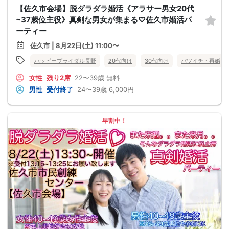
【佐久市会場】脱ダラダラ婚活《アラサー男女20代
~37歳位主役》真剣な男女が集まる♡佐久市婚活パ
ーティー
佐久市 | 8月22日(土) 11:00〜
ハッピーブライダル長野
20代向け
30代向け
バツイチ・再婚
女性
残り2席
22〜39歳
無料
男性
受付終了
24〜39歳
6,000円
早割中！