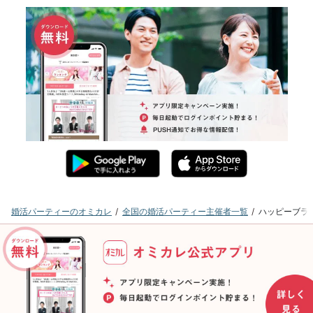
婚活パーティーのオミカレ
全国の婚活パーティー主催者一覧
ハッピーブラ