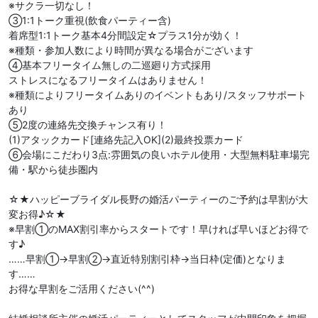
※サクラ一切なし！
③1:1トーク重視(飲食パーティー含)
着席型1:1トーク基本4分間設定☆プラス1分が効く！
※種類・参加人数により時間が異なる場合がございます
④基本フリータイム無しの二巡廻り方式採用
ストレスになるフリータイムはありません！
※種類によりフリータイムありのイベントもあり/スタッフサポート
あり
⑤2度の連絡先交換チャンス有り！
(1)アタックカード[連絡先記入OK](2)最終投票カード
⑥会場にこだわり3点:雰囲気の良いホテル使用・大型無料駐車場完
備・駅から徒歩圏内
☆★ハッピーブライダル長野の婚活パーティーのご予約は早割が大
変お得♪☆★
※早割①のMAX割引率からスタートです！早ければ早いほどお得で
す♪
……早割①→早割②→直近特別割引枠→当日枠(定価)となりま
す……
お得な早割をご活用ください(^^)