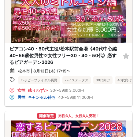
ビアコン40・50代主役/松本駅前会場《40代中心編
40~55歳位男性♡女性フリー30・40・50代》恋す
るビアガーデン2026
松本市 | 8月13日(木) 17:15〜
ハッピーブライダル長野
ハイステータス
30代向け
40代向け
女性
残りわずか
30〜59歳
3,000円
男性
キャンセル待ち
40〜59歳
11,000円
開催確定
男性6人、女性6人突破！