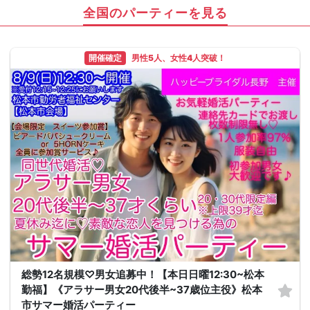
全国のパーティーを見る
開催確定
男性5人、女性4人突破！
総勢12名規模♡男女追募中！【本日日曜12:30~松本
勤福】《アラサー男女20代後半~37歳位主役》松本
市サマー婚活パーティー