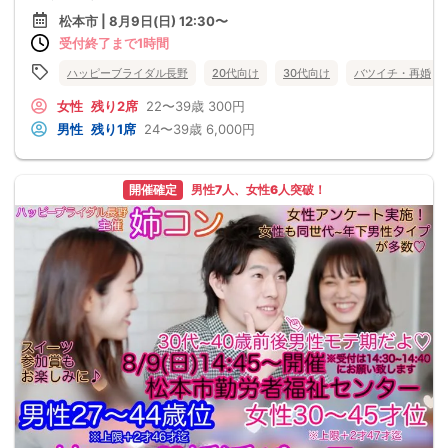
松本市 | 8月9日(日) 12:30〜
受付終了まで1時間
ハッピーブライダル長野
20代向け
30代向け
バツイチ・再婚
女性
残り2席
22〜39歳
300円
男性
残り1席
24〜39歳
6,000円
開催確定
男性7人、女性6人突破！