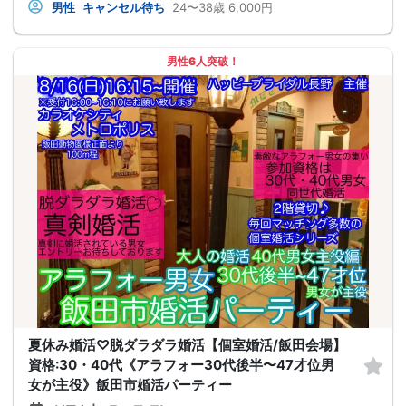
男性
キャンセル待ち
24〜38歳
6,000円
男性6人突破！
夏休み婚活♡脱ダラダラ婚活【個室婚活/飯田会場】
資格:30・40代《アラフォー30代後半〜47才位男
女が主役》飯田市婚活パーティー