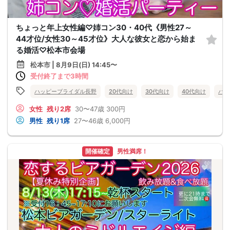
ちょっと年上女性編♡姉コン30・40代《男性27～
44才位/女性30～45才位》大人な彼女と恋から始ま
る婚活♡松本市会場
松本市 | 8月9日(日) 14:45〜
受付終了まで3時間
ハッピーブライダル長野
20代向け
30代向け
40代向け
バツ
女性
残り2席
30〜47歳
300円
男性
残り1席
27〜46歳
6,000円
開催確定
男性満席！