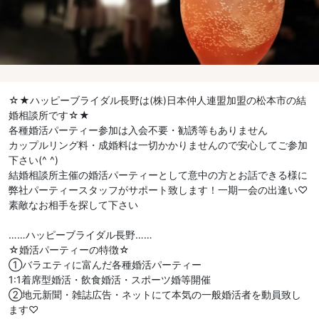
☆★ハッピーブライダル長野は(株)日本仲人連盟加盟の松本市の結
婚相談所です☆★
各種婚活パーティー参加は入会不要・勧誘等もありません
カップルリング料・成婚料は一切かかりませんので安心してご参加
下さい(^ ^)
結婚相談所主催の婚活パーティーとして意中の方とお話できる様に
弊社パーティースタッフがサポート致します！一期一会の出逢い♡
素敵なお相手を探して下さい
……ハッピーブライダル長野……
☆婚活パーティーの特徴☆
①バラエティに富んだ各種婚活パーティー
1:1着席型婚活・飲食婚活・スポーツ婚等開催
②地元新聞・雑誌広告・ネットにて本気の一般婚活者を動員致し
ます♡