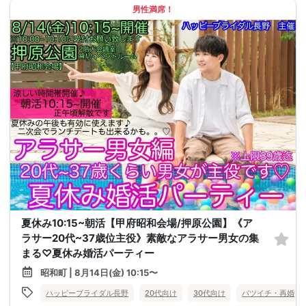
男性満席！
夏休み10:15~朝活【甲府昭和会場/押原公園】《ア
ラサー20代~37歳位主役》素敵なアラサー男女の集
まる♡夏休み婚活パーティー
昭和町 | 8月14日(金) 10:15〜
ハッピーブライダル長野
20代向け
30代向け
バツイチ・再婚