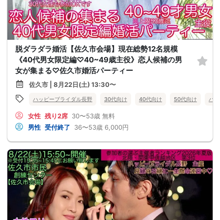
脱ダラダラ婚活【佐久市会場】現在総勢12名規模
《40代男女限定編♡40~49歳主役》恋人候補の男
女が集まる♡佐久市婚活パーティー
佐久市 | 8月22日(土) 13:30〜
ハッピーブライダル長野
30代向け
40代向け
50代向け
バツ
女性
残り2席
30〜53歳
無料
男性
受付終了
36〜53歳
6,000円