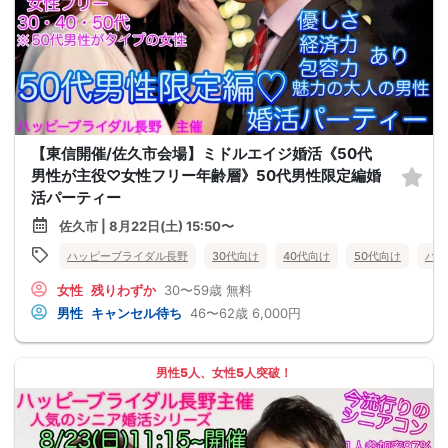
【東信開催/佐久市会場】ミドルエイジ婚活《50代
男性が主役♡女性フリー年齢層》50代男性限定編婚
活パーティー
佐久市 | 8月22日(土) 15:50〜
ハッピーブライダル長野
30代向け
40代向け
50代向け
バツ
女性
残りわずか
30〜59歳
無料
男性
キャンセル待ち
46〜62歳
6,000円
男性5人、女性5人突破！