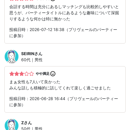
会話する時間は充分にあるしマッチングも比較的しやすいと
思うが、パーティータイトルにあるような趣味について深掘
りするような何かは特に無かった
投稿日時：2026-07-12 18:38（プリヴェールのパーティー
に参加）
SEIRIN
さん
60代｜男性
やや満足
まぁ女性も7人いて良かった
みんな話しも積極的に話してくれて楽しく過ごせました
投稿日時：2026-06-28 16:44（プリヴェールのパーティー
に参加）
Z
さん
50代｜男性