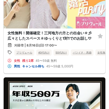
女性無料！開催確定！三河地方の方との出会い☆彡
広々としたスペース☆ゆっくりと1対1でのお話し♡
刈谷市 | 8月16日(日) 17:00〜
プリヴェール
40代向け
50代向け
バツイチ・再婚
女性無料
女性
残り2席
45〜59歳
無料
男性
キャンセル待ち
45〜59歳
5,000円