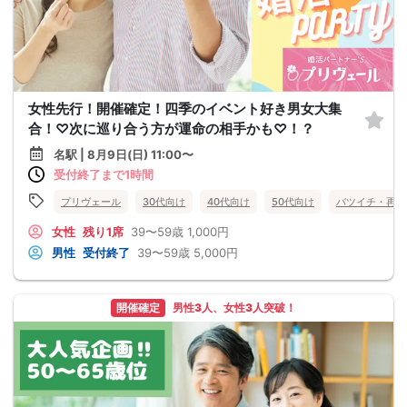
女性先行！開催確定！四季のイベント好き男女大集
合！♡次に巡り合う方が運命の相手かも♡！？
名駅 | 8月9日(日) 11:00〜
受付終了まで1時間
プリヴェール
30代向け
40代向け
50代向け
バツイチ・再婚
女性
残り1席
39〜59歳
1,000円
男性
受付終了
39〜59歳
5,000円
開催確定
男性3人、女性3人突破！