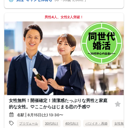
男性4人、女性2人突破！
女性無料！開催確定！清潔感たっぷりな男性と家庭
的な女性。♡ここからはじまる恋の予感♡
名駅 | 8月15日(土) 13:30〜
プリヴェール
30代向け
40代向け
バツイチ・再婚
女性無料