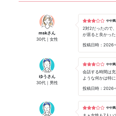
やや満
2対2だったので
msk
さん
が居ると良かった
30代｜女性
投稿日時：2026-
やや満
会話する時間は充
ゆう
さん
ような何かは特に
30代｜男性
投稿日時：2026-
やや満
まぁ女性も7人い