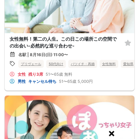
女性無料！第二の人生。この日この場所この空間で
の出会い-必然的な巡り合わせ-
名駅 | 8月16日(日) 11:00〜
プリヴェール
50代向け
バツイチ・再婚
女性無料
愛知県
女性
残り3席
51〜65歳
無料
男性
キャンセル待ち
51〜65歳
5,000円