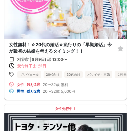
女性無料！☆20代の婚活☆流行りの「早期婚活」今
が最初の結婚を考えるタイミング！！
刈谷市 | 8月9日(日) 13:00〜
受付終了まで2日
プリヴェール
20代向け
30代向け
バツイチ・再婚
女性無料
女性
残り2席
20〜32歳
無料
男性
残り2席
20〜32歳
5,000円
女性先行中！