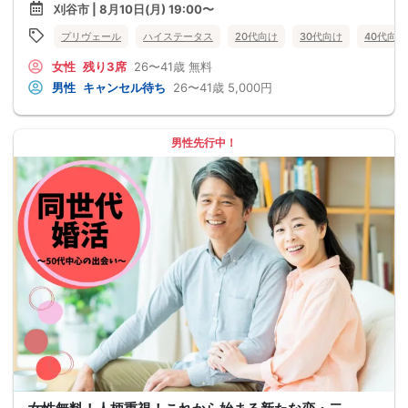
刈谷市 | 8月10日(月) 19:00〜
プリヴェール
ハイステータス
20代向け
30代向け
40代向け
女性
残り3席
26〜41歳
無料
男性
キャンセル待ち
26〜41歳
5,000円
男性先行中！