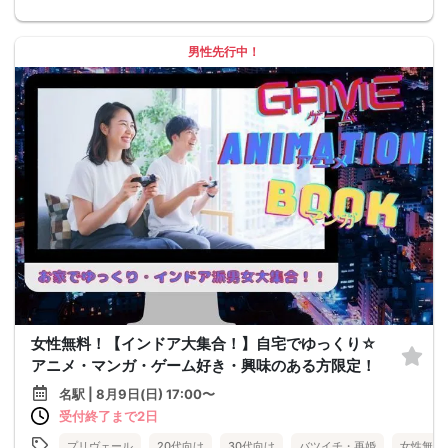
男性先行中！
女性無料！【インドア大集合！】自宅でゆっくり☆
アニメ・マンガ・ゲーム好き・興味のある方限定！
名駅 | 8月9日(日) 17:00〜
受付終了まで2日
プリヴェール
20代向け
30代向け
バツイチ・再婚
女性無料