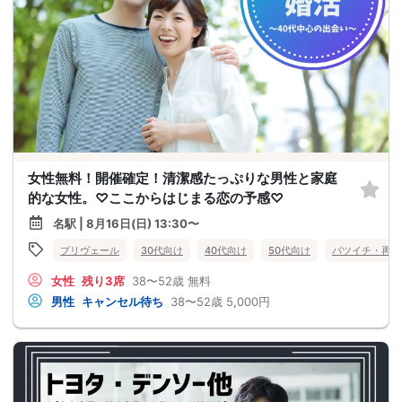
女性無料！開催確定！清潔感たっぷりな男性と家庭
的な女性。♡ここからはじまる恋の予感♡
名駅 | 8月16日(日) 13:30〜
プリヴェール
30代向け
40代向け
50代向け
バツイチ・再婚
女性
残り3席
38〜52歳
無料
男性
キャンセル待ち
38〜52歳
5,000円