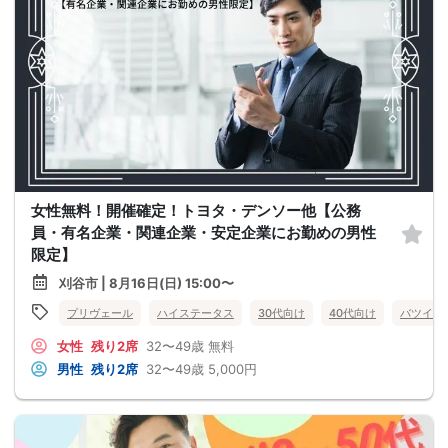
女性無料！開催確定！トヨタ・デンソー他【公務
員・有名企業・関連企業・安定企業にお勤めの男性
限定】
刈谷市 | 8月16日(日) 15:00〜
プリヴェール
ハイステータス
30代向け
40代向け
バツイチ
女性
残り2席
32〜49歳
無料
男性
残り2席
32〜49歳
5,000円