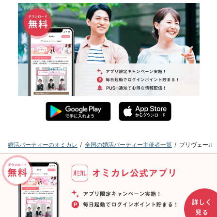
婚活パーティーのオミカレ
全国の婚活パーティー主催者一覧
プリヴェール