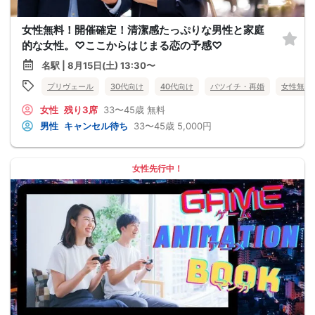
女性無料！開催確定！清潔感たっぷりな男性と家庭
的な女性。♡ここからはじまる恋の予感♡
名駅 | 8月15日(土) 13:30〜
プリヴェール
30代向け
40代向け
バツイチ・再婚
女性無料
女性
残り3席
33〜45歳
無料
男性
キャンセル待ち
33〜45歳
5,000円
女性先行中！