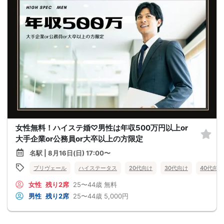
女性無料！ハイステ婚♡男性は年収500万円以上or
大手企業or公務員or大卒以上の方限定
名駅 | 8月16日(日) 17:00〜
プリヴェール
ハイステータス
20代向け
30代向け
40代向け
女性
残り2席
25〜44歳
無料
男性
残り2席
25〜44歳
5,000円