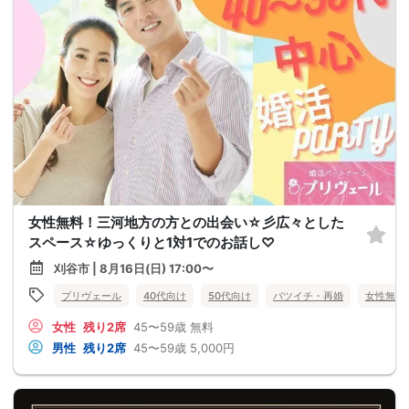
女性無料！三河地方の方との出会い☆彡広々とした
スペース☆ゆっくりと1対1でのお話し♡
刈谷市 | 8月16日(日) 17:00〜
プリヴェール
40代向け
50代向け
バツイチ・再婚
女性無料
女性
残り2席
45〜59歳
無料
男性
残り2席
45〜59歳
5,000円