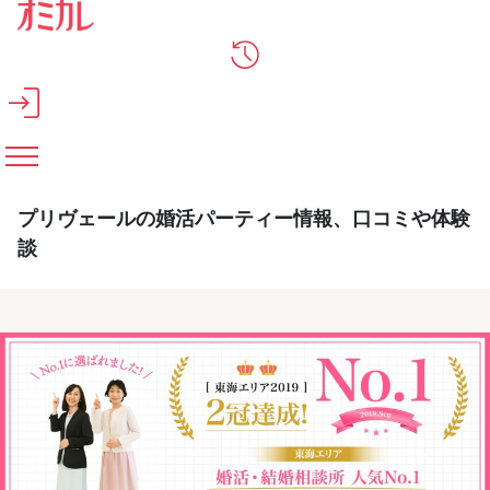
メインコンテンツへスキップ
プリヴェールの婚活パーティー情報、口コミや体験
談