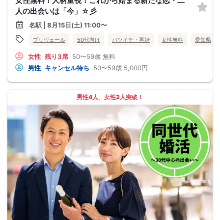
女性無料！人柄重視！これから始まる新たな恋・二
人の出会いは「今」☆彡
名駅 | 8月15日(土) 11:00〜
プリヴェール
50代向け
バツイチ・再婚
女性無料
愛知県
女性
残り3席
50〜59歳
無料
男性
キャンセル待ち
50〜59歳
5,000円
男性4人、女性2人突破！