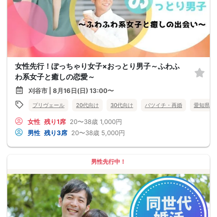
女性先行！ぽっちゃり女子×おっとり男子～ふわふ
わ系女子と癒しの恋愛～
刈谷市 | 8月16日(日) 13:00〜
プリヴェール
20代向け
30代向け
バツイチ・再婚
愛知県
女性
残り1席
20〜38歳
1,000円
男性
残り3席
20〜38歳
5,000円
男性先行中！