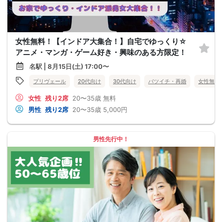
女性無料！【インドア大集合！】自宅でゆっくり☆
アニメ・マンガ・ゲーム好き・興味のある方限定！
名駅 | 8月15日(土) 17:00〜
プリヴェール
20代向け
30代向け
バツイチ・再婚
女性無料
女性
残り2席
20〜35歳
無料
男性
残り2席
20〜35歳
5,000円
男性先行中！