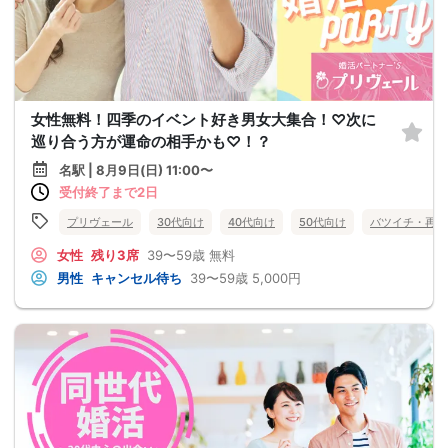
女性無料！四季のイベント好き男女大集合！♡次に
巡り合う方が運命の相手かも♡！？
名駅 | 8月9日(日) 11:00〜
受付終了まで2日
プリヴェール
30代向け
40代向け
50代向け
バツイチ・再婚
女性
残り3席
39〜59歳
無料
男性
キャンセル待ち
39〜59歳
5,000円