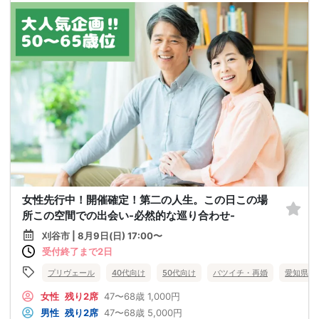
女性先行中！開催確定！第二の人生。この日この場
所この空間での出会い-必然的な巡り合わせ-
刈谷市 | 8月9日(日) 17:00〜
受付終了まで2日
プリヴェール
40代向け
50代向け
バツイチ・再婚
愛知県
女性
残り2席
47〜68歳
1,000円
男性
残り2席
47〜68歳
5,000円