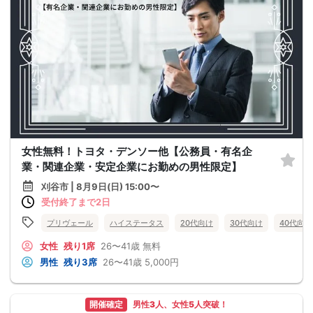
女性無料！トヨタ・デンソー他【公務員・有名企
業・関連企業・安定企業にお勤めの男性限定】
刈谷市 | 8月9日(日) 15:00〜
受付終了まで2日
プリヴェール
ハイステータス
20代向け
30代向け
40代向け
女性
残り1席
26〜41歳
無料
男性
残り3席
26〜41歳
5,000円
開催確定
男性3人、女性5人突破！