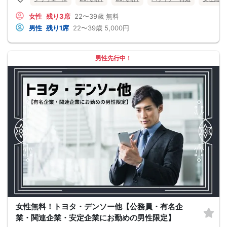
女性
残り3席
22〜39歳
無料
男性
残り1席
22〜39歳
5,000円
男性先行中！
女性無料！トヨタ・デンソー他【公務員・有名企
業・関連企業・安定企業にお勤めの男性限定】