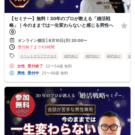
【セミナー】無料！30年のプロが教える「婚活戦
略」｜今のままでは一生変わらないと感じる男性へ
⑨
オンライン婚活 | 8月10日(月) 20:00〜
受付終了まで43時間
イベントクラブアクセス
20代向け
30代向け
40代向け
女性
女性
受付終了
22〜54歳
無料
男性
受付中
25〜49歳
無料