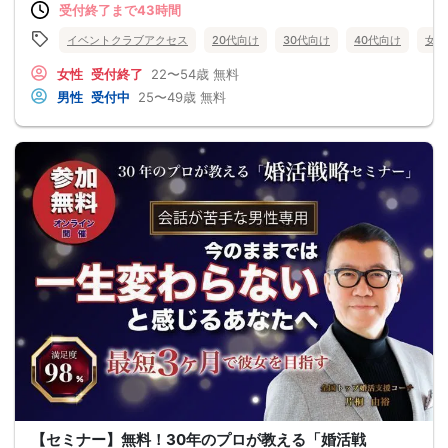
受付終了まで43時間
イベントクラブアクセス
20代向け
30代向け
40代向け
女性
女性
受付終了
22〜54歳
無料
男性
受付中
25〜49歳
無料
【セミナー】無料！30年のプロが教える「婚活戦