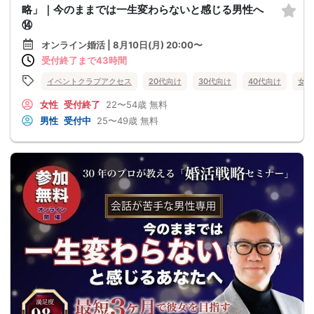
略」｜今のままでは一生変わらないと感じる男性へ
⑭
オンライン婚活 | 8月10日(月) 20:00〜
受付終了まで43時間
イベントクラブアクセス
20代向け
30代向け
40代向け
女性
女性
受付終了
22〜54歳
無料
男性
受付中
25〜49歳
無料