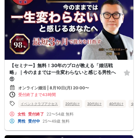
【セミナー】無料！30年のプロが教える「婚活戦
略」｜今のままでは一生変わらないと感じる男性へ
⑪
オンライン婚活 | 8月10日(月) 20:00〜
受付終了まで43時間
イベントクラブアクセス
20代向け
30代向け
40代向け
女性
女性
受付終了
22〜54歳
無料
男性
受付中
25〜49歳
無料