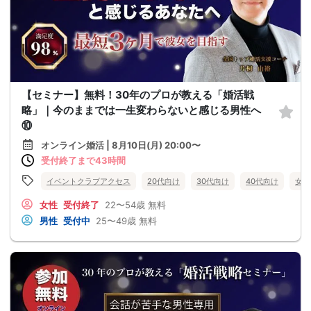
【セミナー】無料！30年のプロが教える「婚活戦
略」｜今のままでは一生変わらないと感じる男性へ
⑩
オンライン婚活 | 8月10日(月) 20:00〜
受付終了まで43時間
イベントクラブアクセス
20代向け
30代向け
40代向け
女性
女性
受付終了
22〜54歳
無料
男性
受付中
25〜49歳
無料