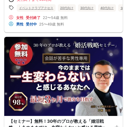
イベントクラブアクセス
20代向け
30代向け
40代向け
女性
女性
受付終了
22〜54歳
無料
男性
受付中
25〜49歳
無料
【セミナー】無料！30年のプロが教える「婚活戦