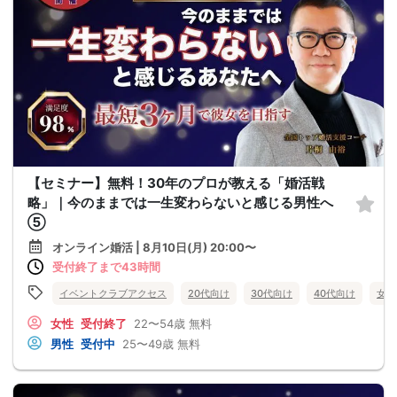
【セミナー】無料！30年のプロが教える「婚活戦
略」｜今のままでは一生変わらないと感じる男性へ
⑤
オンライン婚活 | 8月10日(月) 20:00〜
受付終了まで43時間
イベントクラブアクセス
20代向け
30代向け
40代向け
女性
女性
受付終了
22〜54歳
無料
男性
受付中
25〜49歳
無料