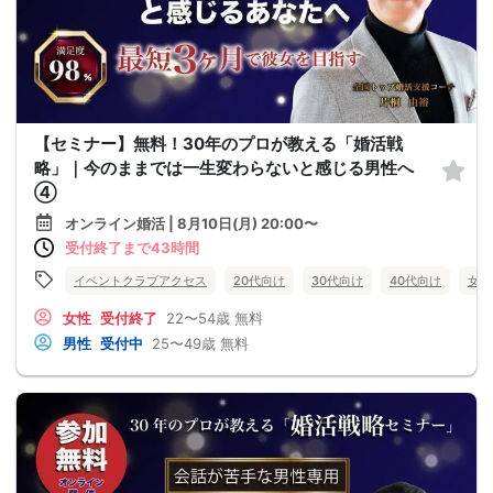
【セミナー】無料！30年のプロが教える「婚活戦
略」｜今のままでは一生変わらないと感じる男性へ
④
オンライン婚活 | 8月10日(月) 20:00〜
受付終了まで43時間
イベントクラブアクセス
20代向け
30代向け
40代向け
女性
女性
受付終了
22〜54歳
無料
男性
受付中
25〜49歳
無料