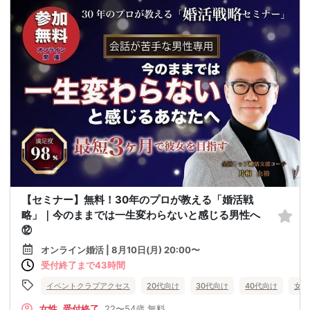
【セミナー】無料！30年のプロが教える「婚活戦
略」｜今のままでは一生変わらないと感じる男性へ
⑫
オンライン婚活 | 8月10日(月) 20:00〜
受付終了まで43時間
イベントクラブアクセス
20代向け
30代向け
40代向け
女性
女性
受付終了
22〜54歳
無料