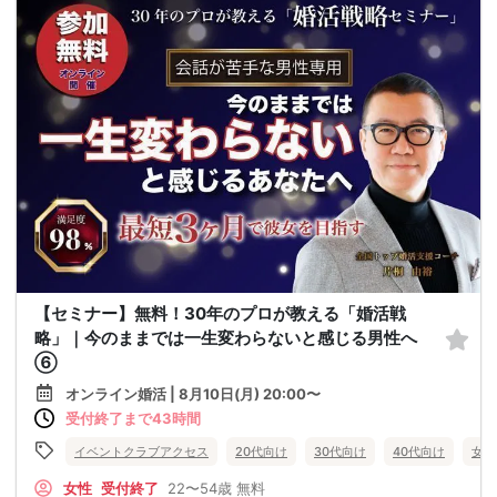
【セミナー】無料！30年のプロが教える「婚活戦
略」｜今のままでは一生変わらないと感じる男性へ
⑥
オンライン婚活 | 8月10日(月) 20:00〜
受付終了まで43時間
イベントクラブアクセス
20代向け
30代向け
40代向け
女性
女性
受付終了
22〜54歳
無料