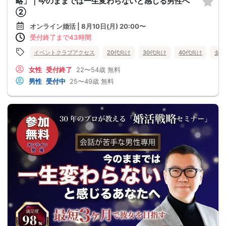
略」｜今のままでは一生変わらないと感じる男性へ
②
オンライン婚活 | 8月10日(月) 20:00〜
受付終了まで43時間
イベントクラブアクセス
20代向け
30代向け
40代向け
女性
女性
受付終了
22〜54歳
無料
男性
受付中
25〜49歳
無料