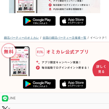
婚活パーティーのオミカレ
全国の婚活パーティー主催者一覧
イベントクラ
LINE
X