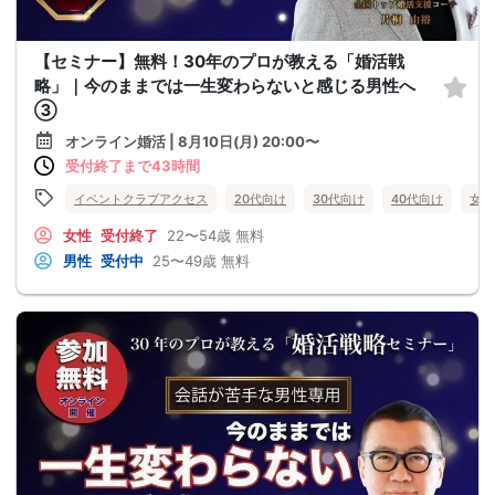
【セミナー】無料！30年のプロが教える「婚活戦
略」｜今のままでは一生変わらないと感じる男性へ
③
オンライン婚活 | 8月10日(月) 20:00〜
受付終了まで43時間
イベントクラブアクセス
20代向け
30代向け
40代向け
女性
女性
受付終了
22〜54歳
無料
男性
受付中
25〜49歳
無料