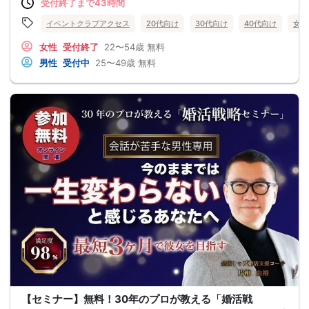
受付終了まで43時間
イベントクラブアクセス
20代向け
30代向け
40代向け
女性
女性
受付終了
22〜54歳
無料
男性
受付中
25〜49歳
無料
【セミナー】無料！30年のプロが教える「婚活戦