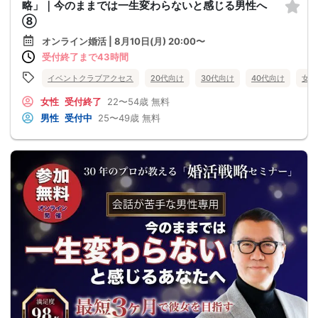
略」｜今のままでは一生変わらないと感じる男性へ
⑧
オンライン婚活 | 8月10日(月) 20:00〜
受付終了まで43時間
イベントクラブアクセス
20代向け
30代向け
40代向け
女性
女性
受付終了
22〜54歳
無料
男性
受付中
25〜49歳
無料