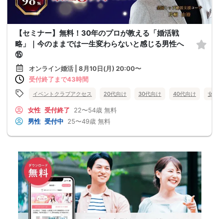
【セミナー】無料！30年のプロが教える「婚活戦
略」｜今のままでは一生変わらないと感じる男性へ
⑮
オンライン婚活 | 8月10日(月) 20:00〜
受付終了まで43時間
イベントクラブアクセス
20代向け
30代向け
40代向け
女性
女性
受付終了
22〜54歳
無料
男性
受付中
25〜49歳
無料