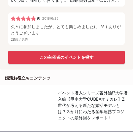
い地域で開催しております。 総動員数は延べ50万人...
5
2018/6/25
久々に参加しましたが、とても楽しめました(。-∀-) ありが
とうございます
28歳 / 男性
この主催者のイベントを探す
婚活お役立ちコンテンツ
イベント潜入シリーズ番外編⁉大学潜
入編【甲南大学CUBE×オミカレ】Z
世代が考える新たな婚活モデルと
は？３か月にわたる産学連携プロジ
ェクトの最終回をレポート！