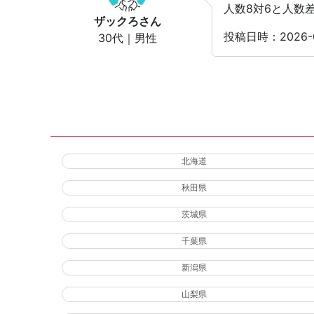
人数8対6と人数
ザックろ
さん
投稿日時：2026-
30代｜男性
北海道
秋田県
茨城県
千葉県
新潟県
山梨県