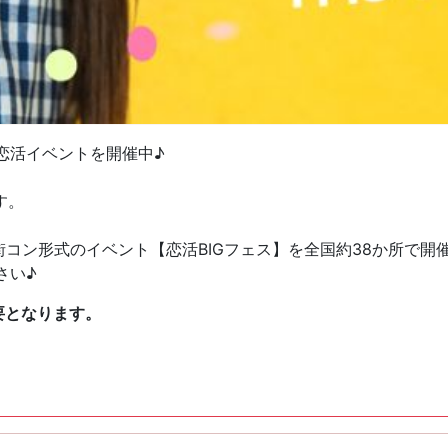
恋活イベントを開催中♪
す。
街コン形式のイベント【恋活BIGフェス】を全国約38か所で開
さい♪
要となります。