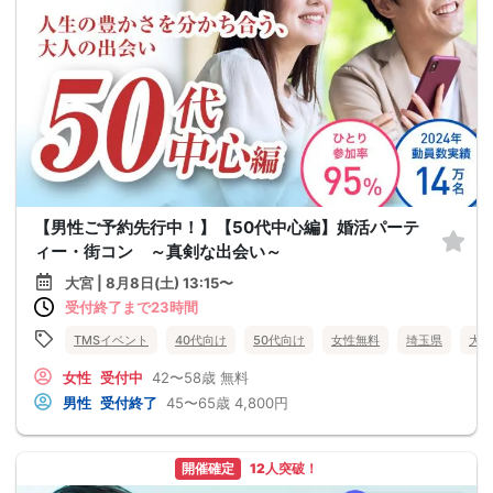
【男性ご予約先行中！】【50代中心編】婚活パーテ
ィー・街コン ～真剣な出会い～
大宮 | 8月8日(土) 13:15〜
受付終了まで23時間
TMSイベント
40代向け
50代向け
女性無料
埼玉県
大宮
女性
受付中
42〜58歳
無料
男性
受付終了
45〜65歳
4,800円
開催確定
12人突破！