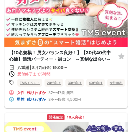
【10名規模！ 男女バランス良好！】【30代40代中
心編】婚活パーティー・街コン ～真剣な出会い～
八重洲 | 8月7日(金) 19:00〜
受付終了まで5時間
TMSイベント
20代向け
30代向け
40代向け
女性無料
女性
残りわずか
32〜47歳
無料
男性
残りわずか
34〜49歳
4,500円
開催確定
10人突破！