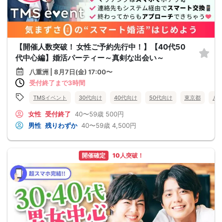
【開催人数突破！ 女性ご予約先行中！】【40代50
代中心編】婚活パーティー～真剣な出会い～
八重洲 | 8月7日(金) 17:00〜
受付終了まで3時間
TMSイベント
30代向け
40代向け
50代向け
東京都
八
女性
受付終了
40〜59歳
500円
男性
残りわずか
40〜59歳
4,500円
開催確定
10人突破！