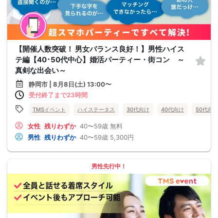
【開催人数突破！ 男女バランス良好！】男性ハイス
テ編【40･50代中心】婚活パーティー・街コン ～
真剣な出会い～
静岡市 | 8月8日(土) 13:00〜
受付終了まで23時間
TMSイベント
ハイステータス
30代向け
40代向け
50代向
女性
残りわずか
40〜59歳
無料
男性
残りわずか
40〜59歳
5,300円
男性先行中！