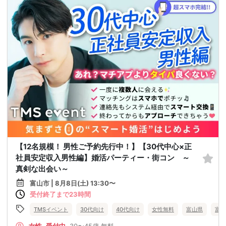
【12名規模！ 男性ご予約先行中！】【30代中心×正
社員安定収入男性編】婚活パーティー・街コン ～
真剣な出会い～
富山市 | 8月8日(土) 13:30〜
受付終了まで23時間
TMSイベント
30代向け
40代向け
女性無料
富山県
富山