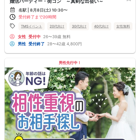
婚活パーティー・街コン ～真剣な出会い～
名駅 | 8月8日(土) 10:30〜
受付終了まで20時間
TMSイベント
20代向け
30代向け
40代向け
女性無料
女性
受付中
26〜39歳
無料
男性
受付終了
28〜42歳
4,800円
男性先行中！