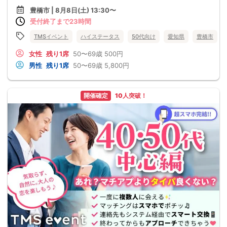
豊橋市 | 8月8日(土) 13:30〜
受付終了まで23時間
TMSイベント
ハイステータス
50代向け
愛知県
豊橋市
女性
残り1席
50〜69歳
500円
男性
残り1席
50〜69歳
5,800円
開催確定
10人突破！