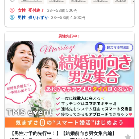
女性
受付終了
38〜53歳
500円
男性
残りわずか
38〜53歳
4,500円
男性先行中！
【男性ご予約先行中！】【結婚前向き男女集合編】