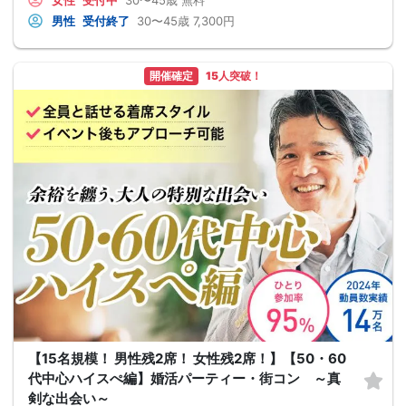
女性
受付中
30〜45歳
無料
男性
受付終了
30〜45歳
7,300円
開催確定
15人突破！
【15名規模！ 男性残2席！ 女性残2席！】【50・60
代中心ハイスぺ編】婚活パーティー・街コン ～真
剣な出会い～