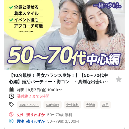
【10名規模！ 男女バランス良好！】【50～70代中
心編】婚活パーティー・街コン ～真剣な出会い～
梅田 | 8月7日(金) 19:00〜
受付終了まで5時間
TMSイベント
50代向け
女性無料
大阪府
梅田
女性
残りわずか
50〜79歳
無料
男性
残りわずか
50〜79歳
3,500円