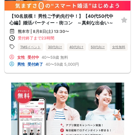
【10名規模！ 男性ご予約先行中！】【40代50代中
心編】婚活パーティー・街コン ～真剣な出会い～
熊本市 | 8月8日(土) 13:30〜
受付終了まで23時間
TMSイベント
30代向け
40代向け
50代向け
女性無料
女性
受付中
40〜59歳
無料
男性
受付終了
40〜59歳
5,000円