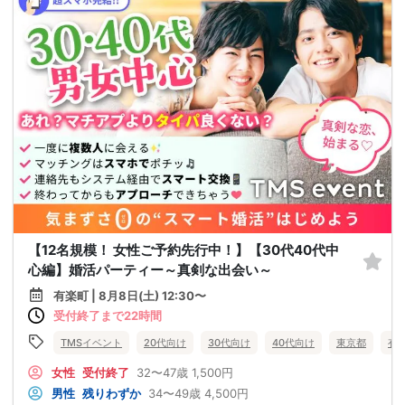
【12名規模！ 女性ご予約先行中！】【30代40代中
心編】婚活パーティー～真剣な出会い～
有楽町 | 8月8日(土) 12:30〜
受付終了まで22時間
TMSイベント
20代向け
30代向け
40代向け
東京都
有
女性
受付終了
32〜47歳
1,500円
男性
残りわずか
34〜49歳
4,500円