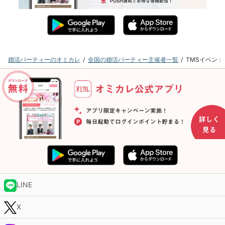
婚活パーティーのオミカレ
全国の婚活パーティー主催者一覧
TMSイベン
LINE
X