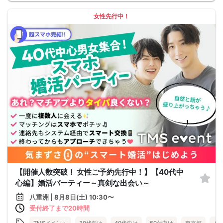
女性先行中！
【開催人数突破！ 女性ご予約先行中！】【40代中
心編】婚活パーティー～真剣な出会い～
八重洲 | 8月8日(土) 10:30〜
受付終了まで20時間
TMSイベント
30代向け
40代向け
50代向け
東京都
八