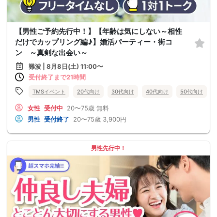
【男性ご予約先行中！】【年齢は気にしない～相性
だけでカップリング編♪】婚活パーティー・街コ
ン ～真剣な出会い～
難波 | 8月8日(土) 11:00〜
受付終了まで21時間
TMSイベント
20代向け
30代向け
40代向け
50代向け
女性
受付中
20〜75歳
無料
男性
受付終了
20〜75歳
3,900円
男性先行中！