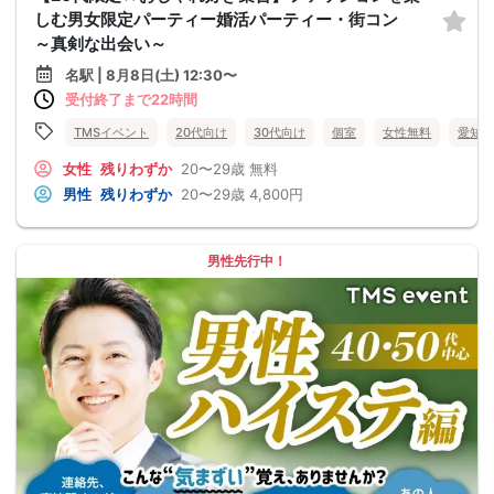
しむ男女限定パーティー婚活パーティー・街コン
～真剣な出会い～
名駅 | 8月8日(土) 12:30〜
受付終了まで22時間
TMSイベント
20代向け
30代向け
個室
女性無料
愛知県
女性
残りわずか
20〜29歳
無料
男性
残りわずか
20〜29歳
4,800円
男性先行中！