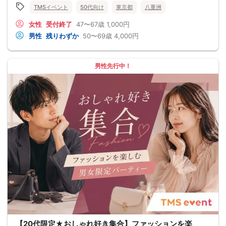
TMSイベント
50代向け
東京都
八重洲
女性
受付終了
47〜67歳
1,000円
男性
残りわずか
50〜69歳
4,000円
男性先行中！
【20代限定★おしゃれ好き集合】ファッションを楽