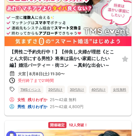
【男性ご予約先行中！】【仲良し夫婦が理想《とこ
とん大切にする男性》将来は温かい家庭にしたい
編】婚活パーティー・街コン ～真剣な出会い～
大宮 | 8月8日(土) 11:30〜
受付終了まで21時間
TMSイベント
20代向け
30代向け
40代向け
女性無料
女性
残りわずか
25〜42歳
無料
男性
残りわずか
25〜42歳
4,800円
開催確定
12人突破！