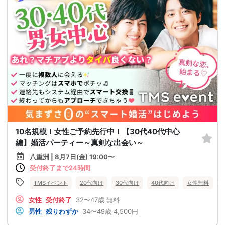
10名規模！女性ご予約先行中！【30代40代中心
編】婚活パーティー～真剣な出会い～
八重洲 | 8月7日(金) 19:00〜
受付終了まで24時間
TMSイベント
20代向け
30代向け
40代向け
女性無料
女性
受付終了
32〜47歳
無料
男性
残りわずか
34〜49歳
4,500円