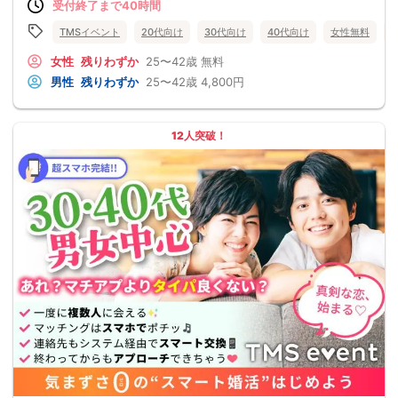
受付終了まで40時間
TMSイベント
20代向け
30代向け
40代向け
女性無料
女性
残りわずか
25〜42歳
無料
男性
残りわずか
25〜42歳
4,800円
12人突破！