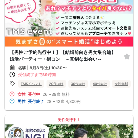
【男性ご予約先行中！】【結婚前向き男女集合編】
婚活パーティー・街コン ～真剣な出会い～
名駅 | 8月8日(土) 10:30〜
受付終了まで39時間
TMSイベント
20代向け
30代向け
40代向け
女性無料
女性
受付中
26〜39歳
無料
男性
受付終了
28〜42歳
4,800円
男性先行中！