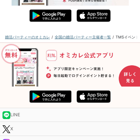
婚活パーティーのオミカレ
全国の婚活パーティー主催者一覧
TMSイベン
LINE
X