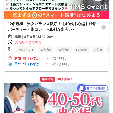
12名規模！男女バランス良好！【40代中心編】婚活
パーティー・街コン ～真剣な出会い～
梅田 | 8月6日(木) 19:00〜
受付終了まで18分
TMSイベント
30代向け
40代向け
50代向け
大阪府
梅
女性
残りわずか
38〜53歳
500円
男性
残りわずか
38〜53歳
3,500円
開催確定
10人突破！