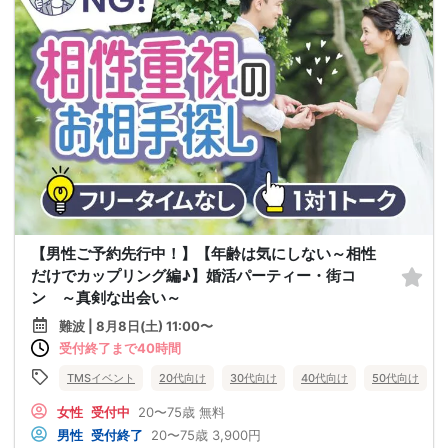
【男性ご予約先行中！】【年齢は気にしない～相性
だけでカップリング編♪】婚活パーティー・街コ
ン ～真剣な出会い～
難波 | 8月8日(土) 11:00〜
受付終了まで40時間
TMSイベント
20代向け
30代向け
40代向け
50代向け
女性
受付中
20〜75歳
無料
男性
受付終了
20〜75歳
3,900円