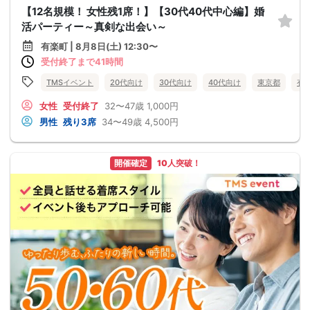
【12名規模！ 女性残1席！】【30代40代中心編】婚
活パーティー～真剣な出会い～
有楽町 | 8月8日(土) 12:30〜
受付終了まで41時間
TMSイベント
20代向け
30代向け
40代向け
東京都
有
女性
受付終了
32〜47歳
1,000円
男性
残り3席
34〜49歳
4,500円
開催確定
10人突破！