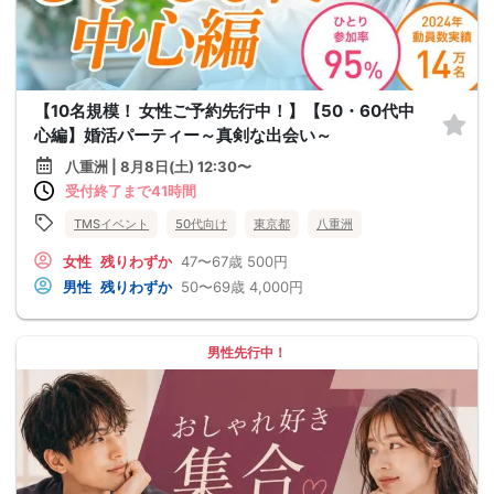
【10名規模！ 女性ご予約先行中！】【50・60代中
心編】婚活パーティー～真剣な出会い～
八重洲 | 8月8日(土) 12:30〜
受付終了まで41時間
TMSイベント
50代向け
東京都
八重洲
女性
残りわずか
47〜67歳
500円
男性
残りわずか
50〜69歳
4,000円
男性先行中！