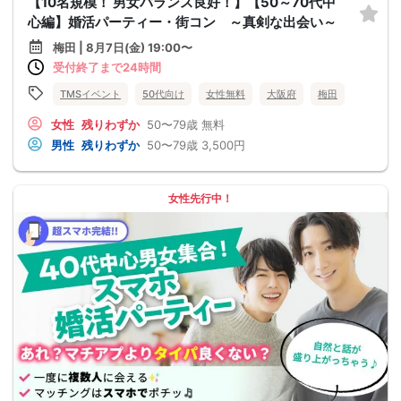
【10名規模！ 男女バランス良好！】【50～70代中
心編】婚活パーティー・街コン ～真剣な出会い～
梅田 | 8月7日(金) 19:00〜
受付終了まで24時間
TMSイベント
50代向け
女性無料
大阪府
梅田
女性
残りわずか
50〜79歳
無料
男性
残りわずか
50〜79歳
3,500円
女性先行中！