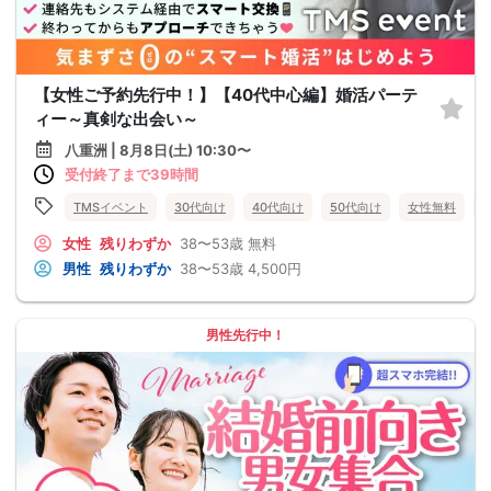
【女性ご予約先行中！】【40代中心編】婚活パーテ
ィー～真剣な出会い～
八重洲 | 8月8日(土) 10:30〜
受付終了まで39時間
TMSイベント
30代向け
40代向け
50代向け
女性無料
女性
残りわずか
38〜53歳
無料
男性
残りわずか
38〜53歳
4,500円
男性先行中！