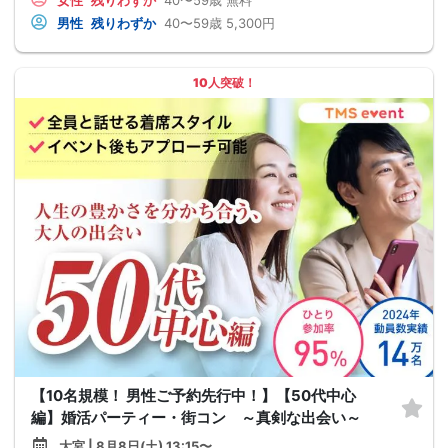
男性
残りわずか
40〜59歳
5,300円
10人突破！
【10名規模！ 男性ご予約先行中！】【50代中心
編】婚活パーティー・街コン ～真剣な出会い～
大宮 | 8月8日(土) 13:15〜