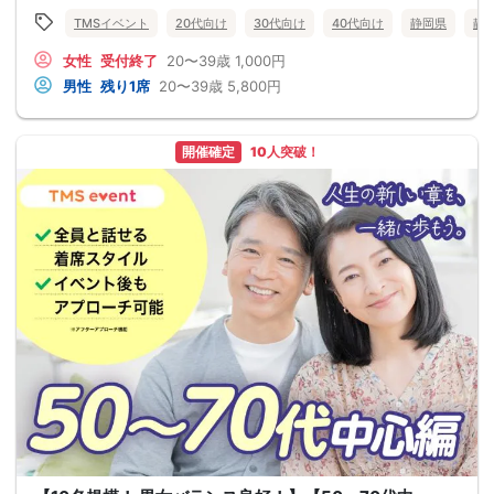
TMSイベント
20代向け
30代向け
40代向け
静岡県
静
女性
受付終了
20〜39歳
1,000円
男性
残り1席
20〜39歳
5,800円
開催確定
10人突破！