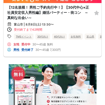
【12名規模！ 男性ご予約先行中！】【30代中心×正
社員安定収入男性編】婚活パーティー・街コン ～
真剣な出会い～
富山市 | 8月8日(土) 13:30〜
受付終了まで42時間
TMSイベント
30代向け
40代向け
女性無料
富山県
富山
女性
受付中
30〜45歳
無料
男性
受付終了
30〜45歳
7,300円