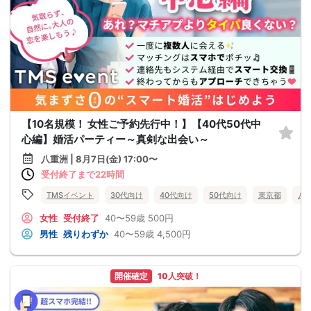
【10名規模！ 女性ご予約先行中！】【40代50代中
心編】婚活パーティー～真剣な出会い～
八重洲 | 8月7日(金) 17:00〜
受付終了まで22時間
TMSイベント
30代向け
40代向け
50代向け
東京都
八
女性
受付終了
40〜59歳
500円
男性
残りわずか
40〜59歳
4,500円
開催確定
10人突破！