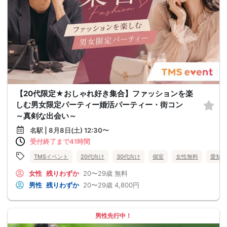
【20代限定★おしゃれ好き集合】ファッションを楽
しむ男女限定パーティー婚活パーティー・街コン
～真剣な出会い～
名駅 | 8月8日(土) 12:30〜
受付終了まで41時間
TMSイベント
20代向け
30代向け
個室
女性無料
愛知県
女性
残りわずか
20〜29歳
無料
男性
残りわずか
20〜29歳
4,800円
男性先行中！