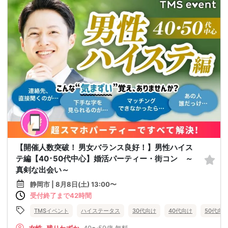
【開催人数突破！ 男女バランス良好！】男性ハイス
テ編【40･50代中心】婚活パーティー・街コン ～
真剣な出会い～
静岡市 | 8月8日(土) 13:00〜
受付終了まで42時間
TMSイベント
ハイステータス
30代向け
40代向け
50代向
女性
残りわずか
40〜59歳
無料