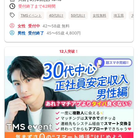
受付終了まで42時間
TMSイベント
40代向け
50代向け
女性無料
埼玉県
大宮
女性
受付中
42〜58歳
無料
男性
受付終了
45〜65歳
4,800円
12人突破！