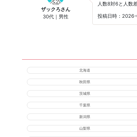
人数8対6と人数
ザックろ
さん
投稿日時：2026-
30代｜男性
北海道
秋田県
茨城県
千葉県
新潟県
山梨県