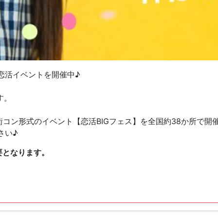
恋活イベントを開催中♪
す。
街コン形式のイベント【恋活BIGフェス】を全国約38か所で開
さい♪
要となります。