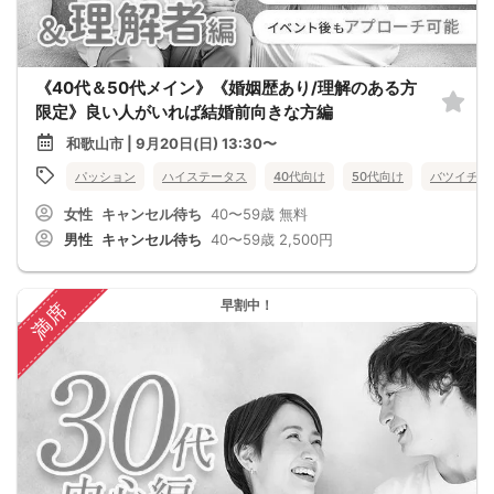
《40代＆50代メイン》《婚姻歴あり/理解のある方
限定》良い人がいれば結婚前向きな方編
和歌山市 | 9月20日(日) 13:30〜
パッション
ハイステータス
40代向け
50代向け
バツイチ・
女性
キャンセル待ち
40〜59歳
無料
男性
キャンセル待ち
40〜59歳
2,500円
早割中！
満席