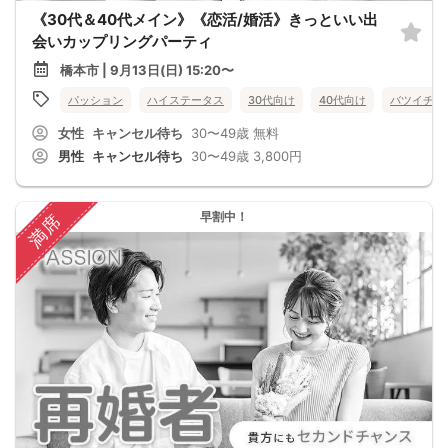
《30代＆40代メイン》《恋活/婚活》きっといい出
会いカップリングパーティ
橋本市 | 9月13日(日) 15:20〜
パッション
ハイステータス
30代向け
40代向け
バツイチ・
女性
キャンセル待ち
30〜49歳
無料
男性
キャンセル待ち
30〜49歳
3,800円
早割中！
満席