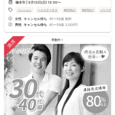
橋本市 | 9月13日(日) 13:30〜
パッション
ハイステータス
40代向け
50代向け
バツイチ・
女性
キャンセル待ち
45〜59歳
無料
男性
キャンセル待ち
45〜59歳
3,500円
早割中！
満席