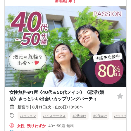
男性先行中！
女性無料＠1席《40代＆50代メイン》《恋活/婚
活》きっといい出会いカップリングパーティ
新宮市 | 8月11日(火・山の日) 13:30〜
パッション
ハイステータス
40代向け
50代向け
バツイチ・
女性
残りわずか
40〜59歳
無料