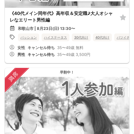
《40代メイン同年代》高年収＆安定職♪大人オシャ
レなエリート男性編
和歌山市 | 8月23日(日) 13:30〜
パッション
ハイステータス
30代向け
40代向け
バツイチ・
女性
キャンセル待ち
35〜49歳
無料
男性
キャンセル待ち
35〜49歳
3,500円
早割中！
満席