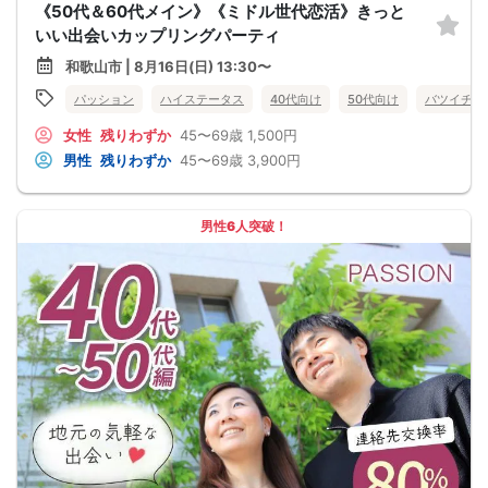
《50代＆60代メイン》《ミドル世代恋活》きっと
いい出会いカップリングパーティ
和歌山市 | 8月16日(日) 13:30〜
パッション
ハイステータス
40代向け
50代向け
バツイチ・
女性
残りわずか
45〜69歳
1,500円
男性
残りわずか
45〜69歳
3,900円
男性6人突破！