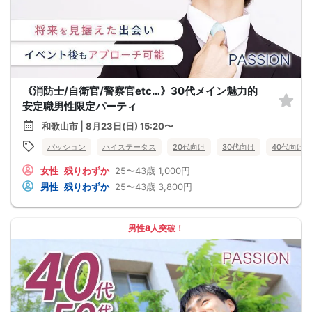
《消防士/自衛官/警察官etc…》30代メイン魅力的
安定職男性限定パーティ
和歌山市 | 8月23日(日) 15:20〜
パッション
ハイステータス
20代向け
30代向け
40代向け
女性
残りわずか
25〜43歳
1,000円
男性
残りわずか
25〜43歳
3,800円
男性8人突破！