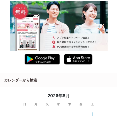
カレンダーから検索
2026年8月
日
月
火
水
木
金
土
1