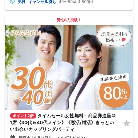
男性
キャンセル待ち
40〜59歳
4,500円
男性8人突破！
タイムセール女性無料＋商品券進呈＠
ポイント2倍
1席《30代＆40代メイン》《恋活/婚活》きっとい
い出会いカップリングパーティ