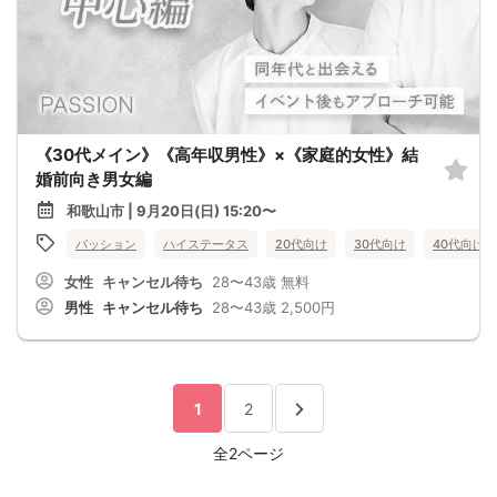
《30代メイン》《高年収男性》×《家庭的女性》結
婚前向き男女編
和歌山市 | 9月20日(日) 15:20〜
パッション
ハイステータス
20代向け
30代向け
40代向け
女性
キャンセル待ち
28〜43歳
無料
男性
キャンセル待ち
28〜43歳
2,500円
1
2
全2ページ