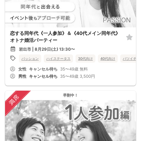
恋する同年代《一人参加》＆《40代メイン同年代》
オトナ婚活パーティー
岩出市 | 8月29日(土) 13:30〜
パッション
ハイステータス
30代向け
40代向け
バツイチ・
女性
キャンセル待ち
35〜49歳
無料
男性
キャンセル待ち
35〜49歳
3,500円
早割中！
満席