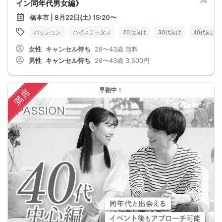
イン同年代男女編》
橋本市 | 8月22日(土) 15:20〜
パッション
ハイステータス
20代向け
30代向け
40代向け
女性
キャンセル待ち
28〜43歳
無料
男性
キャンセル待ち
28〜43歳
3,500円
早割中！
満席