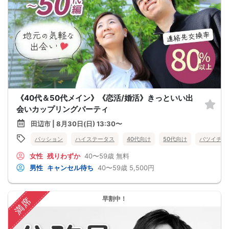
《40代＆50代メイン》《恋活/婚活》きっといい出
会いカップリングパーティ
田辺市 | 8月30日(日) 13:30〜
パッション
ハイステータス
40代向け
50代向け
バツイチ・
女性
残りわずか
40〜59歳
無料
男性
キャンセル待ち
40〜59歳
5,500円
早割中！
満席