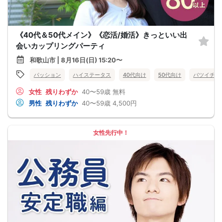
《40代＆50代メイン》《恋活/婚活》きっといい出
会いカップリングパーティ
和歌山市 | 8月16日(日) 15:20〜
パッション
ハイステータス
40代向け
50代向け
バツイチ・
女性
残りわずか
40〜59歳
無料
男性
残りわずか
40〜59歳
4,500円
女性先行中！