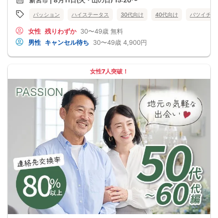
新宮市 | 8月11日(火・山の日) 15:20〜
パッション
ハイステータス
30代向け
40代向け
バツイチ・
女性
残りわずか
30〜49歳
無料
男性
キャンセル待ち
30〜49歳
4,900円
女性7人突破！