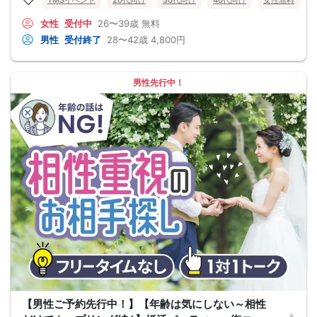
女性
受付中
26〜39歳
無料
男性
受付終了
28〜42歳
4,800円
男性先行中！
【男性ご予約先行中！】【年齢は気にしない～相性