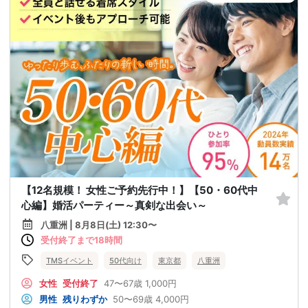
【12名規模！ 女性ご予約先行中！】【50・60代中
心編】婚活パーティー～真剣な出会い～
八重洲 | 8月8日(土) 12:30〜
受付終了まで18時間
TMSイベント
50代向け
東京都
八重洲
女性
受付終了
47〜67歳
1,000円
男性
残りわずか
50〜69歳
4,000円