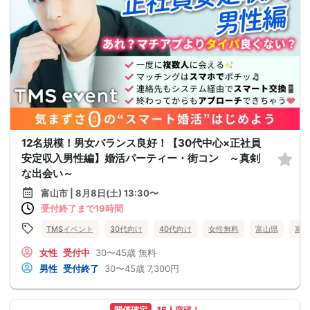
12名規模！男女バランス良好！【30代中心×正社員
安定収入男性編】婚活パーティー・街コン ～真剣
な出会い～
富山市 | 8月8日(土) 13:30〜
受付終了まで19時間
TMSイベント
30代向け
40代向け
女性無料
富山県
富山
女性
受付中
30〜45歳
無料
男性
受付終了
30〜45歳
7,300円
開催確定
15人突破！