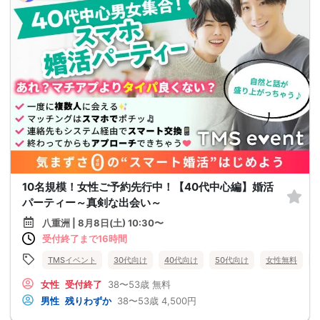
10名規模！女性ご予約先行中！【40代中心編】婚活
パーティー～真剣な出会い～
八重洲 | 8月8日(土) 10:30〜
受付終了まで16時間
TMSイベント
30代向け
40代向け
50代向け
女性無料
女性
受付終了
38〜53歳
無料
男性
残りわずか
38〜53歳
4,500円