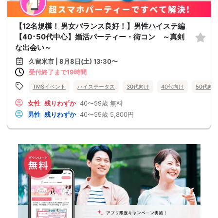
【12名規模！ 男女バランス良好！】男性ハイステ編
【40･50代中心】婚活パーティー・街コン ～真剣
な出会い～
久留米市 | 8月8日(土) 13:30〜
受付終了まで19時間
TMSイベント
ハイステータス
30代向け
40代向け
50代向
女性
残りわずか
40〜59歳
無料
男性
残りわずか
40〜59歳
5,800円