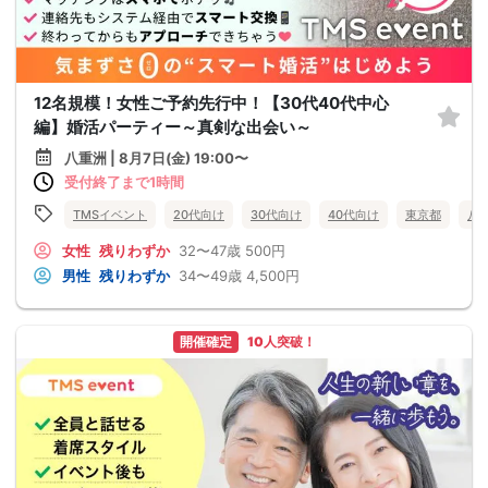
12名規模！女性ご予約先行中！【30代40代中心
編】婚活パーティー～真剣な出会い～
八重洲 | 8月7日(金) 19:00〜
受付終了まで1時間
TMSイベント
20代向け
30代向け
40代向け
東京都
八
女性
残りわずか
32〜47歳
500円
男性
残りわずか
34〜49歳
4,500円
開催確定
10人突破！