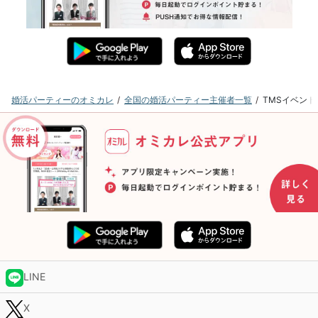
婚活パーティーのオミカレ
全国の婚活パーティー主催者一覧
TMSイベン
LINE
X