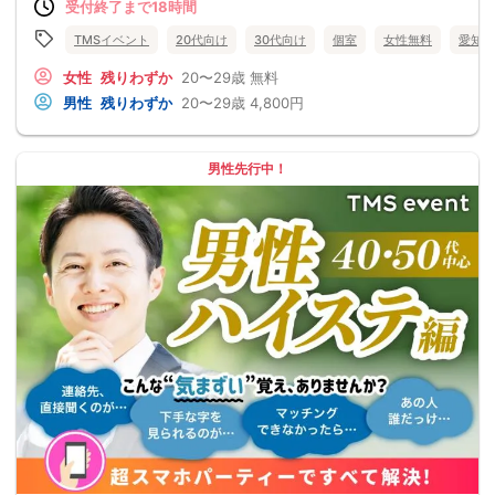
受付終了まで18時間
TMSイベント
20代向け
30代向け
個室
女性無料
愛知県
女性
残りわずか
20〜29歳
無料
男性
残りわずか
20〜29歳
4,800円
男性先行中！