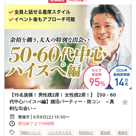
【15名規模！ 男性残2席！ 女性残2席！】【50・60
代中心ハイスぺ編】婚活パーティー・街コン ～真
剣な出会い～
豊橋市 | 8月8日(土) 13:30〜
受付終了まで19時間
TMSイベント
ハイステータス
50代向け
愛知県
豊橋市