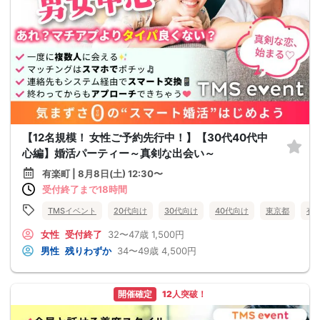
【12名規模！ 女性ご予約先行中！】【30代40代中
心編】婚活パーティー～真剣な出会い～
有楽町 | 8月8日(土) 12:30〜
受付終了まで18時間
TMSイベント
20代向け
30代向け
40代向け
東京都
有
女性
受付終了
32〜47歳
1,500円
男性
残りわずか
34〜49歳
4,500円
開催確定
12人突破！