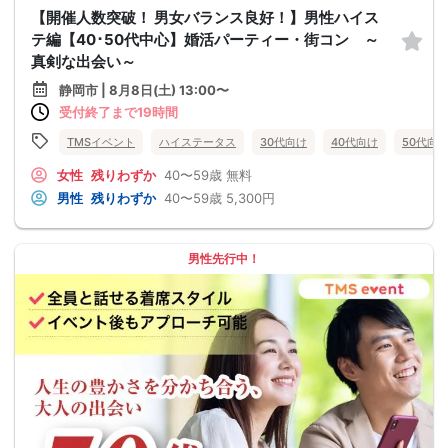
【開催人数突破！ 男女バランス良好！】男性ハイス
テ編【40･50代中心】婚活パーティー・街コン ～
真剣な出会い～
静岡市 | 8月8日(土) 13:00〜
受付終了まで19時間
TMSイベント
ハイステータス
30代向け
40代向け
50代向
女性
残りわずか
40〜59歳
無料
男性
残りわずか
40〜59歳
5,300円
男性先行中！