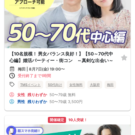
【10名規模！ 男女バランス良好！】【50～70代中
心編】婚活パーティー・街コン ～真剣な出会い～
梅田 | 8月7日(金) 19:00〜
受付終了まで1時間
TMSイベント
50代向け
女性無料
大阪府
梅田
女性
残りわずか
50〜79歳
無料
男性
残りわずか
50〜79歳
3,500円
開催確定
10人突破！