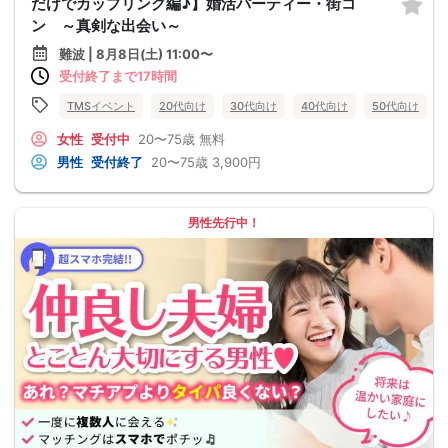
だけでカップリング編♪】婚活パーティー・街コ
ン ～真剣な出会い～
難波 | 8月8日(土) 11:00〜
受付終了まで17時間
TMSイベント
20代向け
30代向け
40代向け
50代向け
女性
受付中
20〜75歳
無料
男性
受付終了
20〜75歳
3,900円
男性先行中！