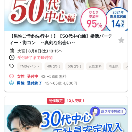
【男性ご予約先行中！】【50代中心編】婚活パーテ
ィー・街コン ～真剣な出会い～
大宮 | 8月8日(土) 13:15〜
受付終了まで19時間
TMSイベント
40代向け
50代向け
女性無料
埼玉県
大宮
女性
受付中
42〜58歳
無料
男性
受付終了
45〜65歳
4,800円
開催確定
12人突破！