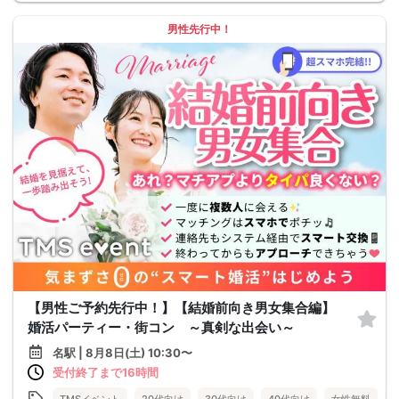
男性先行中！
【男性ご予約先行中！】【結婚前向き男女集合編】
婚活パーティー・街コン ～真剣な出会い～
名駅 | 8月8日(土) 10:30〜
受付終了まで16時間
TMSイベント
20代向け
30代向け
40代向け
女性無料