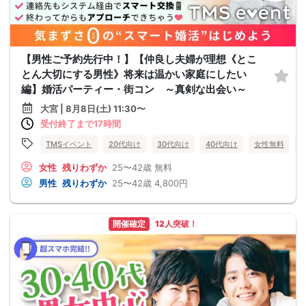
【男性ご予約先行中！】【仲良し夫婦が理想《とこ
とん大切にする男性》将来は温かい家庭にしたい
編】婚活パーティー・街コン ～真剣な出会い～
大宮 | 8月8日(土) 11:30〜
受付終了まで17時間
TMSイベント
20代向け
30代向け
40代向け
女性無料
女性
残りわずか
25〜42歳
無料
男性
残りわずか
25〜42歳
4,800円
開催確定
12人突破！