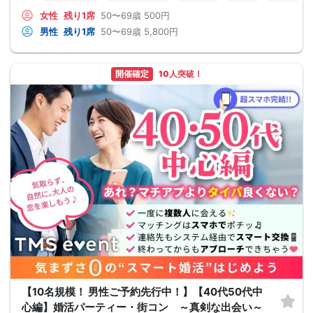
女性
残り1席
50〜69歳
500円
男性
残り1席
50〜69歳
5,800円
開催確定
10人突破！
【10名規模！ 男性ご予約先行中！】【40代50代中
心編】婚活パーティー・街コン ～真剣な出会い～