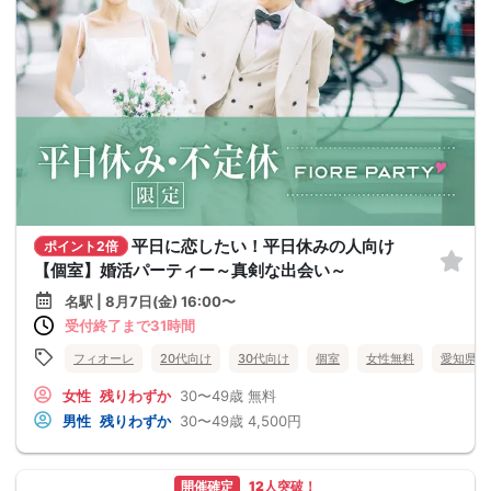
平日に恋したい！平日休みの人向け
ポイント2倍
【個室】婚活パーティー～真剣な出会い～
名駅 | 8月7日(金) 16:00〜
受付終了まで31時間
フィオーレ
20代向け
30代向け
個室
女性無料
愛知県
女性
残りわずか
30〜49歳
無料
男性
残りわずか
30〜49歳
4,500円
開催確定
12人突破！