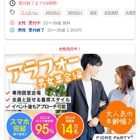
受付終了まで34時間
フィオーレ
20代向け
30代向け
個室
女性無料
兵庫県
女性
受付中
20〜39歳
無料
男性
受付終了
20〜39歳
2,900円
女性先行中！