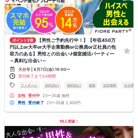
【男性ご予約先行中！】【年収450万
ポイント2倍
円以上or大卒or大手企業勤務or公務員or正社員の包
容力のある】男性との出会い♪個室婚活パーティー
～真剣な出会い～
大分市 | 8月7日(金) 19:00〜
受付終了まで34時間
フィオーレ
20代向け
30代向け
個室
女性無料
大分県
女性
受付中
23〜35歳
無料
男性
受付終了
23〜35歳
2,400円
10人突破！