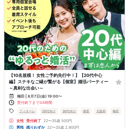
【10名規模！ 女性ご予約先行中！】【20代中心
編】ステキなご縁が繋がる【個室】婚活パーティー
～真剣な出会い～
梅田 | 8月7日(金) 19:00〜
受付終了まで34時間
フィオーレ
20代向け
30代向け
個室
大阪府
梅田
女性
受付終了
22〜35歳
500円
男性
残りわずか
22〜35歳
2,900円