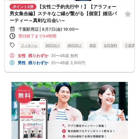
【女性ご予約先行中！】【アラフォー
ポイント2倍
男女集合編】ステキなご縁が繋がる【個室】婚活パ
ーティー～真剣な出会い～
千葉駅周辺 | 8月7日(金) 19:00〜
受付終了まで34時間
フィオーレ
30代向け
40代向け
個室
女性無料
千葉県
女性
残りわずか
35〜48歳
無料
男性
残りわずか
35〜48歳
3,900円