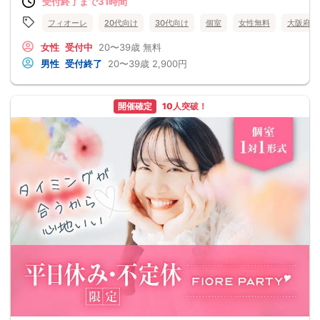
受付終了まで31時間
フィオーレ
20代向け
30代向け
個室
女性無料
大阪府
女性
受付中
20〜39歳
無料
男性
受付終了
20〜39歳
2,900円
開催確定
10人突破！