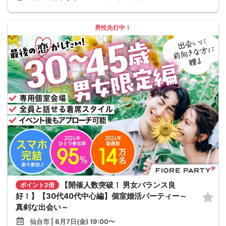
男性先行中！
【開催人数突破！ 男女バランス良
ポイント2倍
好！】【30代40代中心編】個室婚活パーティー～
真剣な出会い～
仙台市 | 8月7日(金) 19:00〜