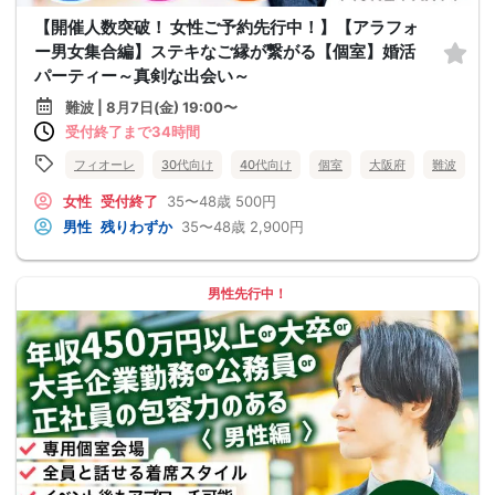
【開催人数突破！ 女性ご予約先行中！】【アラフォ
ー男女集合編】ステキなご縁が繋がる【個室】婚活
パーティー～真剣な出会い～
難波 | 8月7日(金) 19:00〜
受付終了まで34時間
フィオーレ
30代向け
40代向け
個室
大阪府
難波
女性
受付終了
35〜48歳
500円
男性
残りわずか
35〜48歳
2,900円
男性先行中！