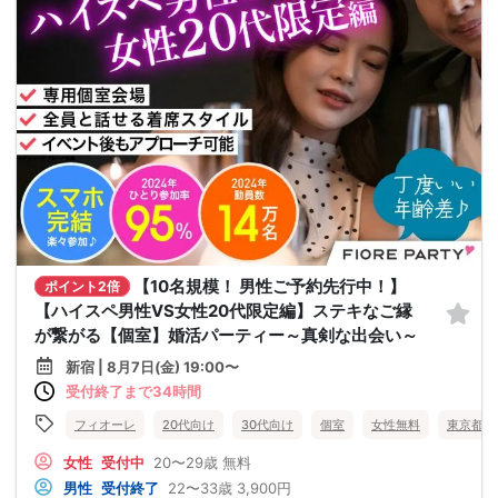
【10名規模！ 男性ご予約先行中！】
ポイント2倍
【ハイスペ男性VS女性20代限定編】ステキなご縁
が繋がる【個室】婚活パーティー～真剣な出会い～
新宿 | 8月7日(金) 19:00〜
受付終了まで34時間
フィオーレ
20代向け
30代向け
個室
女性無料
東京都
女性
受付中
20〜29歳
無料
男性
受付終了
22〜33歳
3,900円