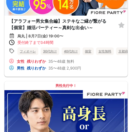
【アラフォー男女集合編】ステキなご縁が繋がる
【個室】婚活パーティー～真剣な出会い～
烏丸 | 8月7日(金) 19:00〜
受付終了まで34時間
フィオーレ
30代向け
40代向け
個室
女性無料
京都府
女性
残りわずか
35〜48歳
無料
男性
残りわずか
35〜48歳
2,900円
男性先行中！