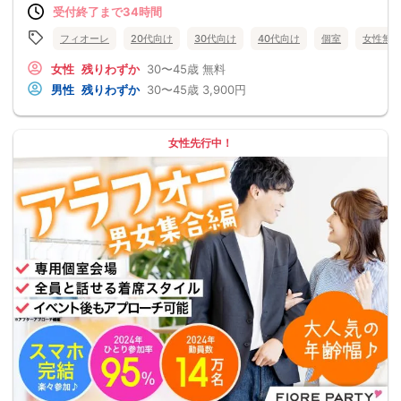
受付終了まで34時間
フィオーレ
20代向け
30代向け
40代向け
個室
女性無
女性
残りわずか
30〜45歳
無料
男性
残りわずか
30〜45歳
3,900円
女性先行中！