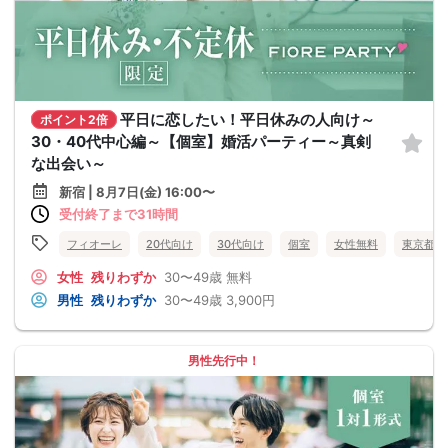
平日に恋したい！平日休みの人向け～
ポイント2倍
30・40代中心編～【個室】婚活パーティー～真剣
な出会い～
新宿 | 8月7日(金) 16:00〜
受付終了まで31時間
フィオーレ
20代向け
30代向け
個室
女性無料
東京都
女性
残りわずか
30〜49歳
無料
男性
残りわずか
30〜49歳
3,900円
男性先行中！