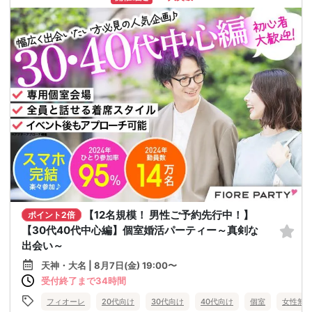
【12名規模！ 男性ご予約先行中！】
ポイント2倍
【30代40代中心編】個室婚活パーティー～真剣な
出会い～
天神・大名 | 8月7日(金) 19:00〜
受付終了まで34時間
フィオーレ
20代向け
30代向け
40代向け
個室
女性無