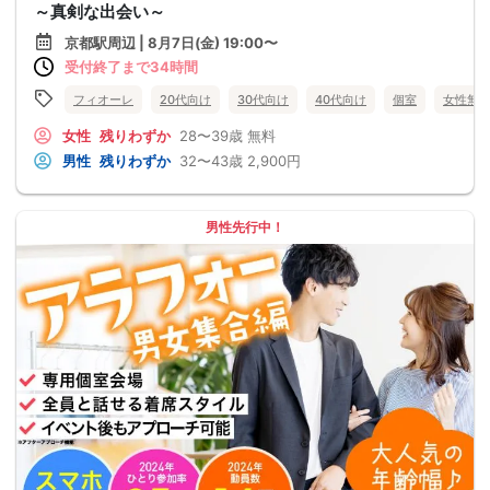
～真剣な出会い～
京都駅周辺 | 8月7日(金) 19:00〜
受付終了まで34時間
フィオーレ
20代向け
30代向け
40代向け
個室
女性無
女性
残りわずか
28〜39歳
無料
男性
残りわずか
32〜43歳
2,900円
男性先行中！