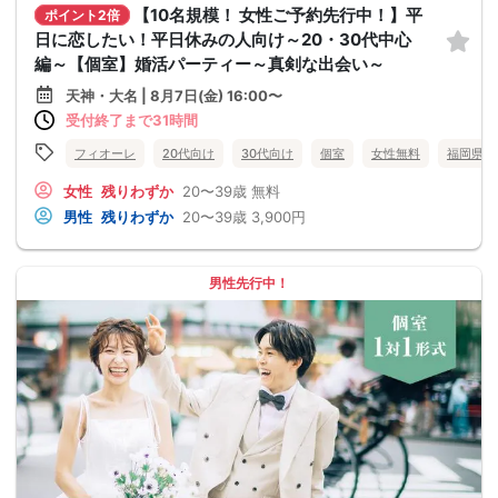
【10名規模！ 女性ご予約先行中！】平
ポイント2倍
日に恋したい！平日休みの人向け～20・30代中心
編～【個室】婚活パーティー～真剣な出会い～
天神・大名 | 8月7日(金) 16:00〜
受付終了まで31時間
フィオーレ
20代向け
30代向け
個室
女性無料
福岡県
女性
残りわずか
20〜39歳
無料
男性
残りわずか
20〜39歳
3,900円
男性先行中！