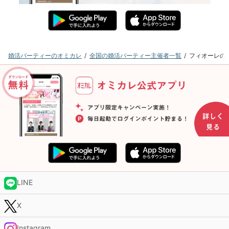
婚活パーティーのオミカレ
全国の婚活パーティー主催者一覧
フィオーレの
LINE
X
Instagram