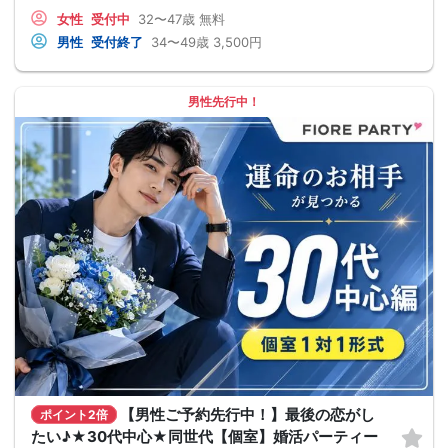
女性
受付中
32〜47歳
無料
男性
受付終了
34〜49歳
3,500円
男性先行中！
【男性ご予約先行中！】最後の恋がし
ポイント2倍
たい♪★30代中心★同世代【個室】婚活パーティー