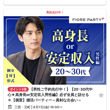
男性先行中！
【男性ご予約先行中！】【20･30代中
ポイント2倍
心★高身長or安定収入男性編】必ず全員と話せる
☆【個室】婚活パーティー～真剣な出会い～
三宮・元町 | 8月7日(金) 19:00〜