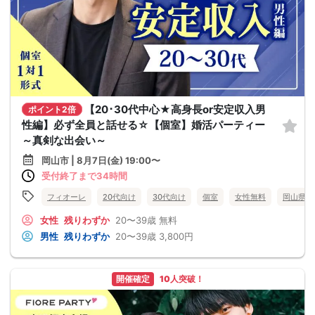
【20･30代中心★高身長or安定収入男
ポイント2倍
性編】必ず全員と話せる☆【個室】婚活パーティー
～真剣な出会い～
岡山市 | 8月7日(金) 19:00〜
受付終了まで34時間
フィオーレ
20代向け
30代向け
個室
女性無料
岡山県
女性
残りわずか
20〜39歳
無料
男性
残りわずか
20〜39歳
3,800円
開催確定
10人突破！