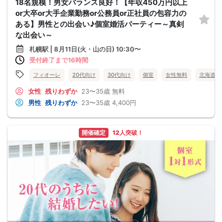
18名規模！男女バランス良好！【年収450万円以上
or大卒or大手企業勤務or公務員or正社員の包容力の
ある】男性との出会い♪個室婚活パーティー～真剣
な出会い～
札幌駅 | 8月11日(火・山の日) 10:30〜
受付終了まで16時間
フィオーレ
20代向け
30代向け
個室
女性無料
北海道
女性
残りわずか
23〜35歳
無料
男性
残りわずか
23〜35歳
4,400円
開催確定
12人突破！