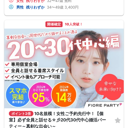
女性
残りわずか
32〜47歳
無料
男性
残りわずか
34〜49歳
3,400円
開催確定
10人突破！
10名規模！女性ご予約先行中！【個
ポイント2倍
室】必ず全員と話せる☆彡20代30代中心婚活パー
ティー～真剣な出会い～