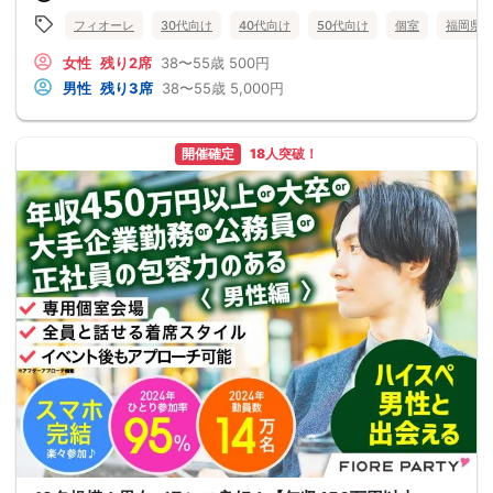
フィオーレ
30代向け
40代向け
50代向け
個室
福岡県
女性
残り2席
38〜55歳
500円
男性
残り3席
38〜55歳
5,000円
開催確定
18人突破！