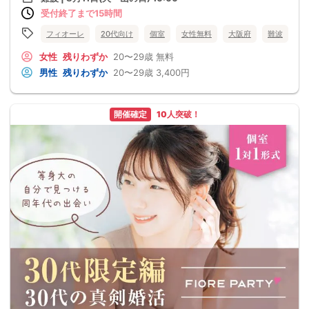
受付終了まで15時間
フィオーレ
20代向け
個室
女性無料
大阪府
難波
女性
残りわずか
20〜29歳
無料
男性
残りわずか
20〜29歳
3,400円
開催確定
10人突破！