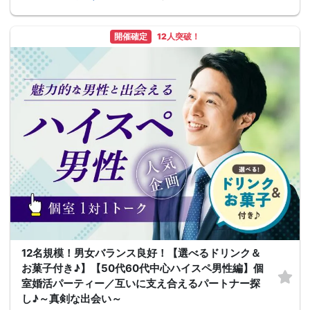
開催確定
12人突破！
12名規模！男女バランス良好！【選べるドリンク＆
お菓子付き♪】【50代60代中心ハイスペ男性編】個
室婚活パーティー／互いに支え合えるパートナー探
し♪～真剣な出会い～