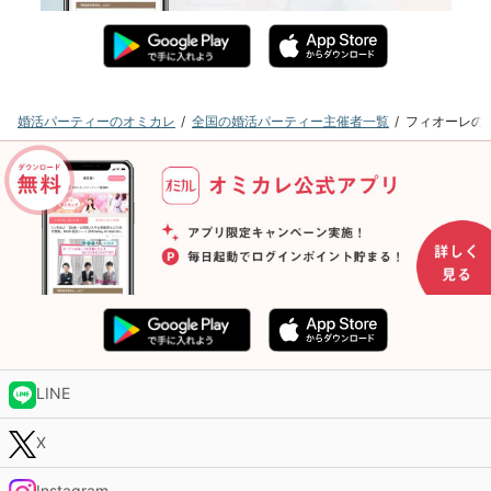
婚活パーティーのオミカレ
全国の婚活パーティー主催者一覧
フィオーレの
LINE
X
Instagram