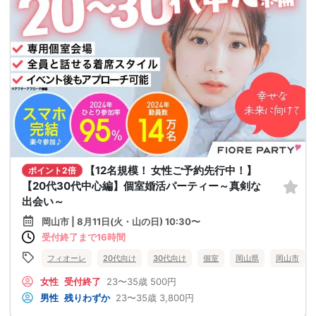
【12名規模！ 女性ご予約先行中！】
ポイント2倍
【20代30代中心編】個室婚活パーティー～真剣な
出会い～
岡山市 | 8月11日(火・山の日) 10:30〜
受付終了まで16時間
フィオーレ
20代向け
30代向け
個室
岡山県
岡山市
女性
受付終了
23〜35歳
500円
男性
残りわずか
23〜35歳
3,800円