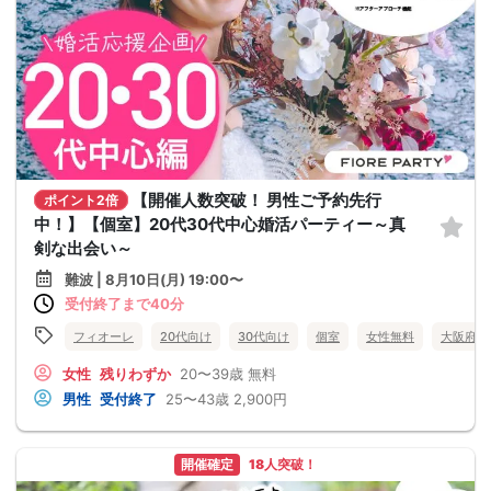
【開催人数突破！ 男性ご予約先行
ポイント2倍
中！】【個室】20代30代中心婚活パーティー～真
剣な出会い～
難波 | 8月10日(月) 19:00〜
受付終了まで40分
フィオーレ
20代向け
30代向け
個室
女性無料
大阪府
女性
残りわずか
20〜39歳
無料
男性
受付終了
25〜43歳
2,900円
開催確定
18人突破！