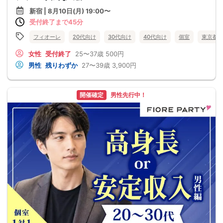
新宿 | 8月10日(月) 19:00〜
受付終了まで45分
フィオーレ
20代向け
30代向け
40代向け
個室
東京都
女性
受付終了
25〜37歳
500円
男性
残りわずか
27〜39歳
3,900円
開催確定
男性先行中！