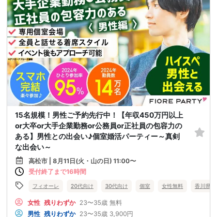
15名規模！男性ご予約先行中！【年収450万円以上
or大卒or大手企業勤務or公務員or正社員の包容力の
ある】男性との出会い♪個室婚活パーティー～真剣
な出会い～
高松市 | 8月11日(火・山の日) 11:00〜
受付終了まで16時間
フィオーレ
20代向け
30代向け
個室
女性無料
香川県
女性
残りわずか
23〜35歳
無料
男性
残りわずか
23〜35歳
3,900円