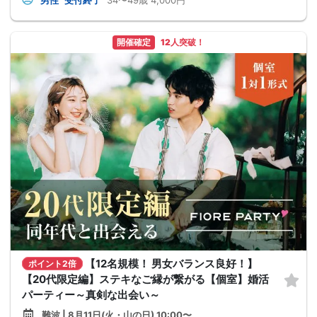
開催確定
12人突破！
【12名規模！ 男女バランス良好！】
ポイント2倍
【20代限定編】ステキなご縁が繋がる【個室】婚活
パーティー～真剣な出会い～
難波 | 8月11日(火・山の日) 10:00〜