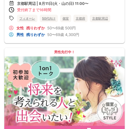
京都駅周辺 | 8月11日(火・山の日) 11:00〜
受付終了まで16時間
フィオーレ
50代向け
個室
京都府
京都駅周辺
女性
残りわずか
50〜69歳
500円
男性
残りわずか
50〜69歳
4,300円
男性先行中！