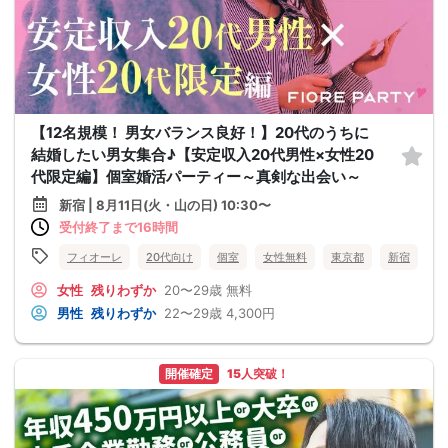
【12名規模！ 男女バランス良好！】20代のうちに
結婚したい男女集合♪【安定収入20代男性×女性20
代限定編】個室婚活パーティー～真剣な出会い～
新宿 | 8月11日(火・山の日) 10:30〜
受付終了まで16時間
フィオーレ
20代向け
個室
女性無料
東京都
新宿
女性
残りわずか
20〜29歳
無料
男性
残りわずか
22〜29歳
4,300円
開催確定
15人突破！