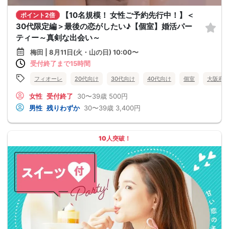
【10名規模！ 女性ご予約先行中！】＜
ポイント2倍
30代限定編＞最後の恋がしたい♪【個室】婚活パー
ティー～真剣な出会い～
梅田 | 8月11日(火・山の日) 10:00〜
受付終了まで15時間
フィオーレ
20代向け
30代向け
40代向け
個室
大阪府
女性
受付終了
30〜39歳
500円
男性
残りわずか
30〜39歳
3,400円
10人突破！