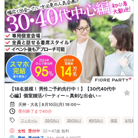
【18名規模！ 男性ご予約先行中！】【30代40代中
心編】個室婚活パーティー～真剣な出会い～
天神・大名 | 8月10日(月) 19:00〜
受付終了まで40分
フィオーレ
20代向け
30代向け
40代向け
個室
女性無
女性
受付中
32〜47歳
無料
男性
受付終了
34〜49歳
4,000円