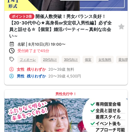
開催人数突破！男女バランス良好！
ポイント2倍
【20･30代中心★高身長or安定収入男性編】必ず全
員と話せる☆【個室】婚活パーティー～真剣な出会
い～
名駅 | 8月10日(月) 19:00〜
受付終了まで45分
フィオーレ
20代向け
30代向け
個室
女性無料
愛知県
女性
残りわずか
20〜39歳
無料
男性
残りわずか
20〜39歳
4,500円
男性先行中！