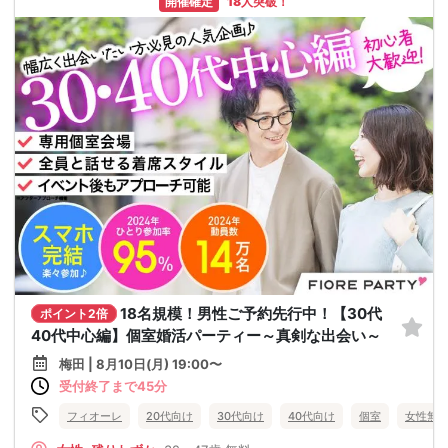
開催確定
18人突破！
18名規模！男性ご予約先行中！【30代
ポイント2倍
40代中心編】個室婚活パーティー～真剣な出会い～
梅田 | 8月10日(月) 19:00〜
受付終了まで45分
フィオーレ
20代向け
30代向け
40代向け
個室
女性無