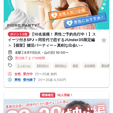
【10名規模！ 男性ご予約先行中！】ス
ポイント2倍
イーツ付きSP♪＜同世代で恋する♪Under35限定編
＞【個室】婚活パーティー～真剣な出会い～
名駅 | 8月11日(火・山の日) 10:30〜
受付終了まで16時間
フィオーレ
20代向け
30代向け
個室
女性無料
愛知県
女性
受付中
25〜35歳
無料
男性
受付終了
25〜35歳
4,500円
開催確定
12人突破！