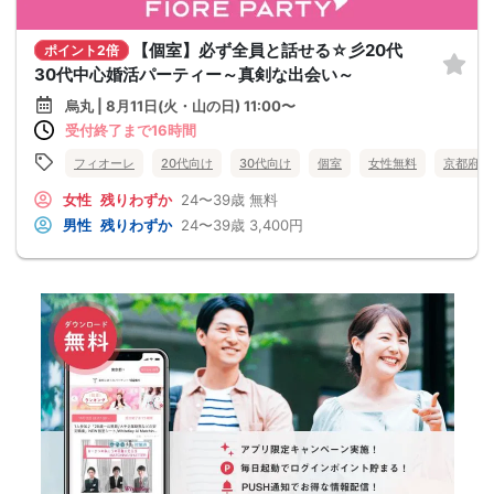
【個室】必ず全員と話せる☆彡20代
ポイント2倍
30代中心婚活パーティー～真剣な出会い～
烏丸 | 8月11日(火・山の日) 11:00〜
受付終了まで16時間
フィオーレ
20代向け
30代向け
個室
女性無料
京都府
女性
残りわずか
24〜39歳
無料
男性
残りわずか
24〜39歳
3,400円