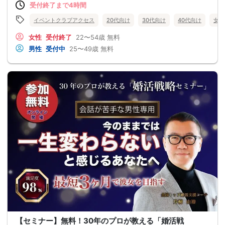
受付終了まで4時間
イベントクラブアクセス
20代向け
30代向け
40代向け
女性
女性
受付終了
22〜54歳
無料
男性
受付中
25〜49歳
無料
【セミナー】無料！30年のプロが教える「婚活戦