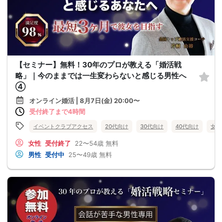
【セミナー】無料！30年のプロが教える「婚活戦
略」｜今のままでは一生変わらないと感じる男性へ
④
オンライン婚活 | 8月7日(金) 20:00〜
受付終了まで4時間
イベントクラブアクセス
20代向け
30代向け
40代向け
女性
女性
受付終了
22〜54歳
無料
男性
受付中
25〜49歳
無料