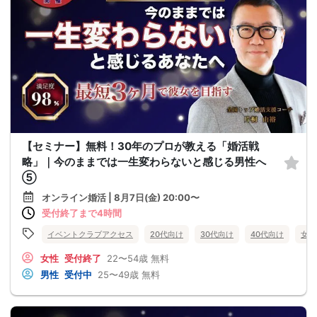
【セミナー】無料！30年のプロが教える「婚活戦
略」｜今のままでは一生変わらないと感じる男性へ
⑤
オンライン婚活 | 8月7日(金) 20:00〜
受付終了まで4時間
イベントクラブアクセス
20代向け
30代向け
40代向け
女性
女性
受付終了
22〜54歳
無料
男性
受付中
25〜49歳
無料