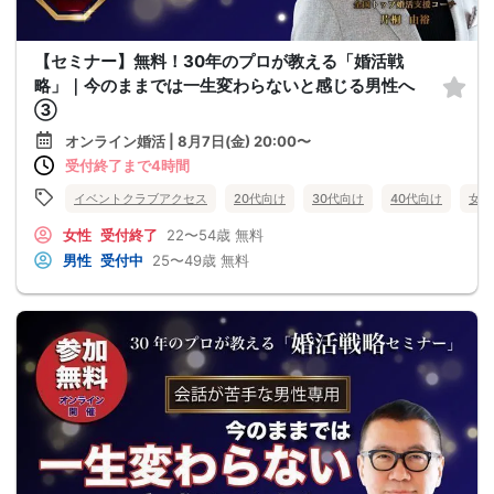
【セミナー】無料！30年のプロが教える「婚活戦
略」｜今のままでは一生変わらないと感じる男性へ
③
オンライン婚活 | 8月7日(金) 20:00〜
受付終了まで4時間
イベントクラブアクセス
20代向け
30代向け
40代向け
女性
女性
受付終了
22〜54歳
無料
男性
受付中
25〜49歳
無料