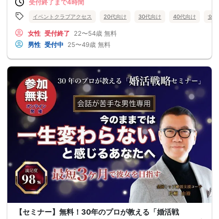
受付終了まで4時間
イベントクラブアクセス
20代向け
30代向け
40代向け
女性
女性
受付終了
22〜54歳
無料
男性
受付中
25〜49歳
無料
【セミナー】無料！30年のプロが教える「婚活戦