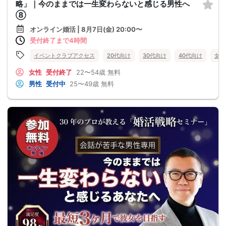
略」｜今のままでは一生変わらないと感じる男性へ
⑧
オンライン婚活 | 8月7日(金) 20:00〜
受付終了まで4時間
イベントクラブアクセス
20代向け
30代向け
40代向け
女性
女性
受付終了
22〜54歳
無料
男性
受付中
25〜49歳
無料