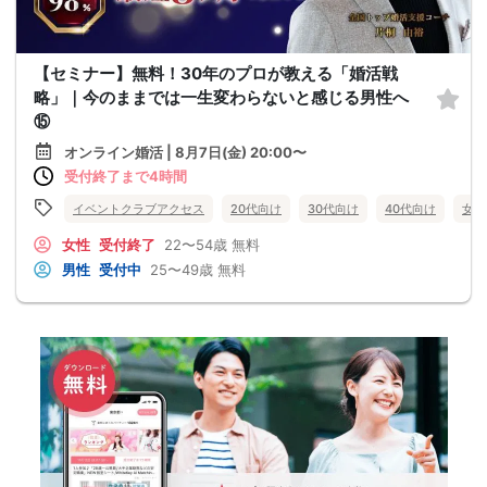
【セミナー】無料！30年のプロが教える「婚活戦
略」｜今のままでは一生変わらないと感じる男性へ
⑮
オンライン婚活 | 8月7日(金) 20:00〜
受付終了まで4時間
イベントクラブアクセス
20代向け
30代向け
40代向け
女性
女性
受付終了
22〜54歳
無料
男性
受付中
25〜49歳
無料