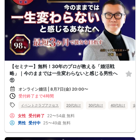
【セミナー】無料！30年のプロが教える「婚活戦
略」｜今のままでは一生変わらないと感じる男性へ
⑪
オンライン婚活 | 8月7日(金) 20:00〜
受付終了まで4時間
イベントクラブアクセス
20代向け
30代向け
40代向け
女性
女性
受付終了
22〜54歳
無料
男性
受付中
25〜49歳
無料