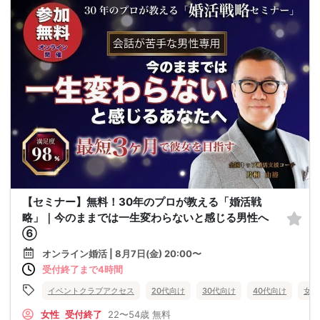
【セミナー】無料！30年のプロが教える「婚活戦
略」｜今のままでは一生変わらないと感じる男性へ
⑥
オンライン婚活 | 8月7日(金) 20:00〜
受付終了まで4時間
イベントクラブアクセス
20代向け
30代向け
40代向け
女性
女性
受付終了
22〜54歳
無料