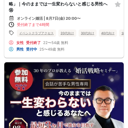
略」｜今のままでは一生変わらないと感じる男性へ
⑭
オンライン婚活 | 8月7日(金) 20:00〜
受付終了まで4時間
イベントクラブアクセス
20代向け
30代向け
40代向け
女性
女性
受付終了
22〜54歳
無料
男性
受付中
25〜49歳
無料