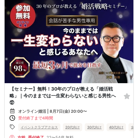
【セミナー】無料！30年のプロが教える「婚活戦
略」｜今のままでは一生変わらないと感じる男性へ
⑫
オンライン婚活 | 8月7日(金) 20:00〜
受付終了まで4時間
イベントクラブアクセス
20代向け
30代向け
40代向け
女性
女性
受付終了
22〜54歳
無料