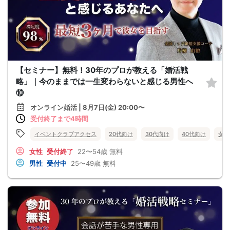
【セミナー】無料！30年のプロが教える「婚活戦
略」｜今のままでは一生変わらないと感じる男性へ
⑩
オンライン婚活 | 8月7日(金) 20:00〜
受付終了まで4時間
イベントクラブアクセス
20代向け
30代向け
40代向け
女性
女性
受付終了
22〜54歳
無料
男性
受付中
25〜49歳
無料