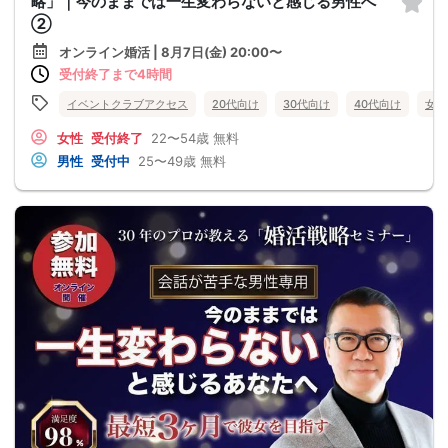
略」｜今のままでは一生変わらないと感じる男性へ
②
オンライン婚活 | 8月7日(金) 20:00〜
受付終了まで4時間
イベントクラブアクセス
20代向け
30代向け
40代向け
女性
女性
受付終了
22〜54歳
無料
男性
受付中
25〜49歳
無料