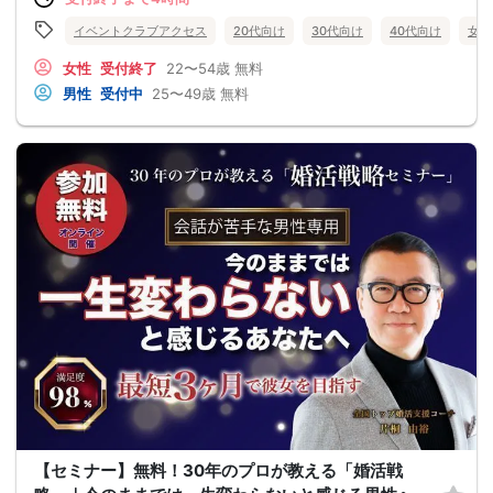
イベントクラブアクセス
20代向け
30代向け
40代向け
女性
女性
受付終了
22〜54歳
無料
男性
受付中
25〜49歳
無料
【セミナー】無料！30年のプロが教える「婚活戦