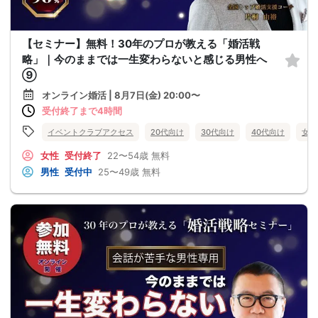
【セミナー】無料！30年のプロが教える「婚活戦
略」｜今のままでは一生変わらないと感じる男性へ
⑨
オンライン婚活 | 8月7日(金) 20:00〜
受付終了まで4時間
イベントクラブアクセス
20代向け
30代向け
40代向け
女性
女性
受付終了
22〜54歳
無料
男性
受付中
25〜49歳
無料