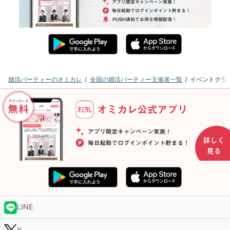
婚活パーティーのオミカレ
全国の婚活パーティー主催者一覧
イベントクラ
LINE
X