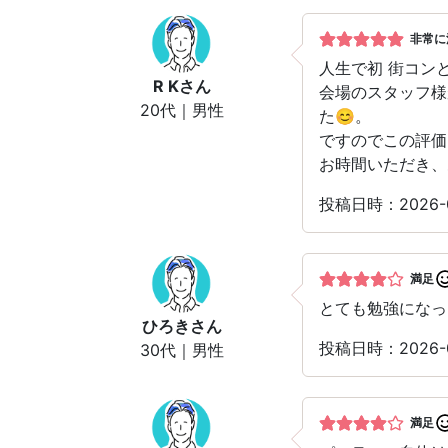
非常に
人生で初 街コン
R K
さん
会場のスタッフ様
20代｜男性
た😊。
ですのでこの評価
お時間いただき、
投稿日時：2026
満足
とても勉強になっ
ひろき
さん
投稿日時：2026
30代｜男性
満足