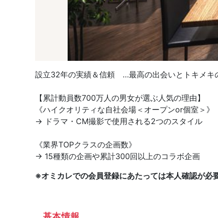
設立32年の実績＆信頼 …最高の出会いとトキメキの
【累計動員数700万人の男女が選ぶ人気の理由】
《ハイクオリティな自社会場＜オープンor個室＞》
→ ドラマ・CM撮影で使用される2つのスタイル
《業界TOPクラスの企画数》
→ 15種類の企画や累計300回以上のコラボ企画
※オミカレでの会員登録にあたっては本人確認が必
基本情報