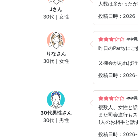
人数は多かったが
J
さん
投稿日時：2026
30代｜女性
やや満
昨日のParty
りな
さん
30代｜女性
又機会があれば行
投稿日時：2026
やや満
複数人、女性と話
30代男性
さん
また司会進行もス
30代｜男性
1人のお相手と話
投稿日時：2026-