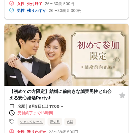
女性
受付終了
26〜30歳
500円
男性
残りわずか
26〜30歳
5,300円
【初めての方限定】結婚に前向きな誠実男性と出会
える安心婚活Party♪
名駅 | 8月8日(土) 11:00〜
受付終了まで16時間
シャンクレール
愛知県
名駅
女性
残りわずか
23〜38歳
500円