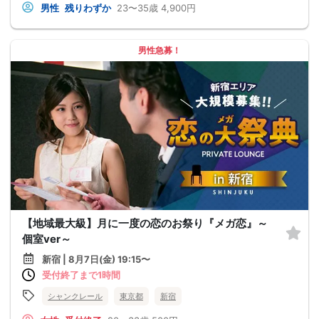
男性
残りわずか
23〜35歳
4,900円
男性急募！
【地域最大級】月に一度の恋のお祭り『メガ恋』～
個室ver～
新宿 | 8月7日(金) 19:15〜
受付終了まで1時間
シャンクレール
東京都
新宿