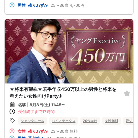
男性
残りわずか
25〜36歳
4,700円
★将来有望株★若手年収450万以上の男性と将来を
考えたい女性向けParty♪
名駅 | 8月8日(土) 11:45〜
受付終了まで17時間
シャンクレール
ハイステータス
20代向け
女性無料
愛知県
女性
残りわずか
23〜30歳
無料