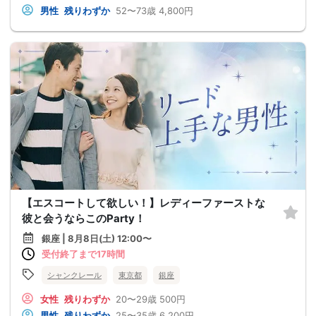
男性
残りわずか
52〜73歳
4,800円
【エスコートして欲しい！】レディーファーストな
彼と会うならこのParty！
銀座 | 8月8日(土) 12:00〜
受付終了まで17時間
シャンクレール
東京都
銀座
女性
残りわずか
20〜29歳
500円
男性
残りわずか
25〜35歳
6,200円