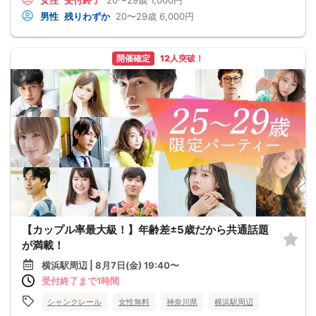
男性
残りわずか
20〜29歳
6,000円
開催確定
12人突破！
【カップル率最大級！】年齢差±5歳だから共通話題
が満載！
横浜駅周辺 | 8月7日(金) 19:40〜
受付終了まで1時間
シャンクレール
女性無料
神奈川県
横浜駅周辺