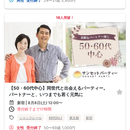
男性
受付終了
24〜31歳
5,900円
18人突破！
【50・60代中心】同世代と出会えるパーティー。
パートナーと、いつまでも若く元気に
新宿 | 8月8日(土) 12:00〜
受付終了まで17時間
シャンクレール
50代向け
東京都
新宿
女性
受付終了
50〜69歳
1,000円