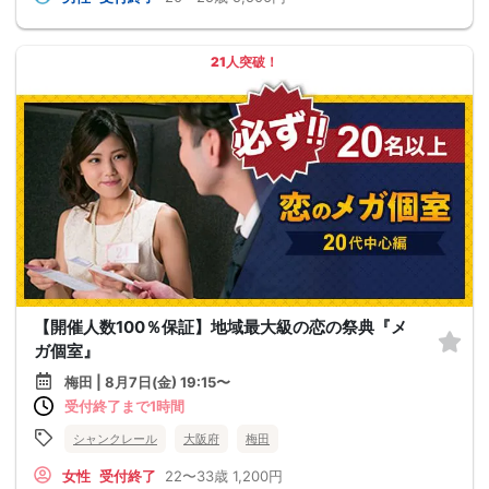
21人突破！
【開催人数100％保証】地域最大級の恋の祭典『メ
ガ個室』
梅田 | 8月7日(金) 19:15〜
受付終了まで1時間
シャンクレール
大阪府
梅田
女性
受付終了
22〜33歳
1,200円