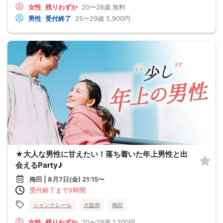
女性
残りわずか
20〜28歳
無料
男性
受付終了
25〜29歳
5,900円
★大人な男性に甘えたい！落ち着いた年上男性と出
会えるParty♪
梅田 | 8月7日(金) 21:15〜
受付終了まで3時間
シャンクレール
大阪府
梅田
女性
残りわずか
20〜29歳
1,200円