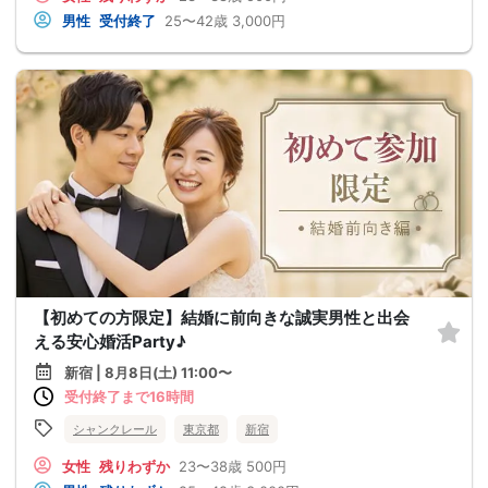
男性
受付終了
25〜42歳
3,000円
【初めての方限定】結婚に前向きな誠実男性と出会
える安心婚活Party♪
新宿 | 8月8日(土) 11:00〜
受付終了まで16時間
シャンクレール
東京都
新宿
女性
残りわずか
23〜38歳
500円