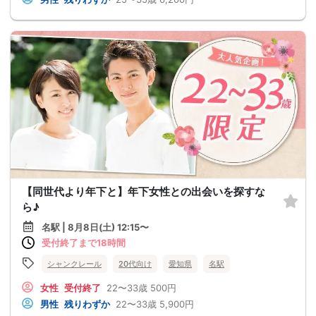
【同世代より年下と】年下女性との出会いを探すな
ら♪
名駅 | 8月8日(土) 12:15〜
受付終了まで18時間
シャンクレール
20代向け
愛知県
名駅
女性
受付終了
22〜33歳
500円
男性
残りわずか
22〜33歳
5,900円