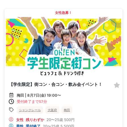
女性急募！
【学生限定】街コン・合コン・飲み会イベント！
梅田 | 8月7日(金) 19:00〜
受付終了まで57分
シャンクレール
大阪府
梅田
女性
残りわずか
20〜25歳
500円
男性
受付終了
20〜25歳
5,500円