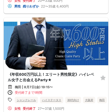
女性
受付終了
20〜33歳
500円
男性
残りわずか
22〜35歳
6,400円
《年収600万円以上！エリート男性限定》ハイレベ
ル女子と出会えるParty★
梅田 | 8月7日(金) 19:15〜
受付終了まで1時間
シャンクレール
ハイステータス
30代向け
大阪府
梅田
女性
受付終了
27〜37歳
1,500円