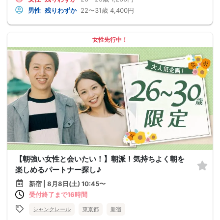
男性
残りわずか
22〜31歳
4,400円
女性先行中！
【朝強い女性と会いたい！】朝派！気持ちよく朝を
楽しめるパートナー探し♪
新宿 | 8月8日(土) 10:45〜
受付終了まで16時間
シャンクレール
東京都
新宿