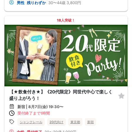
男性
残りわずか
30〜44歳
3,800円
18人突破！
【★飲食付き★】《20代限定》同世代中心で楽しく
盛り上がろう！
新宿 | 8月7日(金) 19:30〜
受付終了まで1時間
シャンクレール
20代向け
東京都
新宿
女性
受付終了
20〜29歳
1,000円