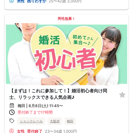
男性
残りわずか
25〜42歳
3,000円
男性急募！
【まずは！これに参加して！】婚活初心者向け同
士、リラックスできる人気企画♪
梅田 | 8月8日(土) 11:45〜
受付終了まで17時間
シャンクレール
大阪府
梅田
女性
受付終了
23〜34歳
1,000円