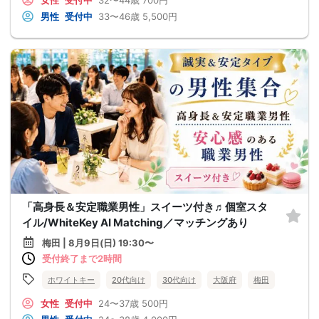
女性
受付中
32〜44歳
700円
男性
受付中
33〜46歳
5,500円
「高身長＆安定職業男性」スイーツ付き♬個室スタ
イル/WhiteKey AI Matching／マッチングあり
梅田 | 8月9日(日) 19:30〜
受付終了まで2時間
ホワイトキー
20代向け
30代向け
大阪府
梅田
女性
受付中
24〜37歳
500円