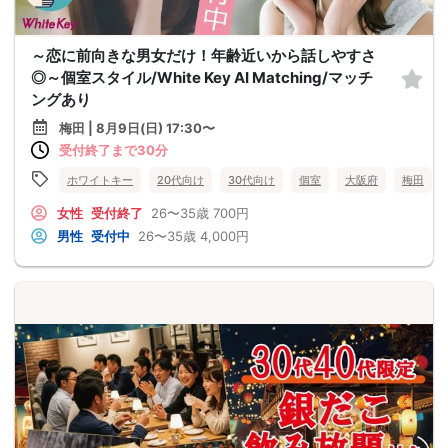
～恋に前向きな男女だけ！年齢近いから話しやすさ
◎～個室スタイル/White Key AI Matching/マッチ
ングあり
梅田 | 8月9日(日) 17:30〜
受付終了まで30分
ホワイトキー
20代向け
30代向け
個室
大阪府
梅田
女性
受付終了
26〜35歳
700円
男性
受付中
26〜35歳
4,000円