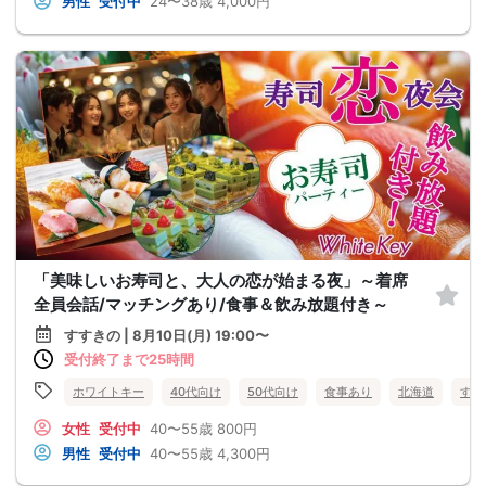
男性
受付中
24〜38歳
4,000円
「美味しいお寿司と、大人の恋が始まる夜」～着席
全員会話/マッチングあり/食事＆飲み放題付き～
すすきの | 8月10日(月) 19:00〜
受付終了まで25時間
ホワイトキー
40代向け
50代向け
食事あり
北海道
すす
女性
受付中
40〜55歳
800円
男性
受付中
40〜55歳
4,300円