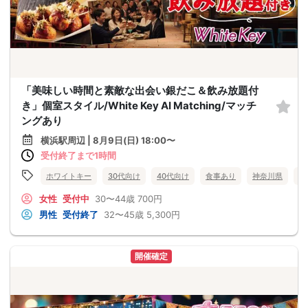
「美味しい時間と素敵な出会い銀だこ＆飲み放題付
き」個室スタイル/White Key AI Matching/マッチ
ングあり
横浜駅周辺 | 8月9日(日) 18:00〜
受付終了まで1時間
ホワイトキー
30代向け
40代向け
食事あり
神奈川県
横
女性
受付中
30〜44歳
700円
男性
受付終了
32〜45歳
5,300円
開催確定