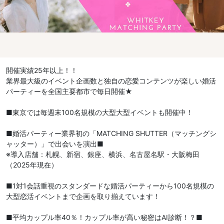
開催実績25年以上！！
業界最大級のイベント企画数と独自の恋愛コンテンツが楽しい婚活
パーティーを全国主要都市で毎日開催★
■東京では毎週末100名規模の大型大型イベントも開催中！
■婚活パーティー業界初の「MATCHING SHUTTER（マッチングシ
ャッター）」で出会いを演出■
※導入店舗：札幌、新宿、銀座、横浜、名古屋名駅・大阪梅田
（2025年現在）
■1対1会話重視のスタンダードな婚活パーティーから100名規模の
大型恋活イベントまで企画を取り揃えています！
■平均カップル率40％！カップル率が高い秘密はAI診断！？■