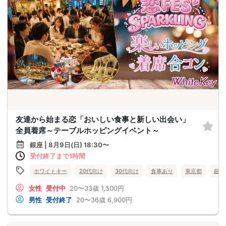
友達から始まる恋「おいしい食事と新しい出会い」
全員着席～テーブルホッピングイベント～
銀座 | 8月9日(日) 18:30〜
受付終了まで1時間
ホワイトキー
20代向け
30代向け
食事あり
東京都
銀座
女性
受付中
20〜33歳
1,500円
男性
受付終了
20〜36歳
6,900円