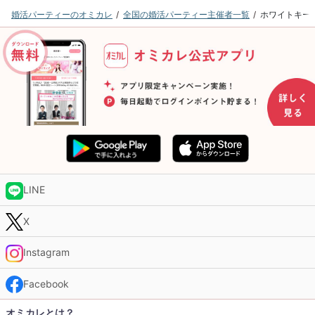
婚活パーティーのオミカレ
全国の婚活パーティー主催者一覧
ホワイトキー
LINE
X
Instagram
Facebook
オミカレとは？