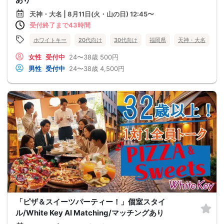
天神・大名 | 8月11日(火・山の日) 12:45〜
受付終了まで43時間
ホワイトキー
20代向け
30代向け
福岡県
天神・大名
女性
受付中
24〜38歳
500円
男性
受付中
24〜38歳
4,500円
「ピザ＆スイーツパーティー！」個室スタイ
ル/White Key AI Matching/マッチングあり