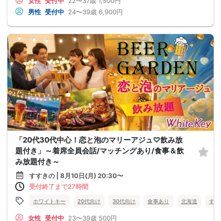
女性
受付中
22〜37歳
1,500円
男性
受付中
24〜39歳
6,900円
「20代30代中心！恋と泡のマリーアジュ♡飲み放
題付き」～着席全員会話/マッチングあり/食事＆飲
み放題付き～
すすきの | 8月10日(月) 20:30〜
受付終了まで27時間
ホワイトキー
20代向け
30代向け
食事あり
北海道
すす
女性
受付中
23〜39歳
500円