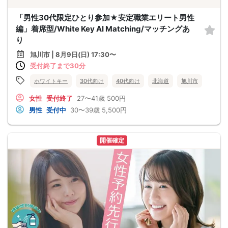
「男性30代限定ひとり参加★安定職業エリート男性
編」着席型/White Key AI Matching/マッチングあ
り
旭川市 | 8月9日(日) 17:30〜
受付終了まで30分
ホワイトキー
30代向け
40代向け
北海道
旭川市
女性
受付終了
27〜41歳
500円
男性
受付中
30〜39歳
5,500円
開催確定