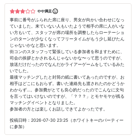
やや満足
事前に番号がふられた席に座り、男女が向かい合わせになっ
ていました。来ていない人もいたようで相手の席に人がいな
い方もいて、スタッフが席の場所を調整したらローテーショ
ンのターンが少なくなってフリータイムがもう少し延びたん
じゃないかなと思います。
街コンのスタッフって緊張している参加者を和ますために、
司会の挨拶とかされるんじゃないかな〜って思うのですが、
放送だけだったのでなんだかライアーゲームをしているみた
いでした。
最後マッチングしたと封筒の紙に書いてあったのですが、お
相手はどこにもおらず。書いた連絡先も渡されたのかどうか
わからず…。参加費がとても良心的だったのでこんなに文句
を言ってはいけないのですが、「？？？」とモヤモヤが残る
マッチングイベントとなりました。
参加者の方とは楽しくお話しできてよかったです。
投稿日時：2026-07-30 23:25（ホワイトキーのパーティー
に参加）