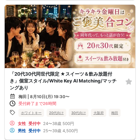
「20代30代同世代限定 ★スイーツ＆飲み放題付
き」個室スタイル/White Key AI Matching/マッチ
ングあり
梅田 | 8月10日(月) 19:30〜
受付終了まで26時間
ホワイトキー
20代向け
30代向け
大阪府
梅田
女性
受付中
24〜38歳
500円
男性
受付中
25〜39歳
4,500円