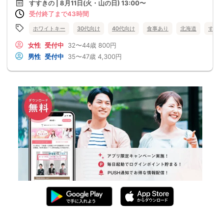
すすきの | 8月11日(火・山の日) 13:00〜
受付終了まで43時間
ホワイトキー
30代向け
40代向け
食事あり
北海道
すす
女性
受付中
32〜44歳
800円
男性
受付中
35〜47歳
4,300円