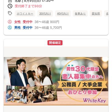
名駅 | 8月9日(日) 17:30〜
受付終了まで30分
ホワイトキー
30代向け
40代向け
食事あり
愛知県
名駅
女性
受付中
36〜46歳
900円
男性
受付中
36〜46歳
5,700円
開催確定