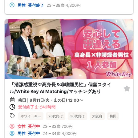
男性
受付終了
23〜39歳
4,300円
「清潔感重視♡高身長＆非喫煙男性」個室スタイ
ル/White Key AI Matching/マッチングあり
梅田 | 8月11日(火・山の日) 12:00〜
受付終了まで42時間
ホワイトキー
20代向け
30代向け
大阪府
梅田
女性
受付中
23〜33歳
700円
男性
受付中
24〜34歳
4,000円