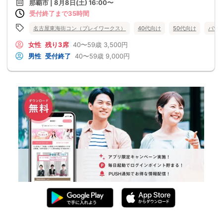
那覇市 | 8月8日(土) 16:00〜
受付終了まで35時間
名古屋東海街コン（プレイワークス）
40代向け
50代向け
バツ
女性
残り3席
40〜59歳
3,500円
男性
受付終了
40〜59歳
9,000円