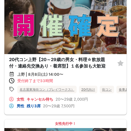
20代コン上野【20～29歳の男女・料理☆飲放題
付・連絡先交換あり・着席型】１名参加も大歓迎
上野 | 8月8日(土) 14:00〜
受付終了まで33時間
名古屋東海街コン（プレイワークス）
20代向け
街コン
食事あ
女性
キャンセル待ち
20〜29歳
2,000円
男性
残り3席
20〜29歳
7,500円
女性先行中！