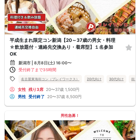
平成生まれ限定コン新潟【20～37歳の男女・料理
☆飲放題付・連絡先交換あり・着席型】１名参加
OK
新潟市 | 8月8日(土) 16:00〜
受付終了まで35時間
名古屋東海街コン（プレイワークス）
20代向け
30代向け
街コ
女性
残り3席
20〜37歳
1,500円
男性
受付終了
20〜37歳
8,500円
男性急募！