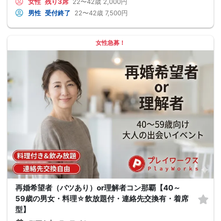
女性
残り3席
22〜42歳
2,000円
男性
受付終了
22〜42歳
7,500円
女性急募！
再婚希望者（バツあり）or理解者コン那覇【40～
59歳の男女・料理☆飲放題付・連絡先交換有・着席
型】