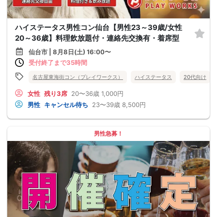
ハイステータス男性コン仙台【男性23～39歳/女性
20～36歳】料理飲放題付・連絡先交換有・着席型
仙台市 | 8月8日(土) 16:00〜
受付終了まで35時間
名古屋東海街コン（プレイワークス）
ハイステータス
20代向け
女性
残り3席
20〜36歳
1,000円
男性
キャンセル待ち
23〜39歳
8,500円
男性急募！