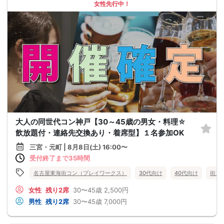
女性先行中！
大人の同世代コン神戸【30～45歳の男女・料理☆
飲放題付・連絡先交換あり・着席型】１名参加OK
三宮・元町 | 8月8日(土) 16:00〜
受付終了まで35時間
名古屋東海街コン（プレイワークス）
30代向け
40代向け
街コ
女性
残り2席
30〜45歳
2,500円
男性
残り2席
30〜45歳
7,000円