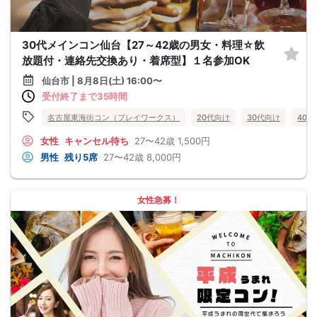
30代メインコン仙台【27～42歳の男女・料理☆飲
放題付・連絡先交換あり・着席型】１名参加OK
仙台市 | 8月8日(土) 16:00〜
受付終了まで35時間
名古屋東海街コン（プレイワークス）
20代向け
30代向け
40
女性
キャンセル待ち
27〜42歳
1,500円
男性
残り5席
27〜42歳
8,000円
女性急募！