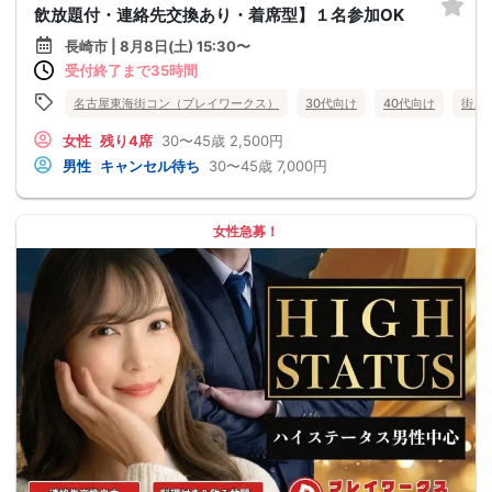
飲放題付・連絡先交換あり・着席型】１名参加OK
長崎市 | 8月8日(土) 15:30〜
受付終了まで35時間
名古屋東海街コン（プレイワークス）
30代向け
40代向け
街コ
女性
残り4席
30〜45歳
2,500円
男性
キャンセル待ち
30〜45歳
7,000円
女性急募！