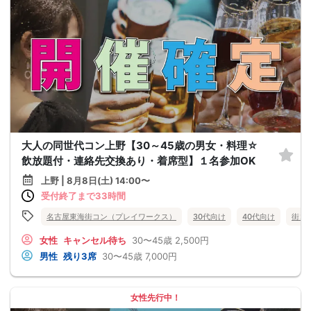
大人の同世代コン上野【30～45歳の男女・料理☆
飲放題付・連絡先交換あり・着席型】１名参加OK
上野 | 8月8日(土) 14:00〜
受付終了まで33時間
名古屋東海街コン（プレイワークス）
30代向け
40代向け
街コ
女性
キャンセル待ち
30〜45歳
2,500円
男性
残り3席
30〜45歳
7,000円
女性先行中！