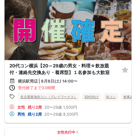
20代コン横浜【20～29歳の男女・料理☆飲放題
付・連絡先交換あり・着席型】１名参加も大歓迎
横浜駅周辺 | 8月8日(土) 14:00〜
受付終了まで33時間
名古屋東海街コン（プレイワークス）
20代向け
街コン
食事あ
女性
残り2席
20〜29歳
1,500円
男性
残り2席
20〜29歳
8,500円
女性先行中！