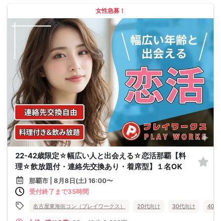
女性急募！
22-42歳限定☆幅広い人と出会える☆恋活那覇【料
理☆飲放題付・連絡先交換あり・着席型】１名OK
那覇市 | 8月8日(土) 16:00〜
受付終了まで35時間
名古屋東海街コン（プレイワークス）
20代向け
30代向け
40