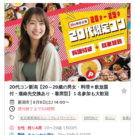
20代コン新潟【20～29歳の男女・料理☆飲放題
付・連絡先交換あり・着席型】１名参加も大歓迎
新潟市 | 8月8日(土) 14:00〜
受付終了まで33時間
名古屋東海街コン（プレイワークス）
20代向け
街コン
食事あ
女性
残り4席
20〜29歳
1,500円
男性
キャンセル待ち
20〜29歳
8,500円