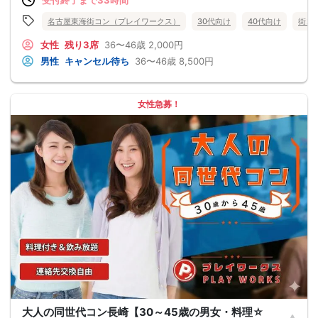
名古屋東海街コン（プレイワークス）
30代向け
40代向け
街コ
女性
残り3席
36〜46歳
2,000円
男性
キャンセル待ち
36〜46歳
8,500円
女性急募！
大人の同世代コン長崎【30～45歳の男女・料理☆