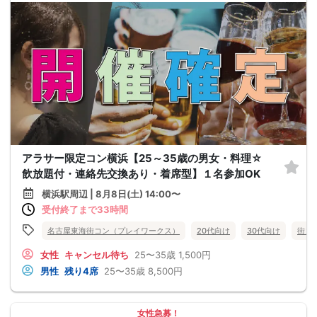
アラサー限定コン横浜【25～35歳の男女・料理☆
飲放題付・連絡先交換あり・着席型】１名参加OK
横浜駅周辺 | 8月8日(土) 14:00〜
受付終了まで33時間
名古屋東海街コン（プレイワークス）
20代向け
30代向け
街コ
女性
キャンセル待ち
25〜35歳
1,500円
男性
残り4席
25〜35歳
8,500円
女性急募！