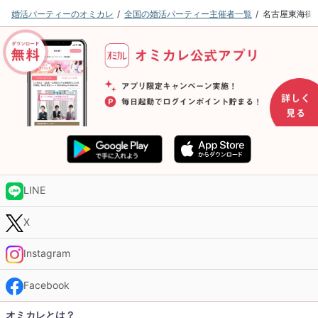
婚活パーティーのオミカレ
全国の婚活パーティー主催者一覧
名古屋東海街
LINE
X
Instagram
Facebook
オミカレとは？