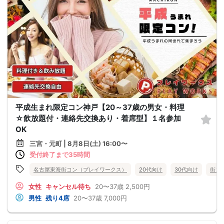
平成生まれ限定コン神戸【20～37歳の男女・料理
☆飲放題付・連絡先交換あり・着席型】１名参加
OK
三宮・元町 | 8月8日(土) 16:00〜
受付終了まで35時間
名古屋東海街コン（プレイワークス）
20代向け
30代向け
街コ
女性
キャンセル待ち
20〜37歳
2,500円
男性
残り4席
20〜37歳
7,000円