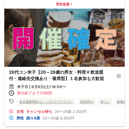
男性急募！
20代コン米子【20～29歳の男女・料理☆飲放題
付・連絡先交換あり・着席型】１名参加も大歓迎
米子市 | 8月8日(土) 16:00〜
受付終了まで35時間
名古屋東海街コン（プレイワークス）
20代向け
街コン
食事あ
女性
キャンセル待ち
20〜29歳
2,000円
男性
残り4席
20〜29歳
8,500円